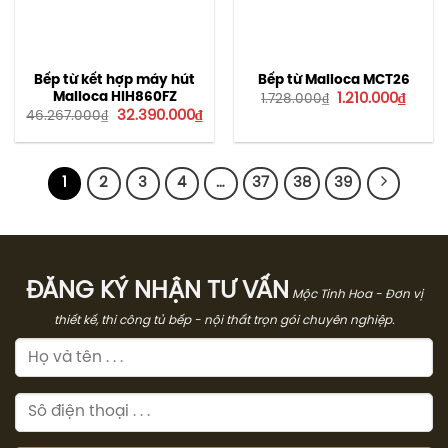
Bếp từ kết hợp máy hút
Bếp từ Malloca MCT26
Giá
Giá
Malloca HIH860FZ
1.210.000
₫
1.728.000
₫
gốc
hiện
Giá
Giá
32.390.000
₫
46.267.000
₫
là:
tại
gốc
hiện
1.728.000₫.
là:
là:
tại
1.210.
46.267.000₫.
là:
32.390.000₫.
1
2
3
4
…
37
38
39
ĐĂNG KÝ NHẬN TƯ VẤN
Mộc Tinh Hoa - Đơn vị
thiết kế, thi công tủ bếp - nội thất trọn gói chuyên nghiệp.