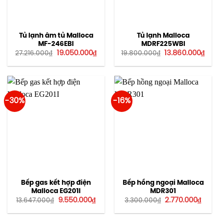
Tủ lạnh âm tủ Malloca
Tủ lạnh Malloca
MF-246EBI
MDRF225WBI
Giá
Giá
Giá
Giá
19.050.000
₫
13.860.000
₫
27.216.000
₫
19.800.000
₫
gốc
hiện
gốc
hiện
là:
tại
là:
tại
27.216.000₫.
là:
19.800.000₫.
là:
19.050.000₫.
13.8
-30%
-16%
Bếp gas kết hợp điện
Bếp hồng ngoại Malloca
Malloca EG201I
MDR301
Giá
Giá
Giá
Giá
9.550.000
₫
2.770.000
₫
13.647.000
₫
3.300.000
₫
gốc
hiện
gốc
hiện
là:
tại
là:
tại
13.647.000₫.
là:
3.300.000₫.
là: