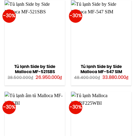
23.100.000₫.
20.
-30%
-30%
Tủ lạnh Side by Side
Tủ lạnh Side by Side
Malloca MF-521SBS
Malloca MF-547 SIM
Giá
Giá
Giá
Giá
26.950.000
₫
33.880.000
₫
38.500.000
₫
48.400.000
₫
gốc
hiện
gốc
hiệ
là:
tại
là:
tại
38.500.000₫.
là:
48.400.000₫.
là:
26.950.000₫.
33.
-30%
-30%