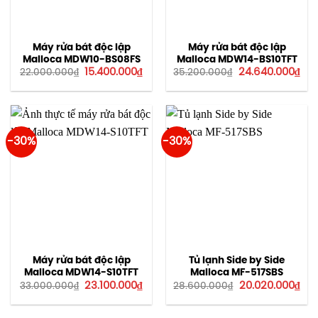
Máy rửa bát độc lập
Máy rửa bát độc lập
Malloca MDW10-BS08FS
Malloca MDW14-BS10TFT
Giá
Giá
Giá
Giá
15.400.000
₫
24.640.000
₫
22.000.000
₫
35.200.000
₫
gốc
hiện
gốc
hiệ
là:
tại
là:
tại
22.000.000₫.
là:
35.200.000₫.
là:
15.400.000₫.
24.
-30%
-30%
Máy rửa bát độc lập
Tủ lạnh Side by Side
Malloca MDW14-S10TFT
Malloca MF-517SBS
Giá
Giá
Giá
Giá
23.100.000
₫
20.020.000
₫
33.000.000
₫
28.600.000
₫
gốc
hiện
gốc
hiệ
là:
tại
là:
tại
33.000.000₫.
là:
28.600.000₫.
là: