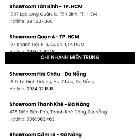
Showroom Tân Bình - TP. HCM
1007 Lạc Long Quân, Q. Tân Bình, TP. HCM
Hotline:
0911.007.365
Showroom Quận 4 - TP. HCM
127 Khánh Hội, P. 3, Quận 4,TP. HCM
Hotline:
0986.71.8448
CHI NHÁNH MIỀN TRUNG
Showroom Quận 11 - TP. HCM
Showroom Hải Châu - Đà Nẵng
1411 Đường 3/2, P. 16, Quận 11, TP. HCM
18 Đ. Lê Đình Dương, Hải Châu, Đà Nẵng
Hotline:
0906.256.759
Hotline:
0934.02.18.18
Showroom Quận 7 - TP. HCM
Showroom Thanh Khê - Đà Nẵng
1448 Huỳnh Tấn Phát, Phú Thuận, Quận 7, TP HCM
475 Điện Biên Phủ, Thanh Khê Đông, Đà Nẵng
Hotline:
0946.480.580
Hotline:
0961.963.463
Showroom Bình Thạnh - TP. HCM
Showroom Cẩm Lệ - Đà Nẵng
348 Đ. Bạch Đằng, P. 14, Bình Thạnh, TP HCM