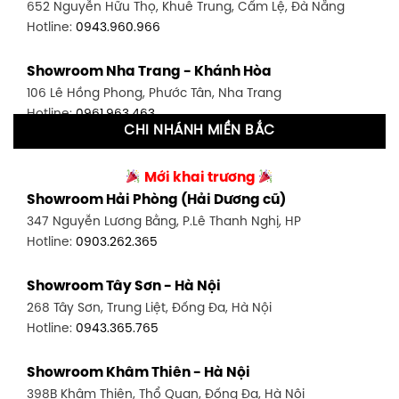
652 Nguyễn Hữu Thọ, Khuê Trung, Cẩm Lệ, Đà Nẵng
Hotline:
0902.716.230
Hotline:
0943.960.966
Showroom Tân Bình 1 - TP. HCM
Showroom Nha Trang - Khánh Hòa
591 Hoàng Văn Thụ, P. 4, Tân Bình, TP HCM
106 Lê Hồng Phong, Phước Tân, Nha Trang
Hotline:
0906.256.759
Hotline:
0961.963.463
CHI NHÁNH MIỀN BẮC
Showroom Tân Bình 2 - TP. HCM
Showroom Vinh - Nghệ An
90 Đ. Cộng Hòa, P. 4, Tân Bình, TP HCM
Mới khai trương
27-29 Nguyễn Sỹ Sách, Hưng Bình, TP Vinh, Nghệ An
Hotline:
0986.71.8448
Showroom Hải Phòng (Hải Dương cũ)
Hotline:
0943.960.966
347 Nguyễn Lương Bằng, P.Lê Thanh Nghị, HP
Showroom Thuận An - Bình Dương
Hotline:
0903.262.365
Showroom Buôn Ma Thuột
66 đường DT743, An Phú, Thuận An, Bình Dương
119 Lê Thánh Tông, Tân Lợi, Buôn Ma Thuột
Hotline:
0902.716.230
Showroom Tây Sơn - Hà Nội
Hotline:
0934.02.18.18
268 Tây Sơn, Trung Liệt, Đống Đa, Hà Nội
Showroom Biên Hòa - Đồng Nai
Hotline:
0943.365.765
452 Nguyễn Ái Quốc, Tân Tiến, TP. Biên Hòa, Đồng Nai
Hotline:
0946.480.580
Showroom Khâm Thiên - Hà Nội
398B Khâm Thiên, Thổ Quan, Đống Đa, Hà Nội