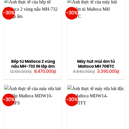
-30%
-30%
Bếp từ Malloca 2 vùng
Máy hút mùi âm tủ
nấu MH-732 IN lắp âm
Malloca MH 70BTC
Giá
Giá
Giá
Giá
8.470.000
₫
3.390.000
₫
12.100.000
₫
4.840.000
₫
gốc
hiện
gốc
hiện
là:
tại
là:
tại
12.100.000₫.
là:
4.840.000₫.
là:
8.470.000₫.
3.39
-30%
-30%