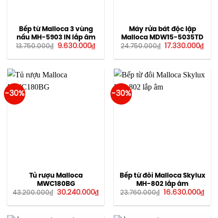
Bếp từ Malloca 3 vùng
Máy rửa bát độc lập
nấu MH-5903 IN lắp âm
Malloca MDW15-5035TD
Giá
Giá
Giá
Giá
9.630.000
₫
17.330.000
₫
13.750.000
₫
24.750.000
₫
gốc
hiện
gốc
hiện
là:
tại
là:
tại
13.750.000₫.
là:
24.750.000₫.
là:
9.630.000₫.
17.3
-30%
-30%
Tủ rượu Malloca
Bếp từ đôi Malloca Skylux
MWC180BG
MH-802 lắp âm
Giá
Giá
Giá
Giá
30.240.000
₫
16.630.000
₫
43.200.000
₫
23.760.000
₫
gốc
hiện
gốc
hiệ
là:
tại
là:
tại
43.200.000₫.
là:
23.760.000₫.
là:
30.240.000₫.
16.6