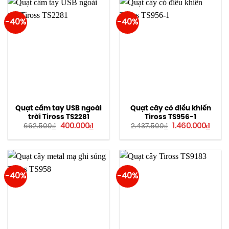
-40%
-40%
Quạt cầm tay USB ngoài
Quạt cây có điều khiển
trời Tiross TS2281
Tiross TS956-1
Giá
Giá
Giá
Giá
400.000
₫
1.460.000
₫
662.500
₫
2.437.500
₫
gốc
hiện
gốc
hiện
là:
tại
là:
tại
662.500₫.
là:
2.437.500₫.
là:
400.000₫.
1.460
-40%
-40%