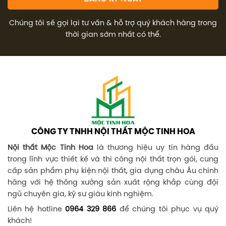
Chúng tôi sẽ gọi lại tư vấn & hỗ trợ quý khách hàng trong
thời gian sớm nhất có thể.
CÔNG TY TNHH NỘI THẤT MỘC TINH HOA
Nội thất Mộc Tinh Hoa
là thương hiệu uy tín hàng đầu
trong lĩnh vực thiết kế và thi công nội thất trọn gói, cung
cấp sản phẩm phụ kiện nội thất, gia dụng châu Âu chính
hãng với hệ thống xưởng sản xuất rộng khắp cùng đội
ngũ chuyên gia, kỹ sư giàu kinh nghiệm.
Liên hệ hotline
0964 329 866
để chúng tôi phục vụ quý
khách!