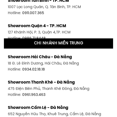
Showroom Tân Bình - TP. HCM
1007 Lạc Long Quân, Q. Tân Bình, TP. HCM
Hotline:
0911.007.365
Showroom Quận 4 - TP. HCM
127 Khánh Hội, P. 3, Quận 4,TP. HCM
Hotline:
0986.71.8448
CHI NHÁNH MIỀN TRUNG
Showroom Quận 11 - TP. HCM
Showroom Hải Châu - Đà Nẵng
1411 Đường 3/2, P. 16, Quận 11, TP. HCM
18 Đ. Lê Đình Dương, Hải Châu, Đà Nẵng
Hotline:
0906.256.759
Hotline:
0934.02.18.18
Showroom Quận 7 - TP. HCM
Showroom Thanh Khê - Đà Nẵng
1448 Huỳnh Tấn Phát, Phú Thuận, Quận 7, TP HCM
475 Điện Biên Phủ, Thanh Khê Đông, Đà Nẵng
Hotline:
0946.480.580
Hotline:
0961.963.463
Showroom Bình Thạnh - TP. HCM
Showroom Cẩm Lệ - Đà Nẵng
348 Đ. Bạch Đằng, P. 14, Bình Thạnh, TP HCM
652 Nguyễn Hữu Thọ, Khuê Trung, Cẩm Lệ, Đà Nẵng
Hotline:
0902.716.230