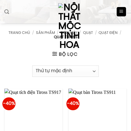
Skip
to
content
TRANG CHỦ
/
SẢN PHẨM
/
ĐIỆN MÁY
/
QUẠT
/
QUẠT ĐIỆN
/
QUẠT TIROSS
BỘ LỌC
-40%
-40%