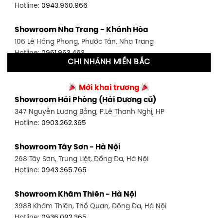
Hotline:
0943.960.966
Showroom Tân Bình 1 - TP. HCM
Showroom Nha Trang - Khánh Hòa
591 Hoàng Văn Thụ, P. 4, Tân Bình, TP HCM
106 Lê Hồng Phong, Phước Tân, Nha Trang
Hotline:
0906.256.759
Hotline:
0961.963.463
CHI NHÁNH MIỀN BẮC
Showroom Tân Bình 2 - TP. HCM
Showroom Vinh - Nghệ An
90 Đ. Cộng Hòa, P. 4, Tân Bình, TP HCM
Mới khai trương
27-29 Nguyễn Sỹ Sách, Hưng Bình, TP Vinh, Nghệ An
Hotline:
0986.71.8448
Showroom Hải Phòng (Hải Dương cũ)
Hotline:
0943.960.966
347 Nguyễn Lương Bằng, P.Lê Thanh Nghị, HP
Showroom Thuận An - Bình Dương
Hotline:
0903.262.365
Showroom Buôn Ma Thuột
66 đường DT743, An Phú, Thuận An, Bình Dương
119 Lê Thánh Tông, Tân Lợi, Buôn Ma Thuột
Hotline:
0902.716.230
Showroom Tây Sơn - Hà Nội
Hotline:
0934.02.18.18
268 Tây Sơn, Trung Liệt, Đống Đa, Hà Nội
Showroom Biên Hòa - Đồng Nai
Hotline:
0943.365.765
452 Nguyễn Ái Quốc, Tân Tiến, TP. Biên Hòa, Đồng Nai
Hotline:
0946.480.580
Showroom Khâm Thiên - Hà Nội
398B Khâm Thiên, Thổ Quan, Đống Đa, Hà Nội
Hotline:
0936.092.365