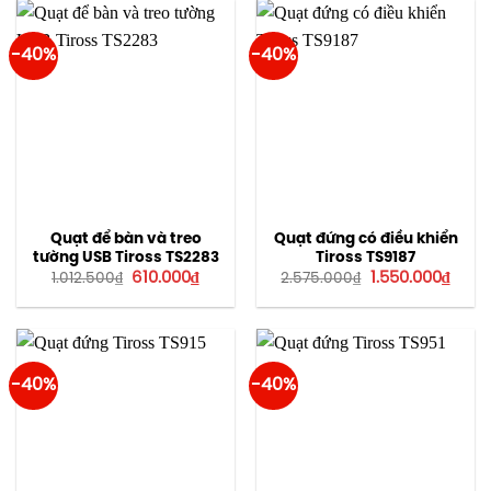
530.00
-40%
-40%
Quạt để bàn và treo
Quạt đứng có điều khiển
tường USB Tiross TS2283
Tiross TS9187
Giá
Giá
Giá
Giá
610.000
₫
1.550.000
₫
1.012.500
₫
2.575.000
₫
gốc
hiện
gốc
hiện
là:
tại
là:
tại
1.012.500₫.
là:
2.575.000₫.
là:
610.000₫.
1.550
-40%
-40%