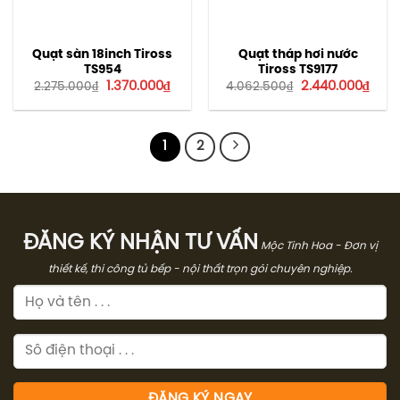
Quạt sàn 18inch Tiross
Quạt tháp hơi nước
TS954
Tiross TS9177
Giá
Giá
Giá
Giá
1.370.000
₫
2.440.000
₫
2.275.000
₫
4.062.500
₫
gốc
hiện
gốc
hiện
là:
tại
là:
tại
2.275.000₫.
là:
4.062.500₫.
là:
1.370.000₫.
2.440
1
2
ĐĂNG KÝ NHẬN TƯ VẤN
Mộc Tinh Hoa - Đơn vị
thiết kế, thi công tủ bếp - nội thất trọn gói chuyên nghiệp.