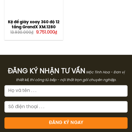
Kệ để giày xoay 360 độ 12
tầng GrandX XM.1280
Giá
Giá
9.751.000
₫
13.930.000
₫
gốc
hiện
là:
tại
13.930.000₫.
là:
9.751.000₫.
ĐĂNG KÝ NHẬN TƯ VẤN
Mộc Tinh Hoa - Đơn vị
thiết kế, thi công tủ bếp - nội thất trọn gói chuyên nghiệp.