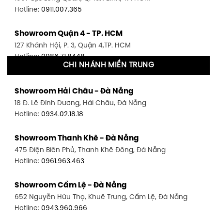
Hotline:
0911.007.365
Showroom Quận 4 - TP. HCM
127 Khánh Hội, P. 3, Quận 4,TP. HCM
Hotline:
0986.71.8448
CHI NHÁNH MIỀN TRUNG
Showroom Quận 11 - TP. HCM
Showroom Hải Châu - Đà Nẵng
1411 Đường 3/2, P. 16, Quận 11, TP. HCM
18 Đ. Lê Đình Dương, Hải Châu, Đà Nẵng
Hotline:
0906.256.759
Hotline:
0934.02.18.18
Showroom Quận 7 - TP. HCM
Showroom Thanh Khê - Đà Nẵng
1448 Huỳnh Tấn Phát, Phú Thuận, Quận 7, TP HCM
475 Điện Biên Phủ, Thanh Khê Đông, Đà Nẵng
Hotline:
0946.480.580
Hotline:
0961.963.463
Showroom Bình Thạnh - TP. HCM
Showroom Cẩm Lệ - Đà Nẵng
348 Đ. Bạch Đằng, P. 14, Bình Thạnh, TP HCM
652 Nguyễn Hữu Thọ, Khuê Trung, Cẩm Lệ, Đà Nẵng
Hotline:
0902.716.230
Hotline:
0943.960.966