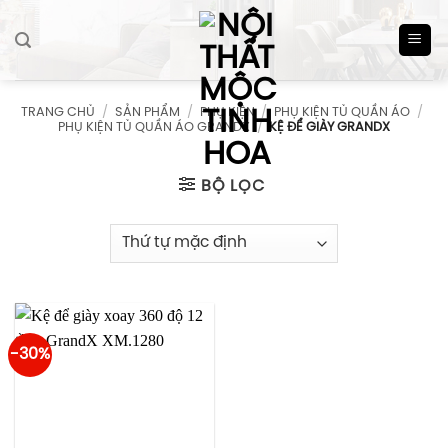
Skip
to
content
TRANG CHỦ
/
SẢN PHẨM
/
PHỤ KIỆN
/
PHỤ KIỆN TỦ QUẦN ÁO
/
PHỤ KIỆN TỦ QUẦN ÁO GRANDX
/
KỆ ĐỂ GIÀY GRANDX
BỘ LỌC
-30%