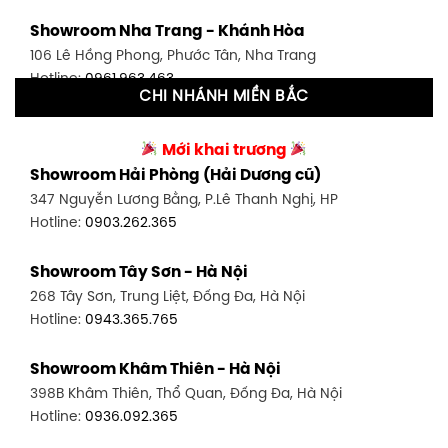
Showroom Tân Bình 1 - TP. HCM
Showroom Nha Trang - Khánh Hòa
591 Hoàng Văn Thụ, P. 4, Tân Bình, TP HCM
106 Lê Hồng Phong, Phước Tân, Nha Trang
Hotline:
0906.256.759
Hotline:
0961.963.463
CHI NHÁNH MIỀN BẮC
Showroom Tân Bình 2 - TP. HCM
Showroom Vinh - Nghệ An
90 Đ. Cộng Hòa, P. 4, Tân Bình, TP HCM
Mới khai trương
27-29 Nguyễn Sỹ Sách, Hưng Bình, TP Vinh, Nghệ An
Hotline:
0986.71.8448
Showroom Hải Phòng (Hải Dương cũ)
Hotline:
0943.960.966
347 Nguyễn Lương Bằng, P.Lê Thanh Nghị, HP
Showroom Thuận An - Bình Dương
Hotline:
0903.262.365
Showroom Buôn Ma Thuột
66 đường DT743, An Phú, Thuận An, Bình Dương
119 Lê Thánh Tông, Tân Lợi, Buôn Ma Thuột
Hotline:
0902.716.230
Showroom Tây Sơn - Hà Nội
Hotline:
0934.02.18.18
268 Tây Sơn, Trung Liệt, Đống Đa, Hà Nội
Showroom Biên Hòa - Đồng Nai
Hotline:
0943.365.765
452 Nguyễn Ái Quốc, Tân Tiến, TP. Biên Hòa, Đồng Nai
Hotline:
0946.480.580
Showroom Khâm Thiên - Hà Nội
398B Khâm Thiên, Thổ Quan, Đống Đa, Hà Nội
Hotline:
0936.092.365