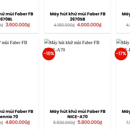
hử mùi Faber FB
Máy hút khử mùi Faber FB
Máy
2670BL
2670SB
Giá
Giá
Giá
Giá
3.600.000
₫
4.000.000
₫
0
₫
4.180.000
₫
4
gốc
hiện
gốc
hiện
là:
tại
là:
tại
3.850.000₫.
là:
4.180.000₫.
là:
3.600.000₫.
4.000.000₫.
-16%
-17%
hử mùi Faber FB
Máy hút khử mùi Faber FB
Máy
lennio 70
NICE-A70
Giá
Giá
Giá
Giá
4.800.000
₫
5.800.000
₫
0
₫
6.930.000
₫
7
gốc
hiện
gốc
hiện