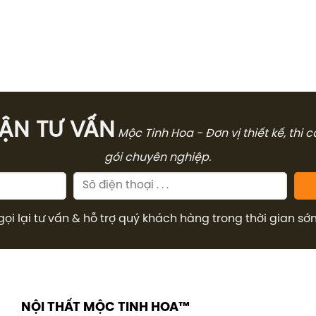
̣N TƯ VẤN
Mộc Tinh Hoa - Đơn vị thiết kế, thi 
gói chuyên nghiệp.
gọi lại tư vấn & hỗ trợ quý khách hàng trong thời gian sớ
NỘI THẤT MỘC TINH HOA™