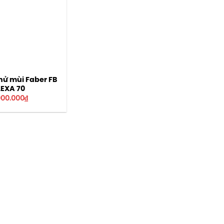
hử mùi Faber FB
LEXA 70
000.000
₫