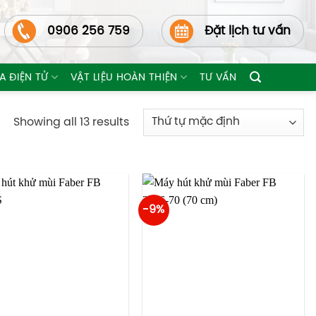
0906 256 759
Đặt lịch tư vấn
A ĐIỆN TỬ
VẬT LIỆU HOÀN THIỆN
TƯ VẤN
Showing all 13 results
-9%