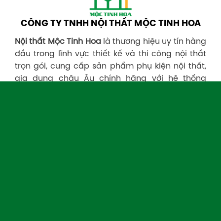
CÔNG TY TNHH NỘI THẤT MỘC TINH HOA
Nội thất Mộc Tinh Hoa
là thương hiệu uy tín hàng
đầu trong lĩnh vực thiết kế và thi công nội thất
trọn gói, cung cấp sản phẩm phụ kiện nội thất,
gia dụng châu Âu chính hãng với hệ thống
xưởng sản xuất rộng khắp cùng đội ngũ chuyên
gia, kỹ sư giàu kinh nghiệm.
Liên hệ hotline
0964 329 866
để chúng tôi phục
vụ quý khách!
HỆ 
CHI NHÁNH MIỀN NAM