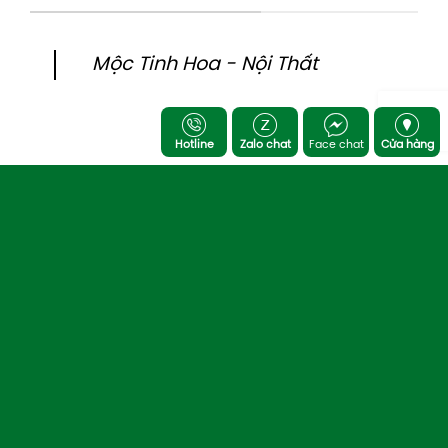
Mộc Tinh Hoa - Nội Thất
Hotline
Zalo chat
Face chat
Cửa hàng
 HOA
CHI NHÁNH MIỀN BẮC