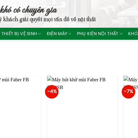
khó có chuyên gia
ý khách giải quyết mọi vấn đề về nội thất
THIẾT BỊ VỆ SINH
ĐIỆN MÁY
PHỤ KIỆN NỘI THẤT
KHÓ
-4%
-7%