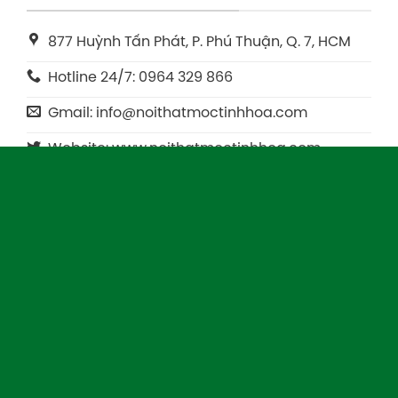
877 Huỳnh Tấn Phát, P. Phú Thuận, Q. 7, HCM
Hotline 24/7: 0964 329 866
Gmail: info@noithatmoctinhhoa.com
Website: www.noithatmoctinhhoa.com
Người đại diện: Ông Đinh Tiến Minh
Giấy phép kinh doanh: 0316823056
THỐNG CHI NHÁNH NỘI THẤT MỘC TINH
CHI NHÁNH MIỀN TRUNG