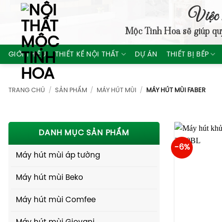
Skip
Việc 
to
Mộc Tinh Hoa
sẽ giúp qu
content
GIỚI THIỆU
THIẾT KẾ NỘI THẤT
DỰ ÁN
THIẾT BỊ BẾP
TRANG CHỦ
/
SẢN PHẨM
/
MÁY HÚT MÙI
/
MÁY HÚT MÙI FABER
DANH MỤC SẢN PHẨM
-6%
Máy hút mùi áp tường
Máy hút mùi Beko
Máy hút mùi Comfee