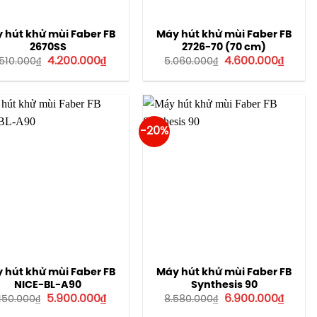
 hút khử mùi Faber FB
Máy hút khử mùi Faber FB
2670SS
2726-70 (70 cm)
Giá
Giá
Giá
Giá
4.200.000
₫
4.600.000
₫
.510.000
₫
5.060.000
₫
gốc
hiện
gốc
hiện
là:
tại
là:
tại
4.510.000₫.
là:
5.060.000₫.
là:
4.200.000₫.
4.600.
-20%
 hút khử mùi Faber FB
Máy hút khử mùi Faber FB
NICE-BL-A90
Synthesis 90
Giá
Giá
Giá
Giá
5.900.000
₫
6.900.000
₫
.150.000
₫
8.580.000
₫
gốc
hiện
gốc
hiện