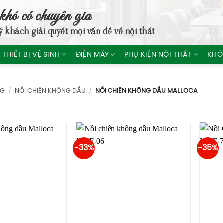
khó có chuyên gia
ý khách giải quyết mọi vấn đề về nội thất
THIẾT BỊ VỆ SINH
ĐIỆN MÁY
PHỤ KIỆN NỘI THẤT
KHÓ
NG
/
NỒI CHIÊN KHÔNG DẦU
/
NỒI CHIÊN KHÔNG DẦU MALLOCA
-33%
-35%