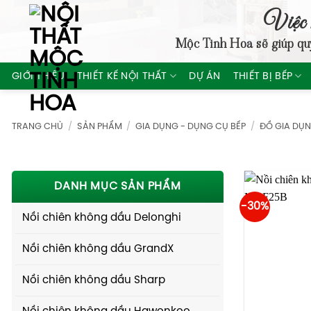
Skip
Việc 
to
Mộc Tinh Hoa
sẽ giúp qu
content
GIỚI THIỆU
THIẾT KẾ NỘI THẤT
DỰ ÁN
THIẾT BỊ BẾP
TRANG CHỦ
/
SẢN PHẨM
/
GIA DỤNG - DỤNG CỤ BẾP
/
ĐỒ GIA DỤ
DANH MỤC SẢN PHẨM
-30%
Nồi chiên không dầu Delonghi
Nồi chiên không dầu GrandX
Nồi chiên không dầu Sharp