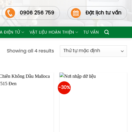
0906 256 759
Đặt lịch tư vấn
A ĐIỆN TỬ
VẬT LIỆU HOÀN THIỆN
TƯ VẤN
Showing all 4 results
-30%