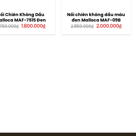
ồi Chiên Không Dầu
Nồi chiên không dầu màu
alloca MAF-7515 Đen
đen Malloca MAF-09B
Giá
Giá
Giá
Giá
1.800.000
₫
2.000.000
₫
.750.000
₫
2.850.000
₫
gốc
hiện
gốc
hiện
là:
tại
là:
tại
2.750.000₫.
là:
2.850.000₫.
là:
1.800.000₫.
2.000.