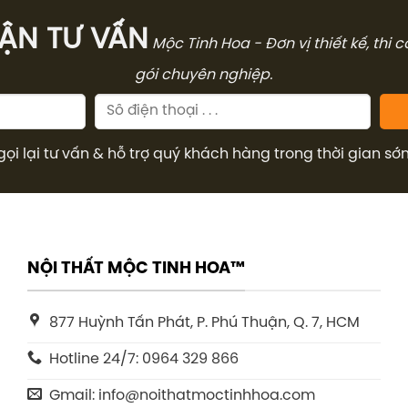
̣N TƯ VẤN
Mộc Tinh Hoa - Đơn vị thiết kế, thi 
gói chuyên nghiệp.
gọi lại tư vấn & hỗ trợ quý khách hàng trong thời gian sớ
NỘI THẤT MỘC TINH HOA™
877 Huỳnh Tấn Phát, P. Phú Thuận, Q. 7, HCM
Hotline 24/7: 0964 329 866
Gmail: info@noithatmoctinhhoa.com