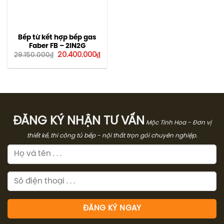
Bếp từ kết hợp bếp gas
Faber FB – 2IN2G
Giá
Giá
20.400.000
₫
29.150.000
₫
gốc
hiện
là:
tại
29.150.000₫.
là:
20.400.000₫.
ĐĂNG KÝ NHẬN TƯ VẤN
Mộc Tinh Hoa - Đơn vị
thiết kế, thi công tủ bếp - nội thất trọn gói chuyên nghiệp.