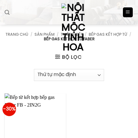
Skip
to
content
TRANG CHỦ
/
SẢN PHẨM
/
THIẾT BỊ BẾP
/
BẾP GAS KẾT HỢP TỪ
/
BẾP GAS KẾT HỢP TỪ FABER
BỘ LỌC
-30%