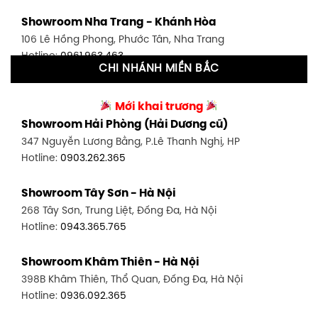
Showroom Tân Bình 1 - TP. HCM
Showroom Nha Trang - Khánh Hòa
591 Hoàng Văn Thụ, P. 4, Tân Bình, TP HCM
106 Lê Hồng Phong, Phước Tân, Nha Trang
Hotline:
0906.256.759
Hotline:
0961.963.463
CHI NHÁNH MIỀN BẮC
Showroom Tân Bình 2 - TP. HCM
Showroom Vinh - Nghệ An
90 Đ. Cộng Hòa, P. 4, Tân Bình, TP HCM
Mới khai trương
27-29 Nguyễn Sỹ Sách, Hưng Bình, TP Vinh, Nghệ An
Hotline:
0986.71.8448
Showroom Hải Phòng (Hải Dương cũ)
Hotline:
0943.960.966
347 Nguyễn Lương Bằng, P.Lê Thanh Nghị, HP
Showroom Thuận An - Bình Dương
Hotline:
0903.262.365
Showroom Buôn Ma Thuột
66 đường DT743, An Phú, Thuận An, Bình Dương
119 Lê Thánh Tông, Tân Lợi, Buôn Ma Thuột
Hotline:
0902.716.230
Showroom Tây Sơn - Hà Nội
Hotline:
0934.02.18.18
268 Tây Sơn, Trung Liệt, Đống Đa, Hà Nội
Showroom Biên Hòa - Đồng Nai
Hotline:
0943.365.765
452 Nguyễn Ái Quốc, Tân Tiến, TP. Biên Hòa, Đồng Nai
Hotline:
0946.480.580
Showroom Khâm Thiên - Hà Nội
398B Khâm Thiên, Thổ Quan, Đống Đa, Hà Nội
Hotline:
0936.092.365