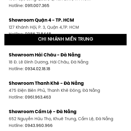
Hotline:
0911.007.365
Showroom Quận 4 - TP. HCM
127 Khánh Hội, P. 3, Quận 4,TP. HCM
Hotline:
0986.71.8448
CHI NHÁNH MIỀN TRUNG
Showroom Quận 11 - TP. HCM
Showroom Hải Châu - Đà Nẵng
1411 Đường 3/2, P. 16, Quận 11, TP. HCM
18 Đ. Lê Đình Dương, Hải Châu, Đà Nẵng
Hotline:
0906.256.759
Hotline:
0934.02.18.18
Showroom Quận 7 - TP. HCM
Showroom Thanh Khê - Đà Nẵng
1448 Huỳnh Tấn Phát, Phú Thuận, Quận 7, TP HCM
475 Điện Biên Phủ, Thanh Khê Đông, Đà Nẵng
Hotline:
0946.480.580
Hotline:
0961.963.463
Showroom Bình Thạnh - TP. HCM
Showroom Cẩm Lệ - Đà Nẵng
348 Đ. Bạch Đằng, P. 14, Bình Thạnh, TP HCM
652 Nguyễn Hữu Thọ, Khuê Trung, Cẩm Lệ, Đà Nẵng
Hotline:
0902.716.230
Hotline:
0943.960.966