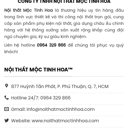
CÔNG TY TNHH NỘI THẤT MỘC TINH HOA
Nội thất Mộc Tinh Hoa
là thương hiệu uy tín hàng đầu
trong lĩnh vực thiết kế và thi công nội thất trọn gói, cung
cấp sản phẩm phụ kiện nội thất, gia dụng châu Âu chính
hãng với hệ thống xưởng sản xuất rộng khắp cùng đội
ngũ chuyên gia, kỹ sư giàu kinh nghiệm.
Liên hệ hotline
0964 329 866
để chúng tôi phục vụ quý
khách!
NỘI THẤT MỘC TINH HOA™
877 Huỳnh Tấn Phát, P. Phú Thuận, Q. 7, HCM
Hotline 24/7: 0964 329 866
Gmail: info@noithatmoctinhhoa.com
Website: www.noithatmoctinhhoa.com