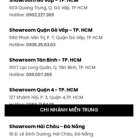
Showroom Gò Vấp - TP. HCM
603 Quang Trung, Q. Gò Vấp, TP HCM
Hotline:
0902.227.365
Showroom Quận Gò Vấp - TP. HCM
580 Phan Văn Trị, P. 7, Quận Gò Vấp, TP HCM
Hotline:
0936.35.63.63
Showroom Tân Bình - TP. HCM
1007 Lạc Long Quân, Q. Tân Bình, TP. HCM
Hotline:
0911.007.365
Showroom Quận 4 - TP. HCM
127 Khánh Hội, P. 3, Quận 4,TP. HCM
Hotline:
0986.71.8448
CHI NHÁNH MIỀN TRUNG
Showroom Quận 11 - TP. HCM
Showroom Hải Châu - Đà Nẵng
1411 Đường 3/2, P. 16, Quận 11, TP. HCM
18 Đ. Lê Đình Dương, Hải Châu, Đà Nẵng
Hotline:
0906.256.759