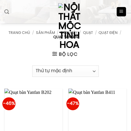
Skip
to
content
TRANG CHỦ
/
SẢN PHẨM
/
ĐIỆN MÁY
/
QUẠT
/
QUẠT ĐIỆN
/
QUẠT YANFAN
BỘ LỌC
-46%
-47%