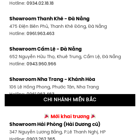
Hotline:
0934.02.18.18
Showroom Quận 7 - TP. HCM
Showroom Thanh Khê - Đà Nẵng
1448 Huỳnh Tấn Phát, Phú Thuận, Quận 7, TP HCM
475 Điện Biên Phủ, Thanh Khê Đông, Đà Nẵng
Hotline:
0946.480.580
Hotline:
0961.963.463
Showroom Bình Thạnh - TP. HCM
Showroom Cẩm Lệ - Đà Nẵng
348 Đ. Bạch Đằng, P. 14, Bình Thạnh, TP HCM
652 Nguyễn Hữu Thọ, Khuê Trung, Cẩm Lệ, Đà Nẵng
Hotline:
0902.716.230
Hotline:
0943.960.966
Showroom Tân Bình 1 - TP. HCM
Showroom Nha Trang - Khánh Hòa
591 Hoàng Văn Thụ, P. 4, Tân Bình, TP HCM
106 Lê Hồng Phong, Phước Tân, Nha Trang
Hotline:
0906.256.759
Hotline:
0961.963.463
CHI NHÁNH MIỀN BẮC
Showroom Tân Bình 2 - TP. HCM
Showroom Vinh - Nghệ An
90 Đ. Cộng Hòa, P. 4, Tân Bình, TP HCM
Mới khai trương
27-29 Nguyễn Sỹ Sách, Hưng Bình, TP Vinh, Nghệ An
Hotline:
0986.71.8448
Showroom Hải Phòng (Hải Dương cũ)
Hotline:
0943.960.966
347 Nguyễn Lương Bằng, P.Lê Thanh Nghị, HP
Showroom Thuận An - Bình Dương
Hotline:
0903.262.365