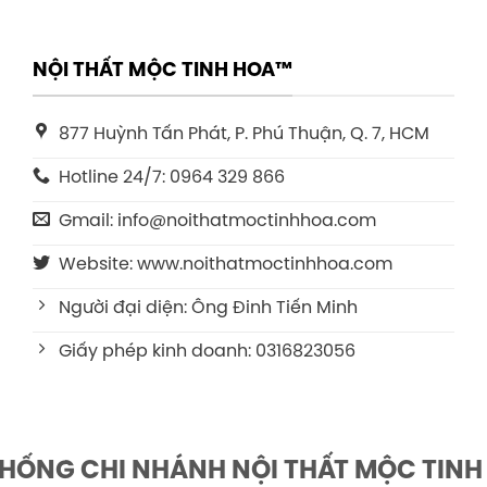
NỘI THẤT MỘC TINH HOA™
877 Huỳnh Tấn Phát, P. Phú Thuận, Q. 7, HCM
Hotline 24/7: 0964 329 866
Gmail: info@noithatmoctinhhoa.com
Website: www.noithatmoctinhhoa.com
Người đại diện: Ông Đinh Tiến Minh
Giấy phép kinh doanh: 0316823056
THỐNG CHI NHÁNH NỘI THẤT MỘC TINH