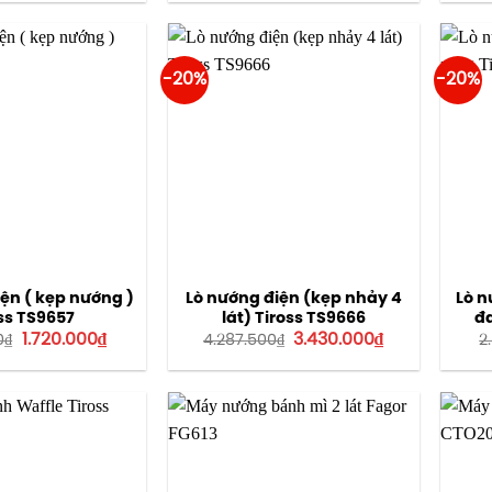
là:
tại
là:
tại
1.187.500₫.
là:
1.812.500₫.
là:
950.000₫.
1.450.000₫.
-20%
-20%
ện ( kẹp nướng )
Lò nướng điện (kẹp nhảy 4
Lò n
ss TS9657
lát) Tiross TS9666
đ
Giá
Giá
Giá
Giá
1.720.000
₫
3.430.000
₫
0
₫
4.287.500
₫
2
gốc
hiện
gốc
hiện
là:
tại
là:
tại
2.150.000₫.
là:
4.287.500₫.
là:
1.720.000₫.
3.430.000₫.