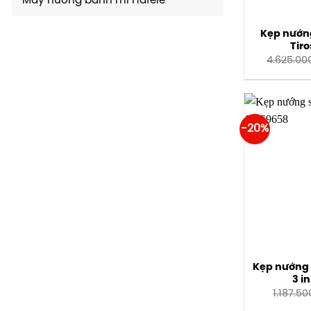
Máy nướng bánh mì Hafele
Kẹp nướn
Tiro
4.625.00
-20%
Kẹp nướng 
3 i
1.187.50