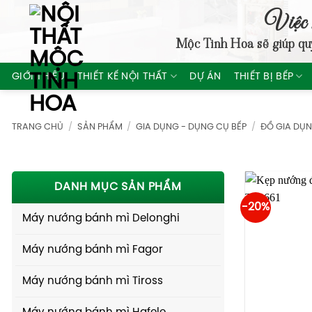
Skip
Việc 
to
Mộc Tinh Hoa
sẽ giúp qu
content
GIỚI THIỆU
THIẾT KẾ NỘI THẤT
DỰ ÁN
THIẾT BỊ BẾP
TRANG CHỦ
/
SẢN PHẨM
/
GIA DỤNG - DỤNG CỤ BẾP
/
ĐỒ GIA DỤ
DANH MỤC SẢN PHẨM
-20%
Máy nướng bánh mì Delonghi
Máy nướng bánh mì Fagor
Máy nướng bánh mì Tiross