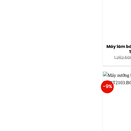
Máy làm bá
1.262.50
-9%