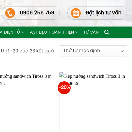
0906 256 759
Đặt lịch tư vấn
A ĐIỆN TỬ
VẬT LIỆU HOÀN THIỆN
TƯ VẤN
 thị 1–20 của 33 kết quả
-20%