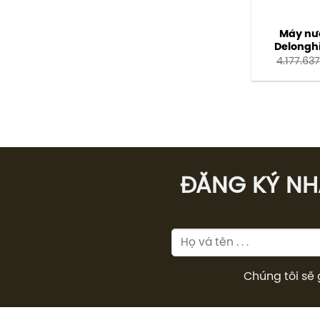
Máy nư
Delongh
4.177.637
ĐĂNG KÝ NHÂ
Chúng tôi sẽ 