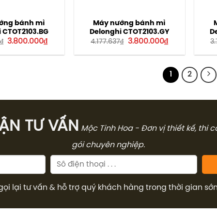
ớng bánh mì
Máy nướng bánh mì
i CTOT2103.BG
Delonghi CTOT2103.GY
D
Giá
Giá
Giá
Giá
3.800.000
₫
3.800.000
₫
₫
4.177.637
₫
3
gốc
hiện
gốc
hiện
là:
tại
là:
tại
4.177.637₫.
là:
4.177.637₫.
là:
3.800.000₫.
3.800.000₫.
1
2
̣N TƯ VẤN
Mộc Tinh Hoa - Đơn vị thiết kế, thi 
gói chuyên nghiệp.
gọi lại tư vấn & hỗ trợ quý khách hàng trong thời gian sớ