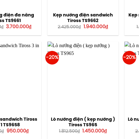
g điện đa năng
Kẹp nướng điện sandwich
Kẹp 
ss TS9661
Tiross TS9662
Giá
Giá
Giá
Giá
3.700.000
₫
1.940.000
₫
0
₫
2.425.000
₫
1
gốc
hiện
gốc
hiện
là:
tại
là:
tại
4.625.000₫.
là:
2.425.000₫.
là:
3.700.000₫.
1.940.000₫.
-20%
-20%
sandwich Tiross
Lò nướng điện ( kẹp nướng )
Lò n
n 1 TS9658
Tiross TS965
Giá
Giá
Giá
Giá
950.000
₫
1.450.000
₫
0
₫
1.812.500
₫
2
gốc
hiện
gốc
hiện