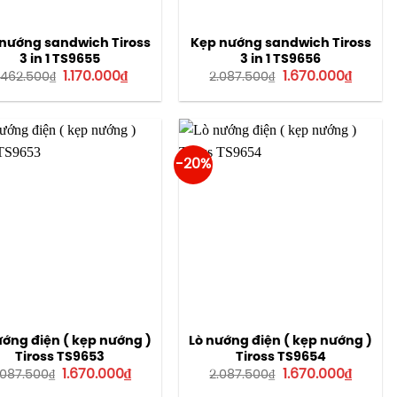
nướng sandwich Tiross
Kẹp nướng sandwich Tiross
3 in 1 TS9655
3 in 1 TS9656
Giá
Giá
Giá
Giá
1.170.000
₫
1.670.000
₫
.462.500
₫
2.087.500
₫
gốc
hiện
gốc
hiện
là:
tại
là:
tại
1.462.500₫.
là:
2.087.500₫.
là:
1.170.000₫.
1.670.0
-20%
ướng điện ( kẹp nướng )
Lò nướng điện ( kẹp nướng )
Tiross TS9653
Tiross TS9654
Giá
Giá
Giá
Giá
1.670.000
₫
1.670.000
₫
.087.500
₫
2.087.500
₫
gốc
hiện
gốc
hiện