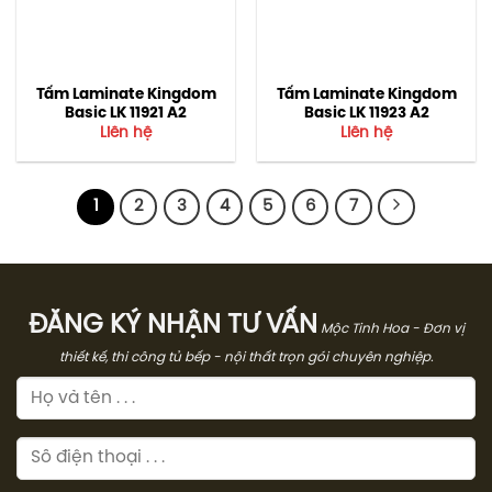
Tấm Laminate Kingdom
Tấm Laminate Kingdom
Basic LK 11921 A2
Basic LK 11923 A2
Liên hệ
Liên hệ
1
2
3
4
5
6
7
ĐĂNG KÝ NHẬN TƯ VẤN
Mộc Tinh Hoa - Đơn vị
thiết kế, thi công tủ bếp - nội thất trọn gói chuyên nghiệp.