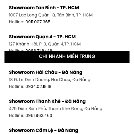
Showroom Tân Bình - TP. HCM
1007 Lạc Long Quân, Q. Tân Bình, TP. HCM
Hotline:
0911.007.365
Showroom Quận 4 - TP. HCM
127 Khánh Hội, P. 3, Quận 4,TP. HCM
Hotline:
0986.71.8448
CHI NHÁNH MIỀN TRUNG
Showroom Quận 11 - TP. HCM
Showroom Hải Châu - Đà Nẵng
1411 Đường 3/2, P. 16, Quận 11, TP. HCM
18 Đ. Lê Đình Dương, Hải Châu, Đà Nẵng
Hotline:
0906.256.759
Hotline:
0934.02.18.18
Showroom Quận 7 - TP. HCM
Showroom Thanh Khê - Đà Nẵng
1448 Huỳnh Tấn Phát, Phú Thuận, Quận 7, TP HCM
475 Điện Biên Phủ, Thanh Khê Đông, Đà Nẵng
Hotline:
0946.480.580
Hotline:
0961.963.463
Showroom Bình Thạnh - TP. HCM
Showroom Cẩm Lệ - Đà Nẵng
348 Đ. Bạch Đằng, P. 14, Bình Thạnh, TP HCM