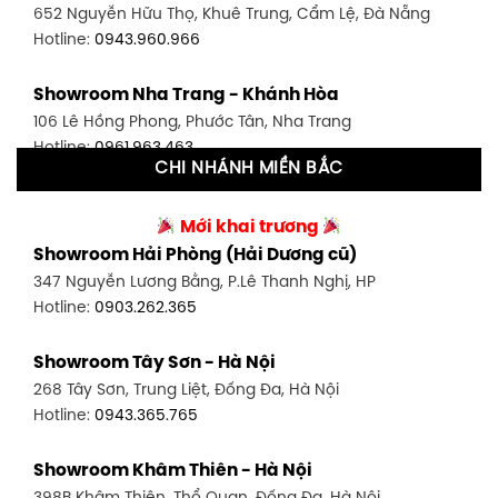
652 Nguyễn Hữu Thọ, Khuê Trung, Cẩm Lệ, Đà Nẵng
Hotline:
0902.716.230
Hotline:
0943.960.966
Showroom Tân Bình 1 - TP. HCM
Showroom Nha Trang - Khánh Hòa
591 Hoàng Văn Thụ, P. 4, Tân Bình, TP HCM
106 Lê Hồng Phong, Phước Tân, Nha Trang
Hotline:
0906.256.759
Hotline:
0961.963.463
CHI NHÁNH MIỀN BẮC
Showroom Tân Bình 2 - TP. HCM
Showroom Vinh - Nghệ An
90 Đ. Cộng Hòa, P. 4, Tân Bình, TP HCM
Mới khai trương
27-29 Nguyễn Sỹ Sách, Hưng Bình, TP Vinh, Nghệ An
Hotline:
0986.71.8448
Showroom Hải Phòng (Hải Dương cũ)
Hotline:
0943.960.966
347 Nguyễn Lương Bằng, P.Lê Thanh Nghị, HP
Showroom Thuận An - Bình Dương
Hotline:
0903.262.365
Showroom Buôn Ma Thuột
66 đường DT743, An Phú, Thuận An, Bình Dương
119 Lê Thánh Tông, Tân Lợi, Buôn Ma Thuột
Hotline:
0902.716.230
Showroom Tây Sơn - Hà Nội
Hotline:
0934.02.18.18
268 Tây Sơn, Trung Liệt, Đống Đa, Hà Nội
Showroom Biên Hòa - Đồng Nai
Hotline:
0943.365.765
452 Nguyễn Ái Quốc, Tân Tiến, TP. Biên Hòa, Đồng Nai
Hotline:
0946.480.580
Showroom Khâm Thiên - Hà Nội