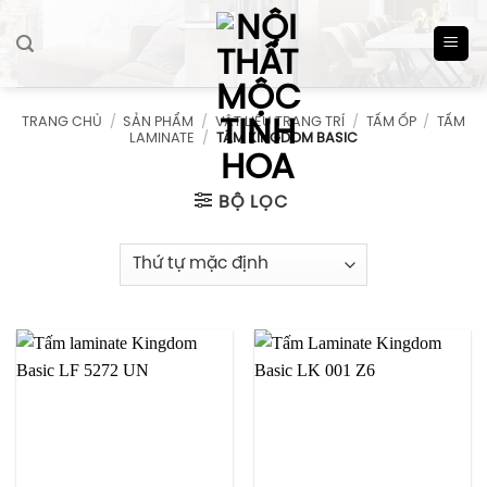
Skip
to
content
TRANG CHỦ
/
SẢN PHẨM
/
VẬT LIỆU TRANG TRÍ
/
TẤM ỐP
/
TẤM
LAMINATE
/
TẤM KINGDOM BASIC
BỘ LỌC