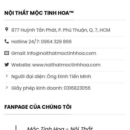
NỘI THẤT MỘC TINH HOA™
877 Huỳnh Tấn Phát, P. Phú Thuận, Q. 7, HCM
Hotline 24/7: 0964 329 866
Gmail: info@noithatmoctinhhoa.com
Website: www.noithatmoctinhhoa.com
Người đại diện: Ông Đinh Tiến Minh
Giấy phép kinh doanh: 0316823056
FANPAGE CỦA CHÚNG TÔI
Mộc Tinh Hoa - Nội Thất