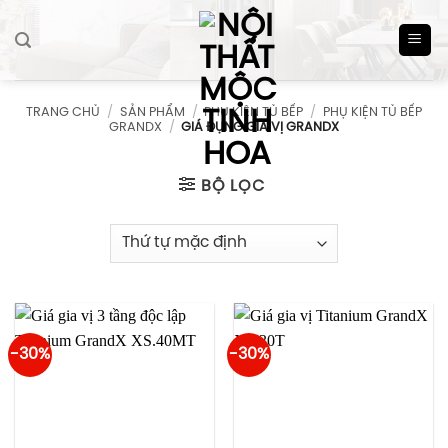
Skip
to
content
TRANG CHỦ
/
SẢN PHẨM
/
PHỤ KIỆN TỦ BẾP
/
PHỤ KIỆN TỦ BẾP
GRANDX
/
GIÁ ĐỰNG GIA VỊ GRANDX
BỘ LỌC
-30%
-30%