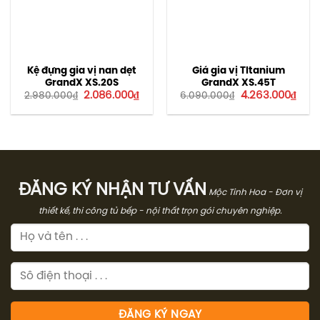
Kệ đựng gia vị nan dẹt
Giá gia vị TItanium
GrandX XS.20S
GrandX XS.45T
Giá
Giá
Giá
Giá
2.086.000
₫
4.263.000
₫
2.980.000
₫
6.090.000
₫
gốc
hiện
gốc
hiện
là:
tại
là:
tại
2.980.000₫.
là:
6.090.000₫.
là:
2.086.000₫.
4.26
ĐĂNG KÝ NHẬN TƯ VẤN
Mộc Tinh Hoa - Đơn vị
thiết kế, thi công tủ bếp - nội thất trọn gói chuyên nghiệp.