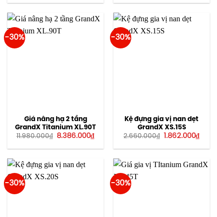
là:
tại
là:
tại
5.880.000₫.
là:
5.980.000₫.
là:
4.116.000₫.
4.186
-30%
-30%
Giá nâng hạ 2 tầng
Kệ đựng gia vị nan dẹt
GrandX Titanium XL.90T
GrandX XS.15S
Giá
Giá
Giá
Giá
8.386.000
₫
1.862.000
₫
11.980.000
₫
2.660.000
₫
gốc
hiện
gốc
hiện
là:
tại
là:
tại
11.980.000₫.
là:
2.660.000₫.
là:
8.386.000₫.
1.862
-30%
-30%