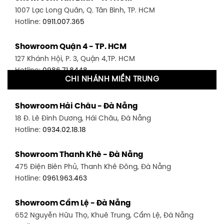
1007 Lạc Long Quân, Q. Tân Bình, TP. HCM
Hotline:
0911.007.365
Showroom Quận 4 - TP. HCM
127 Khánh Hội, P. 3, Quận 4,TP. HCM
Hotline:
0986.71.8448
CHI NHÁNH MIỀN TRUNG
Showroom Quận 11 - TP. HCM
Showroom Hải Châu - Đà Nẵng
1411 Đường 3/2, P. 16, Quận 11, TP. HCM
18 Đ. Lê Đình Dương, Hải Châu, Đà Nẵng
Hotline:
0906.256.759
Hotline:
0934.02.18.18
Showroom Quận 7 - TP. HCM
Showroom Thanh Khê - Đà Nẵng
1448 Huỳnh Tấn Phát, Phú Thuận, Quận 7, TP HCM
475 Điện Biên Phủ, Thanh Khê Đông, Đà Nẵng
Hotline:
0946.480.580
Hotline:
0961.963.463
Showroom Bình Thạnh - TP. HCM
Showroom Cẩm Lệ - Đà Nẵng
348 Đ. Bạch Đằng, P. 14, Bình Thạnh, TP HCM
652 Nguyễn Hữu Thọ, Khuê Trung, Cẩm Lệ, Đà Nẵng
Hotline:
0902.716.230