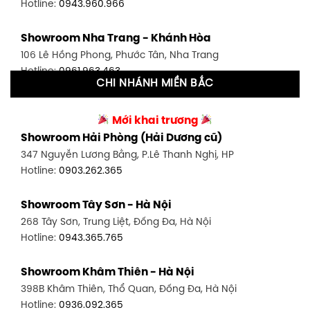
Hotline:
0943.960.966
Showroom Tân Bình 1 - TP. HCM
Showroom Nha Trang - Khánh Hòa
591 Hoàng Văn Thụ, P. 4, Tân Bình, TP HCM
106 Lê Hồng Phong, Phước Tân, Nha Trang
Hotline:
0906.256.759
Hotline:
0961.963.463
CHI NHÁNH MIỀN BẮC
Showroom Tân Bình 2 - TP. HCM
Showroom Vinh - Nghệ An
90 Đ. Cộng Hòa, P. 4, Tân Bình, TP HCM
Mới khai trương
27-29 Nguyễn Sỹ Sách, Hưng Bình, TP Vinh, Nghệ An
Hotline:
0986.71.8448
Showroom Hải Phòng (Hải Dương cũ)
Hotline:
0943.960.966
347 Nguyễn Lương Bằng, P.Lê Thanh Nghị, HP
Showroom Thuận An - Bình Dương
Hotline:
0903.262.365
Showroom Buôn Ma Thuột
66 đường DT743, An Phú, Thuận An, Bình Dương
119 Lê Thánh Tông, Tân Lợi, Buôn Ma Thuột
Hotline:
0902.716.230
Showroom Tây Sơn - Hà Nội
Hotline:
0934.02.18.18
268 Tây Sơn, Trung Liệt, Đống Đa, Hà Nội
Showroom Biên Hòa - Đồng Nai
Hotline:
0943.365.765
452 Nguyễn Ái Quốc, Tân Tiến, TP. Biên Hòa, Đồng Nai
Hotline:
0946.480.580
Showroom Khâm Thiên - Hà Nội
398B Khâm Thiên, Thổ Quan, Đống Đa, Hà Nội
Hotline:
0936.092.365