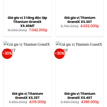
Giá gia vị 3 tầng độc lập
Giá gia vị Titanium
Titanium GrandX
GrandX XS.30T
Giá
Giá
XS.40MT
4.032.000
₫
5.760.000
₫
gốc
hiện
Giá
Giá
7.042.000
₫
10.060.000
₫
là:
tại
gốc
hiện
5.760.000₫.
là:
là:
tại
4.032
10.060.000₫.
là:
7.042.000₫.
-30%
-30%
Giá gia vị Titanium
Giá gia vị Titanium
GrandX XS.35T
GrandX XS.40T
Giá
Giá
Giá
Giá
4.116.000
₫
4.186.000
₫
5.880.000
₫
5.980.000
₫
gốc
hiện
gốc
hiện