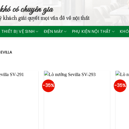
khó có chuyên gia
ý khách giải quyết mọi vấn đề về nội thất
THIẾT BỊ VỆ SINH
ĐIỆN MÁY
PHỤ KIỆN NỘI THẤT
KHÓ
EVILLA
-35%
-35%