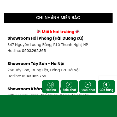
CHI NHÁNH MIỀN BẮC
Mới khai trương
Showroom Hải Phòng (Hải Dương cũ)
347 Nguyễn Lương Bằng, P.Lê Thanh Nghị, HP
Hotline:
0903.262.365
Showroom Tây Sơn - Hà Nội
268 Tây Sơn, Trung Liệt, Đống Đa, Hà Nội
Hotline:
0943.365.765
Showroom Khâm Thiên - Hà Nội
Hotline
Zalo chat
Face chat
Cửa hàng
398B Khâm Thiên, Thổ Quan, Đống Đa, Hà Nội
Hotline:
0936.092.365
Showroom Khâm Thiên - Hà Nội