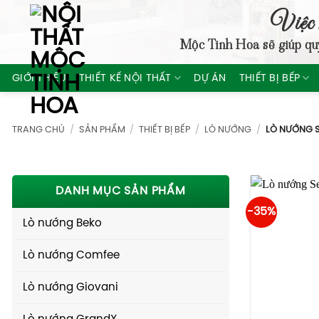
Skip
Việc 
to
Mộc Tinh Hoa
sẽ giúp qu
content
GIỚI THIỆU
THIẾT KẾ NỘI THẤT
DỰ ÁN
THIẾT BỊ BẾP
TRANG CHỦ
/
SẢN PHẨM
/
THIẾT BỊ BẾP
/
LÒ NƯỚNG
/
LÒ NƯỚNG S
DANH MỤC SẢN PHẨM
-35%
Lò nướng Beko
Lò nướng Comfee
Lò nướng Giovani