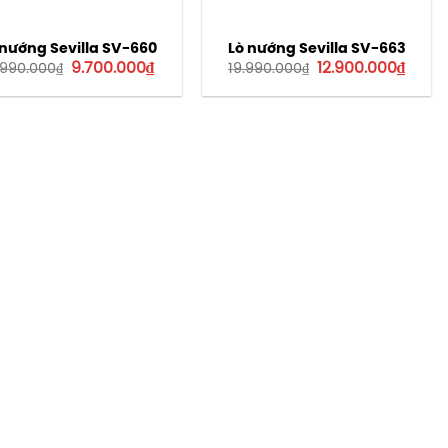
 nướng Sevilla SV-660
Lò nướng Sevilla SV-663
Giá
Giá
Giá
Giá
9.700.000
₫
12.900.000
₫
.990.000
₫
19.990.000
₫
gốc
hiện
gốc
hiện
là:
tại
là:
tại
14.990.000₫.
là:
19.990.000₫.
là:
9.700.000₫.
12.900