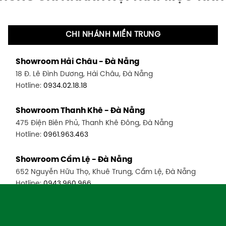
CHI NHÁNH MIỀN TRUNG
Showroom Hải Châu - Đà Nẵng
18 Đ. Lê Đình Dương, Hải Châu, Đà Nẵng
Hotline:
0934.02.18.18
Showroom Thanh Khê - Đà Nẵng
475 Điện Biên Phủ, Thanh Khê Đông, Đà Nẵng
Hotline:
0961.963.463
Showroom Cẩm Lệ - Đà Nẵng
652 Nguyễn Hữu Thọ, Khuê Trung, Cẩm Lệ, Đà Nẵng
Hotline:
0943.960.966
Showroom Nha Trang - Khánh Hòa
106 Lê Hồng Phong, Phước Tân, Nha Trang