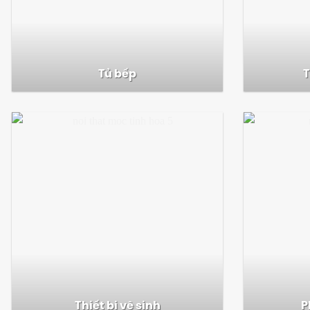
Tủ bếp
T
Thiết bị vệ sinh
P