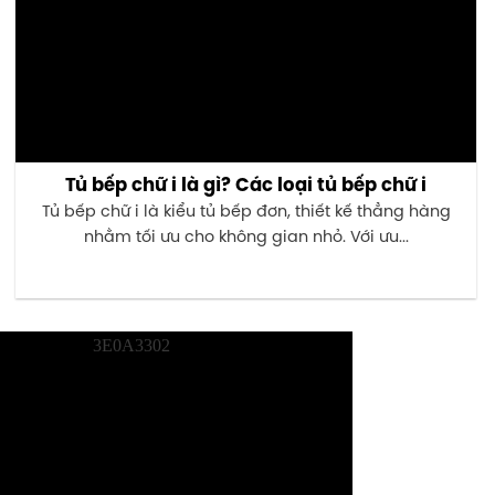
Tủ bếp chữ i là gì? Các loại tủ bếp chữ i
Tủ bếp chữ i là kiểu tủ bếp đơn, thiết kế thẳng hàng
nhằm tối ưu cho không gian nhỏ. Với ưu...