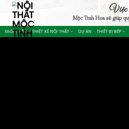
Skip
Việc 
to
Mộc Tinh Hoa
sẽ giúp qu
content
GIỚI THIỆU
THIẾT KẾ NỘI THẤT
DỰ ÁN
THIẾT BỊ BẾP