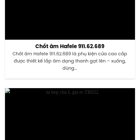
Chốt âm Hafele 911.62.689
Chốt âm Hafele 911.62.689 là phụ kiện cửa cao cấp
được thiết kế lắp âm dạng thanh gạt lên – xuống,
dùng...