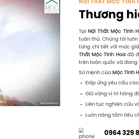
NỘI THẤT MỘC TINH 
Thương hi
Tại
Nội Thất Mộc Tinh 
tuân thủ. Chúng tôi luô
từng chi tiết với mức gi
Thất Mộc Tinh Hoa
đã đ
trên toàn quốc và đang 
Sứ mệnh của
Mộc Tinh 
Đáp ứng yêu cầu cao
Giữ vững vị trí hàng đ
Liên tục nghiên cứu v
Luôn nâng tầm tiêu ch
0964 329 