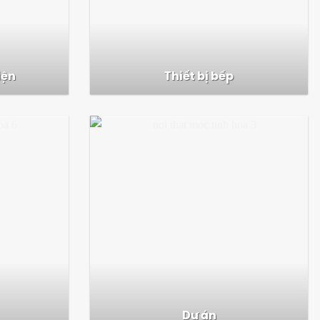
iện
Thiết bị bếp
Dự án