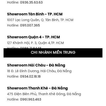
Hotline:
0936.35.63.63
Showroom Tân Bình - TP. HCM
1007 Lạc Long Quân, Q. Tân Bình, TP. HCM
Hotline:
0911.007.365
Showroom Quận 4 - TP. HCM
127 Khánh Hội, P. 3, Quận 4,TP. HCM
Hotline:
0986.71.8448
CHI NHÁNH MIỀN TRUNG
Showroom Quận 11 - TP. HCM
Showroom Hải Châu - Đà Nẵng
1411 Đường 3/2, P. 16, Quận 11, TP. HCM
18 Đ. Lê Đình Dương, Hải Châu, Đà Nẵng
Hotline:
0906.256.759
Hotline:
0934.02.18.18
Showroom Quận 7 - TP. HCM
Showroom Thanh Khê - Đà Nẵng
1448 Huỳnh Tấn Phát, Phú Thuận, Quận 7, TP HCM
475 Điện Biên Phủ, Thanh Khê Đông, Đà Nẵng
Hotline:
0946.480.580
Hotline:
0961.963.463