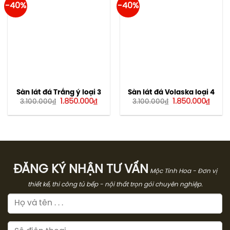
-40%
-40%
Sàn lát đá Trắng ý loại 3
Sàn lát đá Volaska loại 4
Giá
Giá
Giá
Giá
1.850.000
₫
1.850.000
₫
3.100.000
₫
3.100.000
₫
gốc
hiện
gốc
hiện
là:
tại
là:
tại
3.100.000₫.
là:
3.100.000₫.
là:
1.850.000₫.
1.850
ĐĂNG KÝ NHẬN TƯ VẤN
Mộc Tinh Hoa - Đơn vị
thiết kế, thi công tủ bếp - nội thất trọn gói chuyên nghiệp.