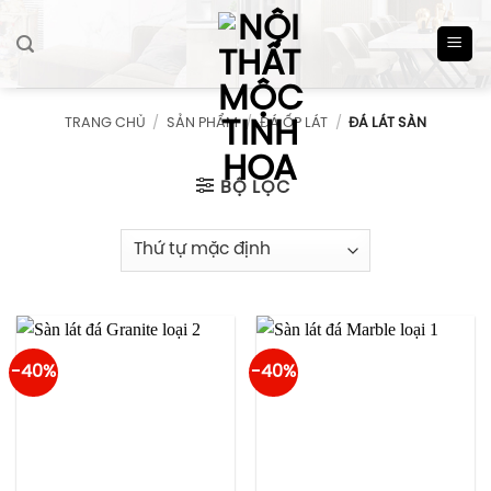
Skip
to
content
TRANG CHỦ
/
SẢN PHẨM
/
ĐÁ ỐP LÁT
/
ĐÁ LÁT SÀN
BỘ LỌC
-40%
-40%