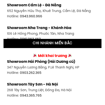
Showroom Bình Thạnh - TP. HCM
Showroom Cẩm Lệ - Đà Nẵng
348 Đ. Bạch Đằng, P. 14, Bình Thạnh, TP HCM
652 Nguyễn Hữu Thọ, Khuê Trung, Cẩm Lệ, Đà Nẵng
Hotline:
0902.716.230
Hotline:
0943.960.966
Showroom Tân Bình 1 - TP. HCM
Showroom Nha Trang - Khánh Hòa
591 Hoàng Văn Thụ, P. 4, Tân Bình, TP HCM
106 Lê Hồng Phong, Phước Tân, Nha Trang
Hotline:
0906.256.759
Hotline:
0961.963.463
CHI NHÁNH MIỀN BẮC
Showroom Tân Bình 2 - TP. HCM
Showroom Vinh - Nghệ An
90 Đ. Cộng Hòa, P. 4, Tân Bình, TP HCM
Mới khai trương
27-29 Nguyễn Sỹ Sách, Hưng Bình, TP Vinh, Nghệ An
Hotline:
0986.71.8448
Showroom Hải Phòng (Hải Dương cũ)
Hotline:
0943.960.966
347 Nguyễn Lương Bằng, P.Lê Thanh Nghị, HP
Showroom Thuận An - Bình Dương
Hotline:
0903.262.365
Showroom Buôn Ma Thuột
66 đường DT743, An Phú, Thuận An, Bình Dương
119 Lê Thánh Tông, Tân Lợi, Buôn Ma Thuột
Hotline:
0902.716.230
Showroom Tây Sơn - Hà Nội
Hotline:
0934.02.18.18
268 Tây Sơn, Trung Liệt, Đống Đa, Hà Nội
Showroom Biên Hòa - Đồng Nai
Hotline:
0943.365.765
452 Nguyễn Ái Quốc, Tân Tiến, TP. Biên Hòa, Đồng Nai
Hotline:
0946.480.580