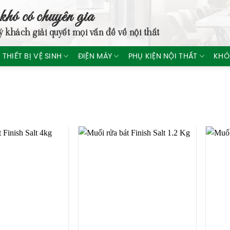
khó có chuyên gia
ý khách giải quyết mọi vấn đề về nội thất
THIẾT BỊ VỆ SINH
ĐIỆN MÁY
PHỤ KIỆN NỘI THẤT
KHÓ