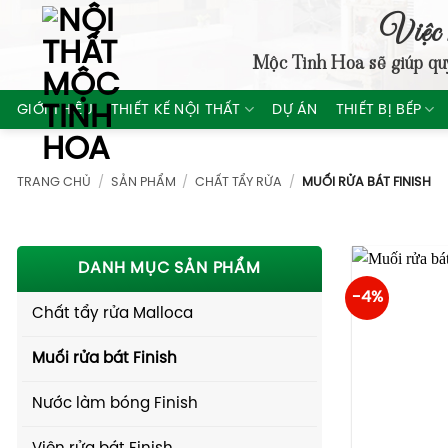
Skip
Việc 
to
Mộc Tinh Hoa
sẽ giúp qu
content
GIỚI THIỆU
THIẾT KẾ NỘI THẤT
DỰ ÁN
THIẾT BỊ BẾP
TRANG CHỦ
/
SẢN PHẨM
/
CHẤT TẨY RỬA
/
MUỐI RỬA BÁT FINISH
DANH MỤC SẢN PHẨM
-4%
Chất tẩy rửa Malloca
Muối rửa bát Finish
Nước làm bóng Finish