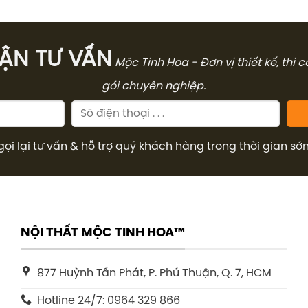
̣N TƯ VẤN
Mộc Tinh Hoa - Đơn vị thiết kế, thi 
gói chuyên nghiệp.
gọi lại tư vấn & hỗ trợ quý khách hàng trong thời gian sớ
NỘI THẤT MỘC TINH HOA™
877 Huỳnh Tấn Phát, P. Phú Thuận, Q. 7, HCM
Hotline 24/7: 0964 329 866