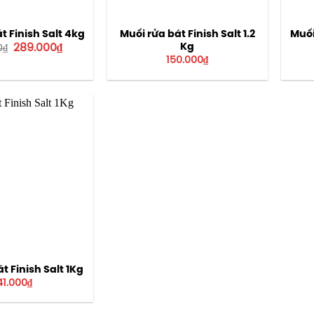
t Finish Salt 4kg
Muối rửa bát Finish Salt 1.2
Muối
Giá
Giá
Kg
289.000
₫
0
₫
gốc
hiện
150.000
₫
là:
tại
300.000₫.
là:
289.000₫.
t Finish Salt 1Kg
41.000
₫