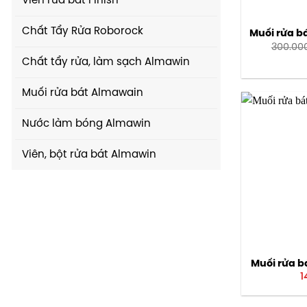
Viên rửa bát Finish
Chất Tẩy Rửa Roborock
Muối rửa bá
300.00
Chất tẩy rửa, làm sạch Almawin
Muối rửa bát Almawain
Nước làm bóng Almawin
Viên, bột rửa bát Almawin
Muối rửa bá
1