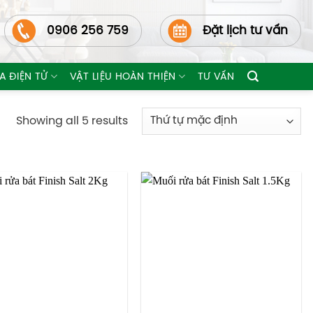
0906 256 759
Đặt lịch tư vấn
A ĐIỆN TỬ
VẬT LIỆU HOÀN THIỆN
TƯ VẤN
Showing all 5 results