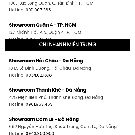
1007 Lạc Long Quân, Q. Tân Bình, TP. HCM
Hotline:
0911.007.365
Showroom Quận 4 - TP. HCM
127 Khánh Hội, P. 3, Quận 4,TP. HCM
Hotline:
0986.71.8448
CHI NHÁNH MIỀN TRUNG
Showroom Quận 11 - TP. HCM
Showroom Hải Châu - Đà Nẵng
1411 Đường 3/2, P. 16, Quận 11, TP. HCM
18 Đ. Lê Đình Dương, Hải Châu, Đà Nẵng
Hotline:
0906.256.759
Hotline:
0934.02.18.18
Showroom Quận 7 - TP. HCM
Showroom Thanh Khê - Đà Nẵng
1448 Huỳnh Tấn Phát, Phú Thuận, Quận 7, TP HCM
475 Điện Biên Phủ, Thanh Khê Đông, Đà Nẵng
Hotline:
0946.480.580
Hotline:
0961.963.463
Showroom Bình Thạnh - TP. HCM
Showroom Cẩm Lệ - Đà Nẵng
348 Đ. Bạch Đằng, P. 14, Bình Thạnh, TP HCM
652 Nguyễn Hữu Thọ, Khuê Trung, Cẩm Lệ, Đà Nẵng
Hotline:
0902.716.230
Hotline:
0943.960.966