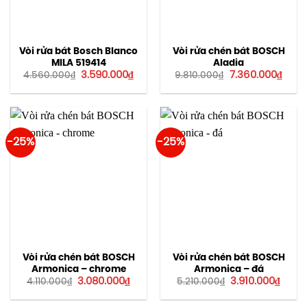
Vòi rửa bát Bosch Blanco
Vòi rửa chén bát BOSCH
MILA 519414
Aladia
Giá
Giá
Giá
Giá
3.590.000
₫
7.360.000
₫
4.560.000
₫
9.810.000
₫
gốc
hiện
gốc
hiện
là:
tại
là:
tại
4.560.000₫.
là:
9.810.000₫.
là:
3.590.000₫.
7.360
-25%
-25%
Vòi rửa chén bát BOSCH
Vòi rửa chén bát BOSCH
Armonica – chrome
Armonica – đá
Giá
Giá
Giá
Giá
3.080.000
₫
3.910.000
₫
4.110.000
₫
5.210.000
₫
gốc
hiện
gốc
hiện
là:
tại
là:
tại