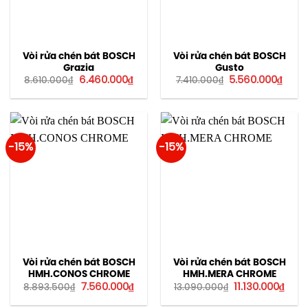
Vòi rửa chén bát BOSCH
Vòi rửa chén bát BOSCH
Grazia
Gusto
Giá
Giá
Giá
Giá
6.460.000
₫
5.560.000
₫
8.610.000
₫
7.410.000
₫
gốc
hiện
gốc
hiện
là:
tại
là:
tại
8.610.000₫.
là:
7.410.000₫.
là:
6.460.000₫.
5.560
-15%
-15%
Vòi rửa chén bát BOSCH
Vòi rửa chén bát BOSCH
HMH.CONOS CHROME
HMH.MERA CHROME
Giá
Giá
Giá
Giá
7.560.000
₫
11.130.000
₫
8.893.500
₫
13.090.000
₫
gốc
hiện
gốc
hiện
là:
tại
là:
tại