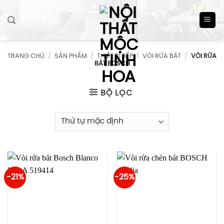
Skip
to
content
TRANG CHỦ
/
SẢN PHẨM
/
THIẾT BỊ BẾP
/
VÒI RỬA BÁT
/
VÒI RỬA
BÁT BOSCH
BỘ LỌC
-21%
-25%