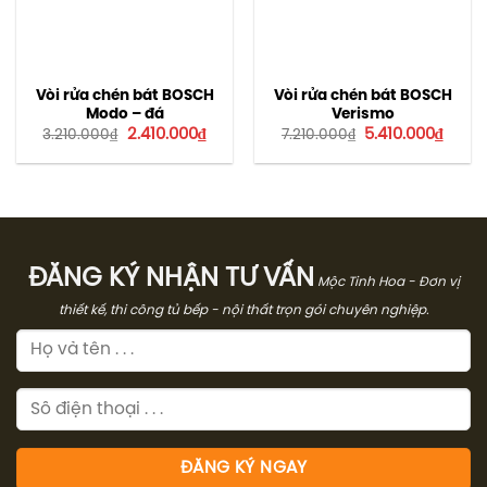
Vòi rửa chén bát BOSCH
Vòi rửa chén bát BOSCH
Modo – đá
Verismo
Giá
Giá
Giá
Giá
2.410.000
₫
5.410.000
₫
3.210.000
₫
7.210.000
₫
gốc
hiện
gốc
hiện
là:
tại
là:
tại
3.210.000₫.
là:
7.210.000₫.
là:
2.410.000₫.
5.410.
ĐĂNG KÝ NHẬN TƯ VẤN
Mộc Tinh Hoa - Đơn vị
thiết kế, thi công tủ bếp - nội thất trọn gói chuyên nghiệp.