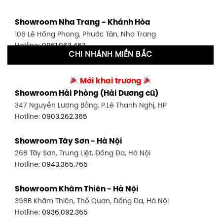
Showroom Tân Bình 1 - TP. HCM
Showroom Nha Trang - Khánh Hòa
591 Hoàng Văn Thụ, P. 4, Tân Bình, TP HCM
106 Lê Hồng Phong, Phước Tân, Nha Trang
Hotline:
0906.256.759
Hotline:
0961.963.463
CHI NHÁNH MIỀN BẮC
Showroom Tân Bình 2 - TP. HCM
Showroom Vinh - Nghệ An
90 Đ. Cộng Hòa, P. 4, Tân Bình, TP HCM
Mới khai trương
27-29 Nguyễn Sỹ Sách, Hưng Bình, TP Vinh, Nghệ An
Hotline:
0986.71.8448
Showroom Hải Phòng (Hải Dương cũ)
Hotline:
0943.960.966
347 Nguyễn Lương Bằng, P.Lê Thanh Nghị, HP
Showroom Thuận An - Bình Dương
Hotline:
0903.262.365
Showroom Buôn Ma Thuột
66 đường DT743, An Phú, Thuận An, Bình Dương
119 Lê Thánh Tông, Tân Lợi, Buôn Ma Thuột
Hotline:
0902.716.230
Showroom Tây Sơn - Hà Nội
Hotline:
0934.02.18.18
268 Tây Sơn, Trung Liệt, Đống Đa, Hà Nội
Showroom Biên Hòa - Đồng Nai
Hotline:
0943.365.765
452 Nguyễn Ái Quốc, Tân Tiến, TP. Biên Hòa, Đồng Nai
Hotline:
0946.480.580
Showroom Khâm Thiên - Hà Nội
398B Khâm Thiên, Thổ Quan, Đống Đa, Hà Nội
Hotline:
0936.092.365