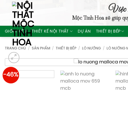
Skip
Việc 
to
Mộc Tinh Hoa
sẽ giúp qu
content
GIỚI THIỆU
THIẾT KẾ NỘI THẤT
DỰ ÁN
THIẾT BỊ BẾP
TRANG CHỦ
/
SẢN PHẨM
/
THIẾT BỊ BẾP
/
LÒ NƯỚNG
/
LÒ NƯỚNG 
-46%