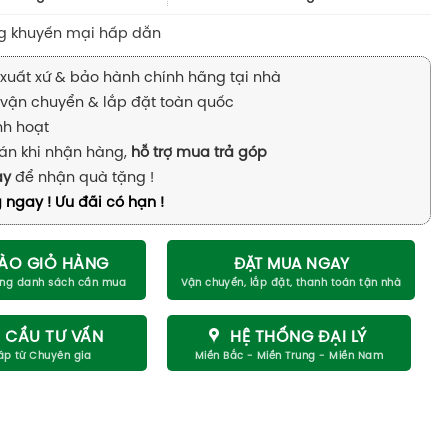
g khuyến mại hấp dẫn
xuất xứ & bảo hành chính hãng tại nhà
vận chuyển & lắp đặt toàn quốc
inh hoạt
án khi nhận hàng,
hỗ trợ mua trả góp
ay
để nhận quà tặng !
 ngay ! Ưu đãi có hạn !
ÀO GIỎ HÀNG
ĐẶT MUA NGAY
 CẦU TƯ VẤN
HỆ THỐNG ĐẠI LÝ