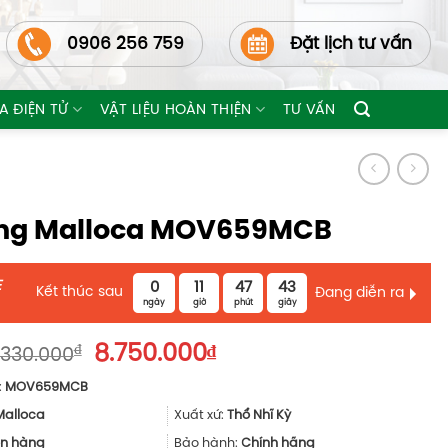
0906 256 759
Đặt lịch tư vấn
A ĐIỆN TỬ
VẬT LIỆU HOÀN THIỆN
TƯ VẤN
ớng Malloca MOV659MCB
E
0
11
47
42
Kết thúc sau
Đang diễn ra
ngày
giờ
phút
giây
Giá
Giá
₫
8.750.000
₫
.330.000
gốc
hiện
:
MOV659MCB
là:
tại
16.330.000₫.
là:
Malloca
Xuất xứ:
Thổ Nhĩ Kỳ
8.750.000₫.
n hàng
Bảo hành:
Chính hãng