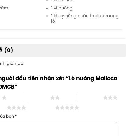
1 khay nhỏ
 kèm
1 vỉ nướng
1 khay hứng nước trước khoang
lò
Á (0)
nh giá nào.
người đầu tiên nhận xét “Lò nướng Malloca
9MCB”
o
2 trên 5 sao
3 trên 5 sao
 sao
5 trên 5 sao
của bạn
*