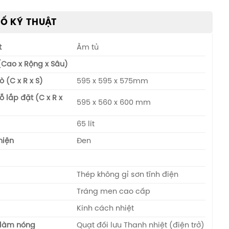
Ố KỸ THUẬT
t
Âm tủ
(Cao x Rộng x Sâu)
̀ (C x R x S)
595 x 595 x 575mm
ỗ lắp đặt (C x R x
595 x 560 x 600 mm
65 lít
hiện
Đen
Thép không gỉ sơn tĩnh điện
Tráng men cao cấp
Kính cách nhiệt
làm nóng
Quạt đối lưu Thanh nhiệt (điện trở)