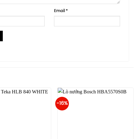
Email
*
-16%