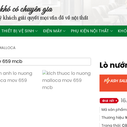
khó có chuyên gia
ý khách giải quyết mọi vấn đề về nội thất
THIẾT BỊ VỆ SINH
ĐIỆN MÁY
PHỤ KIỆN NỘI THẤT
KHÓ
MALLOCA
Lò nư
F
ASH SAL
16
Mã sản phẩm
Thương hiệu:
Trạng thái:
Cò