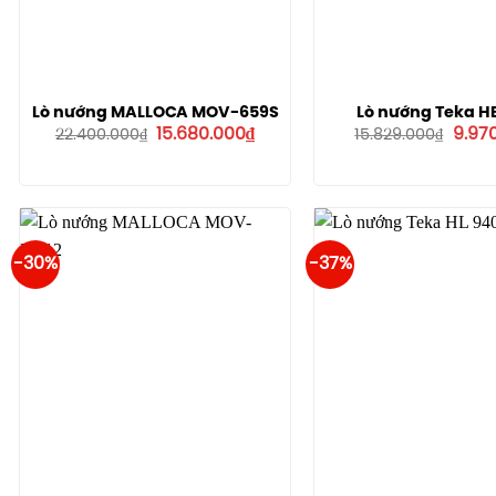
Lò nướng MALLOCA MOV-659S
Lò nướng Teka H
Giá
Giá
Giá
15.680.000
₫
9.97
22.400.000
₫
15.829.000
₫
gốc
hiện
gốc
là:
tại
là:
22.400.000₫.
là:
15.82
15.680.000₫.
-30%
-37%