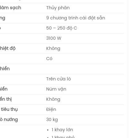
làm sạch
Thủy phân
́ng
9 chương trình cài đặt sẵn
̣
50 – 250 độ C
3100 W
iệt độ
Không
Có
khiển
Trên cửa lò
hiển
Núm vặn
̉n thị
Không
tiêu thụ
Điện
ò nướng
30 kg
1 khay lớn