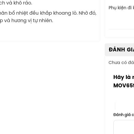
ch và khô ráo.
Phụ kiện đi
hân bổ nhiệt đều khắp khoang lò. Nhờ đó,
 và hương vị tự nhiên.
ĐÁNH GI
Chưa có đá
Hãy là 
MOV65
1 trên 5 sa
4 trên 5
Đánh giá 