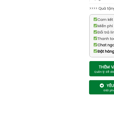
>>>> Quà tặn
Cam kết 
Miễn phí 
Đổi trả l
Thanh to
Chat ng
Đặt hàng
THÊM V
YÊU