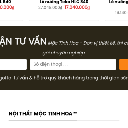
L 940
Lò nướng Teka HLC 840
Lò nướn
Giá
Giá
Giá
50.000
₫
17.040.000
₫
27.049.000
₫
hiện
gốc
hiện
19.140
tại
là:
tại
0.000₫.
là:
27.049.000₫.
là:
27.650.000₫.
17.040.000₫.
̣N TƯ VẤN
Mộc Tinh Hoa - Đơn vị thiết kế, thi 
gói chuyên nghiệp.
gọi lại tư vấn & hỗ trợ quý khách hàng trong thời gian sớ
NỘI THẤT MỘC TINH HOA™