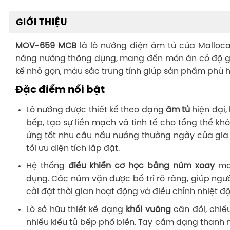
GIỚI THIỆU
MOV-659 MCB
là lò nướng điện âm tủ của Malloca
năng nướng thông dụng, mang đến món ăn có độ gi
kế nhỏ gọn, màu sắc trung tính giúp sản phẩm phù 
Đặc điểm nổi bật
Lò nướng được thiết kế theo dạng
âm tủ
hiện đại,
bếp, tạo sự liền mạch và tinh tế cho tổng thể khôn
ứng tốt nhu cầu nấu nướng thường ngày của gia
tối ưu diện tích lắp đặt.
Hệ thống
điều khiển cơ học bằng núm xoay
man
dụng. Các núm vặn được bố trí rõ ràng, giúp ng
cài đặt thời gian hoạt động và điều chỉnh nhiệt đ
Lò sở hữu thiết kế dạng
khối vuông
cân đối, chi
nhiều kiểu tủ bếp phổ biến. Tay cầm dạng thanh