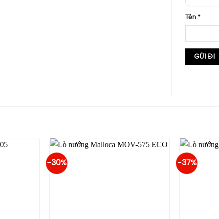
Tên
*
-30%
-37%