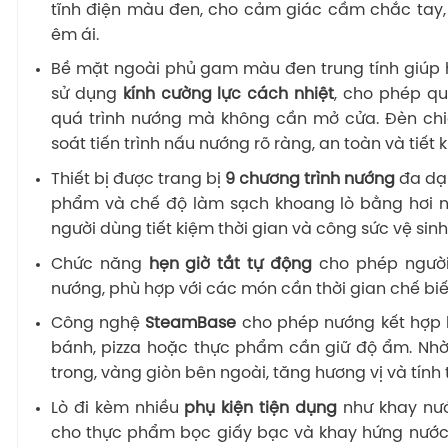
tĩnh điện màu đen, cho cảm giác cầm chắc tay,
êm ái.
Bề mặt ngoài phủ gam màu đen trung tính giúp 
sử dụng
kính cường lực cách nhiệt
, cho phép qu
quá trình nướng mà không cần mở cửa. Đèn chi
soát tiến trình nấu nướng rõ ràng, an toàn và tiết 
Thiết bị được trang bị
9 chương trình nướng
đa dạ
phẩm và chế độ làm sạch khoang lò bằng hơi n
người dùng tiết kiệm thời gian và công sức vệ sinh
Chức năng
hẹn giờ tắt tự động
cho phép người
nướng, phù hợp với các món cần thời gian chế biế
Công nghệ
SteamBase
cho phép nướng kết hợp h
bánh, pizza hoặc thực phẩm cần giữ độ ẩm. N
trong, vàng giòn bên ngoài, tăng hương vị và tính
Lò đi kèm nhiều
phụ kiện tiện dụng
như khay nướ
cho thực phẩm bọc giấy bạc và khay hứng nước 