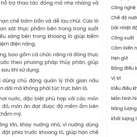
 hỗ trợ thao tác đóng mở nhẹ nhàng và
Công nghệ 
Chế độ nươ
hạn chế bám bẩn và dễ lau chùi. Cửa lò
Dải nhiệt đô
an sát thực phẩm bên trong trong suốt
ếu sáng bên trong khoang lò giúp kiểm
Công suất
kiệm điện năng.
Cảm biến nh
ng, bao gồm cả chức năng rã đông thực
Hẹn giờ
ước theo phương pháp thủy phân, giúp
Bảng điều 
 sau khi sử dụng.
Vị trí
 dùng chủ động quản lý thời gian nấu
n dài mà không phải túc trực bên lò.
Kiểu điều k
Mà̀n hình hiê
ơi nước, đặc biệt phù hợp với các món
hờ đó, món ăn đạt được độ mềm ẩm bên
Năng lượng 
 thẩm mỹ.
Khối lượng l
ng lớn, khay nướng nhỏ, vỉ nướng dùng
đặt phía trước khoang lò, giúp hạn chế