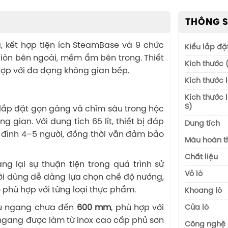
THÔNG S
, kết hợp tiện ích SteamBase và 9 chức
Kiểu lắp đặ
òn bên ngoài, mềm ẩm bên trong. Thiết
Kích thước 
hợp với đa dạng không gian bếp.
Kích thước lo
Kích thước l
S)
 lắp đặt gọn gàng và chìm sâu trong hộc
g gian. Với dung tích 65 lít, thiết bị đáp
Dung tích
 đình 4–5 người, đồng thời vẫn đảm bảo
Màu hoàn t
Chất liệu
g lại sự thuận tiện trong quá trình sử
Vỏ lò
ười dùng dễ dàng lựa chọn chế độ nướng,
ộ phù hợp với từng loại thực phẩm.
Khoang lò
Cửa lò
ều ngang chưa đến
600 mm
, phù hợp với
 ngang được làm từ inox cao cấp phủ sơn
Công nghệ 