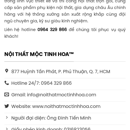
trong lĩnh vực thiết kế và thi công nội thất trọn gói, cung
cấp sản phẩm phụ kiện nội thất, gia dụng châu Âu chính
hãng với hệ thống xưởng sản xuất rộng khắp cùng đội
ngũ chuyên gia, kỹ sư giàu kinh nghiệm.
Liên hệ hotline
0964 329 866
để chúng tôi phục vụ quý
khách!
NỘI THẤT MỘC TINH HOA™
877 Huỳnh Tấn Phát, P. Phú Thuận, Q. 7, HCM
Hotline 24/7: 0964 329 866
Gmail: info@noithatmoctinhhoa.com
Website: www.noithatmoctinhhoa.com
Người đại diện: Ông Đinh Tiến Minh
Giấy phép kinh doanh: 0316823056