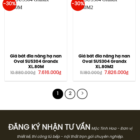
-30%
-30%
Giá bát đĩa nâng hạ nan
Giá bát đĩa nâng hạ nan
Oval SUS304 Grandx
Oval SUS304 Grandx
XL.80M
XL.80M2
Giá
Giá
Giá
Giá
7.616.000
₫
7.826.000
₫
10.880.000
₫
11.180.000
₫
gốc
hiện
gốc
hiện
là:
tại
là:
tại
10.880.000₫.
là:
11.180.000₫.
là:
7.616.000₫.
7.826
1
2
ĐĂNG KÝ NHẬN TƯ VẤN
Mộc Tinh Hoa - Đơn vị
thiết kế, thi công tủ bếp - nội thất trọn gói chuyên nghiệp.