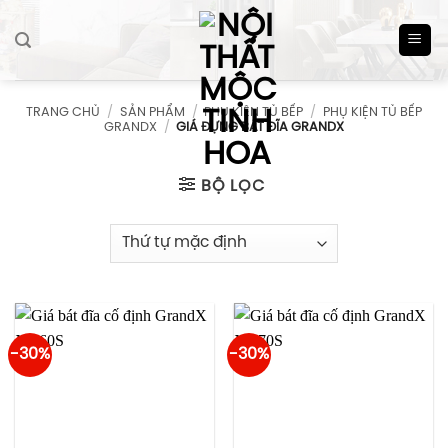
Skip
to
content
TRANG CHỦ
/
SẢN PHẨM
/
PHỤ KIỆN TỦ BẾP
/
PHỤ KIỆN TỦ BẾP
GRANDX
/
GIÁ ĐỰNG BÁT ĐĨA GRANDX
BỘ LỌC
-30%
-30%