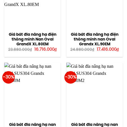
Giá bát đĩa nâng hạ điện
Giá bát đĩa nâng hạ điện
thông minh Nan Oval
thông minh nan Oval
GrandX XL.80EM
Grandx XL.90EM
Giá
Giá
Giá
Giá
16.716.000
₫
17.416.000
₫
23.880.000
₫
24.880.000
₫
gốc
hiện
gốc
hiện
là:
tại
là:
tại
23.880.000₫.
là:
24.880.000₫.
là:
16.716.000₫.
17.4
-30%
-30%
Giá bát đĩa nâng hạ nan
Giá bát đĩa nâng hạ nan