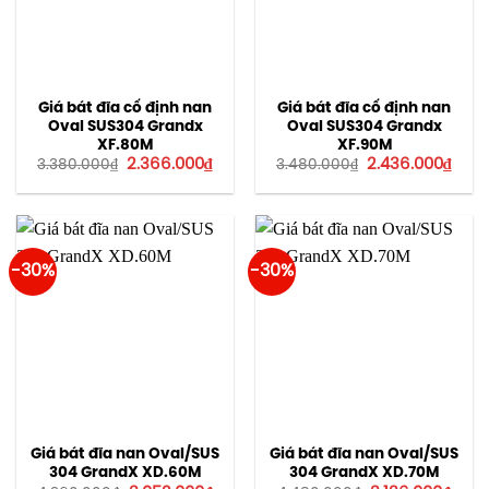
Giá bát đĩa cố định nan
Giá bát đĩa cố định nan
Oval SUS304 Grandx
Oval SUS304 Grandx
XF.80M
XF.90M
Giá
Giá
Giá
Giá
2.366.000
₫
2.436.000
₫
3.380.000
₫
3.480.000
₫
gốc
hiện
gốc
hiện
là:
tại
là:
tại
3.380.000₫.
là:
3.480.000₫.
là:
2.366.000₫.
2.43
-30%
-30%
Giá bát đĩa nan Oval/SUS
Giá bát đĩa nan Oval/SUS
304 GrandX XD.60M
304 GrandX XD.70M