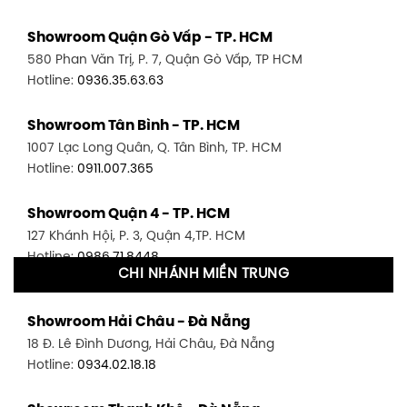
Showroom Quận Gò Vấp - TP. HCM
580 Phan Văn Trị, P. 7, Quận Gò Vấp, TP HCM
Hotline:
0936.35.63.63
Showroom Tân Bình - TP. HCM
1007 Lạc Long Quân, Q. Tân Bình, TP. HCM
Hotline:
0911.007.365
Showroom Quận 4 - TP. HCM
127 Khánh Hội, P. 3, Quận 4,TP. HCM
Hotline:
0986.71.8448
CHI NHÁNH MIỀN TRUNG
Showroom Quận 11 - TP. HCM
Showroom Hải Châu - Đà Nẵng
1411 Đường 3/2, P. 16, Quận 11, TP. HCM
18 Đ. Lê Đình Dương, Hải Châu, Đà Nẵng
Hotline:
0906.256.759
Hotline:
0934.02.18.18
Showroom Quận 7 - TP. HCM