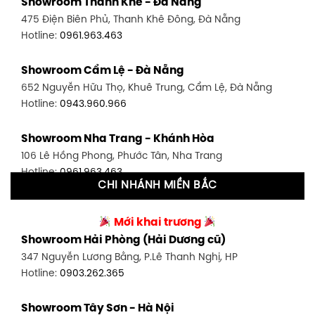
Showroom Thanh Khê - Đà Nẵng
1448 Huỳnh Tấn Phát, Phú Thuận, Quận 7, TP HCM
475 Điện Biên Phủ, Thanh Khê Đông, Đà Nẵng
Hotline:
0946.480.580
Hotline:
0961.963.463
Showroom Bình Thạnh - TP. HCM
Showroom Cẩm Lệ - Đà Nẵng
348 Đ. Bạch Đằng, P. 14, Bình Thạnh, TP HCM
652 Nguyễn Hữu Thọ, Khuê Trung, Cẩm Lệ, Đà Nẵng
Hotline:
0902.716.230
Hotline:
0943.960.966
Showroom Tân Bình 1 - TP. HCM
Showroom Nha Trang - Khánh Hòa
591 Hoàng Văn Thụ, P. 4, Tân Bình, TP HCM
106 Lê Hồng Phong, Phước Tân, Nha Trang
Hotline:
0906.256.759
Hotline:
0961.963.463
CHI NHÁNH MIỀN BẮC
Showroom Tân Bình 2 - TP. HCM
Showroom Vinh - Nghệ An
90 Đ. Cộng Hòa, P. 4, Tân Bình, TP HCM
Mới khai trương
27-29 Nguyễn Sỹ Sách, Hưng Bình, TP Vinh, Nghệ An
Hotline:
0986.71.8448
Showroom Hải Phòng (Hải Dương cũ)
Hotline:
0943.960.966
347 Nguyễn Lương Bằng, P.Lê Thanh Nghị, HP
Showroom Thuận An - Bình Dương
Hotline:
0903.262.365
Showroom Buôn Ma Thuột
66 đường DT743, An Phú, Thuận An, Bình Dương
119 Lê Thánh Tông, Tân Lợi, Buôn Ma Thuột
Hotline:
0902.716.230
Showroom Tây Sơn - Hà Nội
Hotline:
0934.02.18.18