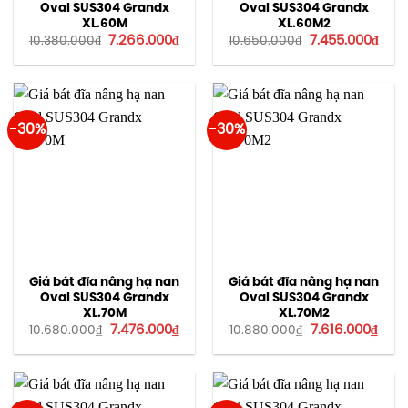
Oval SUS304 Grandx
Oval SUS304 Grandx
XL.60M
XL.60M2
Giá
Giá
Giá
Giá
7.266.000
₫
7.455.000
₫
10.380.000
₫
10.650.000
₫
gốc
hiện
gốc
hiện
là:
tại
là:
tại
10.380.000₫.
là:
10.650.000₫.
là:
7.266.000₫.
7.45
-30%
-30%
Giá bát đĩa nâng hạ nan
Giá bát đĩa nâng hạ nan
Oval SUS304 Grandx
Oval SUS304 Grandx
XL.70M
XL.70M2
Giá
Giá
Giá
Giá
7.476.000
₫
7.616.000
₫
10.680.000
₫
10.880.000
₫
gốc
hiện
gốc
hiện
là:
tại
là:
tại
10.680.000₫.
là:
10.880.000₫.
là:
7.476.000₫.
7.616