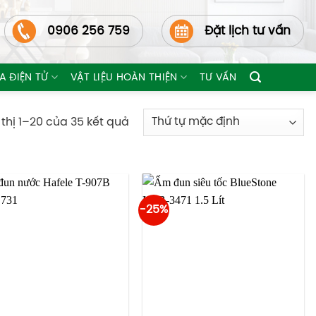
0906 256 759
Đặt lịch tư vấn
A ĐIỆN TỬ
VẬT LIỆU HOÀN THIỆN
TƯ VẤN
 thị 1–20 của 35 kết quả
-25%