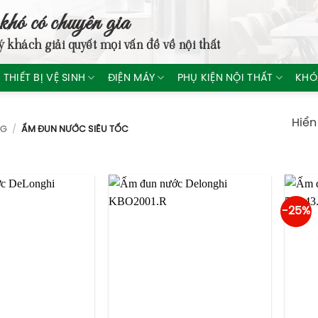
khó có chuyên gia
ý khách giải quyết mọi vấn đề về nội thất
THIẾT BỊ VỆ SINH
ĐIỆN MÁY
PHỤ KIỆN NỘI THẤT
KHÓ
Hiển
NG
/
ẤM ĐUN NƯỚC SIÊU TỐC
-25%