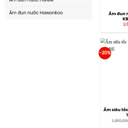
Ấm đun nước Hafele
Ấm đun nước Hawonkoo
Ấm đun 
KB
2.
-20%
Ấm siêu tố
1.250.0