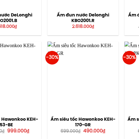
nước DeLonghi
Ấm đun nước Delonghi
Ấm đ
O2001.B
KBO2001.R
618.000
₫
2.618.000
₫
-30%
-30%
c Hawonkoo KEH-
Ấm siêu tốc Hawonkoo KEH-
Ấm s
153-BE
170-GR
Giá
Giá
Giá
Giá
999.000
₫
490.000
₫
00
₫
699.000
₫
gốc
hiện
gốc
hiện