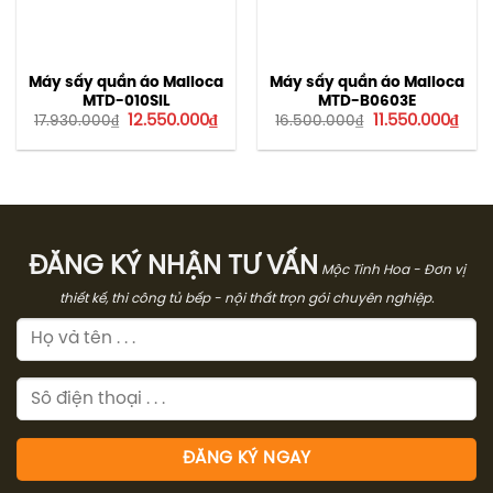
Máy sấy quần áo Malloca
Máy sấy quần áo Malloca
MTD-010SIL
MTD-B0603E
Giá
Giá
Giá
Giá
12.550.000
₫
11.550.000
₫
17.930.000
₫
16.500.000
₫
gốc
hiện
gốc
hiện
là:
tại
là:
tại
17.930.000₫.
là:
16.500.000₫.
là:
12.550.000₫.
11.5
ĐĂNG KÝ NHẬN TƯ VẤN
Mộc Tinh Hoa - Đơn vị
thiết kế, thi công tủ bếp - nội thất trọn gói chuyên nghiệp.