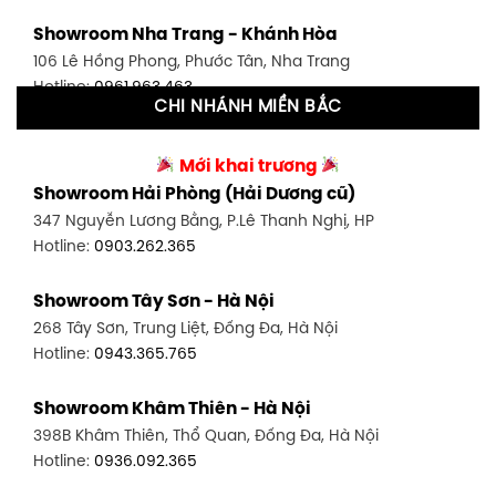
Showroom Tân Bình 1 - TP. HCM
Showroom Nha Trang - Khánh Hòa
591 Hoàng Văn Thụ, P. 4, Tân Bình, TP HCM
106 Lê Hồng Phong, Phước Tân, Nha Trang
Hotline:
0906.256.759
Hotline:
0961.963.463
CHI NHÁNH MIỀN BẮC
Showroom Tân Bình 2 - TP. HCM
Showroom Vinh - Nghệ An
90 Đ. Cộng Hòa, P. 4, Tân Bình, TP HCM
Mới khai trương
27-29 Nguyễn Sỹ Sách, Hưng Bình, TP Vinh, Nghệ An
Hotline:
0986.71.8448
Showroom Hải Phòng (Hải Dương cũ)
Hotline:
0943.960.966
347 Nguyễn Lương Bằng, P.Lê Thanh Nghị, HP
Showroom Thuận An - Bình Dương
Hotline:
0903.262.365
Showroom Buôn Ma Thuột
66 đường DT743, An Phú, Thuận An, Bình Dương
119 Lê Thánh Tông, Tân Lợi, Buôn Ma Thuột
Hotline:
0902.716.230
Showroom Tây Sơn - Hà Nội
Hotline:
0934.02.18.18
268 Tây Sơn, Trung Liệt, Đống Đa, Hà Nội
Showroom Biên Hòa - Đồng Nai
Hotline:
0943.365.765
452 Nguyễn Ái Quốc, Tân Tiến, TP. Biên Hòa, Đồng Nai
Hotline:
0946.480.580
Showroom Khâm Thiên - Hà Nội
398B Khâm Thiên, Thổ Quan, Đống Đa, Hà Nội
Hotline:
0936.092.365