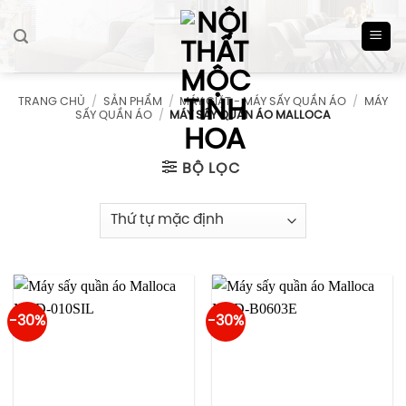
Skip
to
content
TRANG CHỦ
/
SẢN PHẨM
/
MÁY GIẶT - MÁY SẤY QUẦN ÁO
/
MÁY
SẤY QUẦN ÁO
/
MÁY SẤY QUẦN ÁO MALLOCA
BỘ LỌC
-30%
-30%