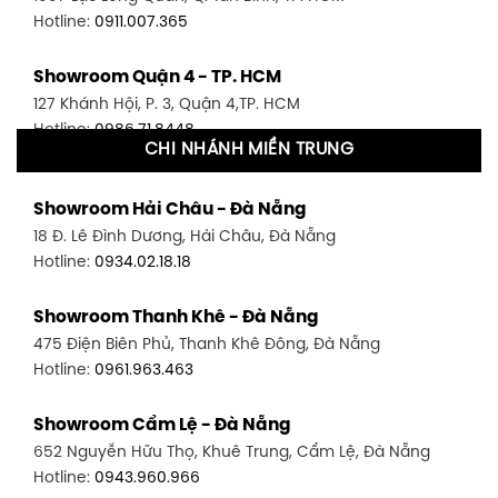
Hotline:
0911.007.365
Showroom Quận 4 - TP. HCM
127 Khánh Hội, P. 3, Quận 4,TP. HCM
Hotline:
0986.71.8448
CHI NHÁNH MIỀN TRUNG
Showroom Quận 11 - TP. HCM
Showroom Hải Châu - Đà Nẵng
1411 Đường 3/2, P. 16, Quận 11, TP. HCM
18 Đ. Lê Đình Dương, Hải Châu, Đà Nẵng
Hotline:
0906.256.759
Hotline:
0934.02.18.18
Showroom Quận 7 - TP. HCM
Showroom Thanh Khê - Đà Nẵng
1448 Huỳnh Tấn Phát, Phú Thuận, Quận 7, TP HCM
475 Điện Biên Phủ, Thanh Khê Đông, Đà Nẵng
Hotline:
0946.480.580
Hotline:
0961.963.463
Showroom Bình Thạnh - TP. HCM
Showroom Cẩm Lệ - Đà Nẵng
348 Đ. Bạch Đằng, P. 14, Bình Thạnh, TP HCM
652 Nguyễn Hữu Thọ, Khuê Trung, Cẩm Lệ, Đà Nẵng
Hotline:
0902.716.230
Hotline:
0943.960.966