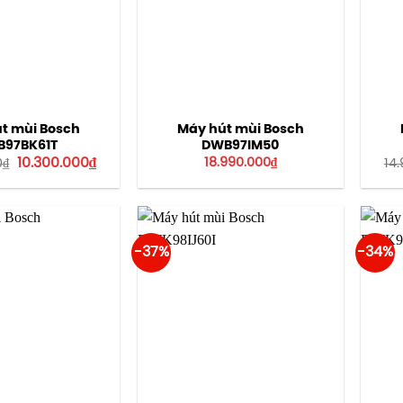
t mùi Bosch
Máy hút mùi Bosch
97BK61T
DWB97IM50
Giá
Giá
10.300.000
₫
18.990.000
₫
0
₫
14
gốc
hiện
là:
tại
12.800.000₫.
là:
10.300.000₫.
-37%
-34%