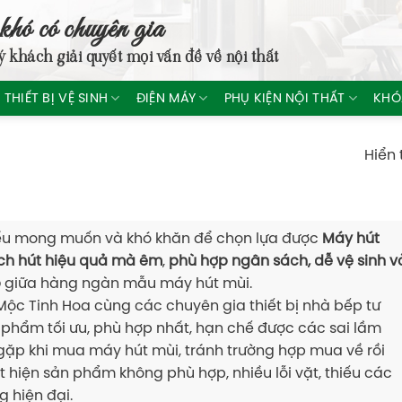
khó có chuyên gia
ý khách giải quyết mọi vấn đề về nội thất
THIẾT BỊ VỆ SINH
ĐIỆN MÁY
PHỤ KIỆN NỘI THẤT
KHÓ
Hiển 
ểu mong muốn và khó khăn để chọn lựa được
Máy hút
ch hút hiệu quả mà êm
,
phù hợp ngân sách, dễ vệ sinh v
p
giữa hàng ngàn mẫu máy hút mùi.
 Mộc Tinh Hoa cùng các chuyên gia thiết bị nhà bếp tư
phẩm tối ưu, phù hợp nhất, hạn chế được các sai lầm
gặp khi mua máy hút mùi, tránh trường hợp mua về rồi
 hiện sản phẩm không phù hợp, nhiều lỗi vặt, thiếu các
g hiện đại.