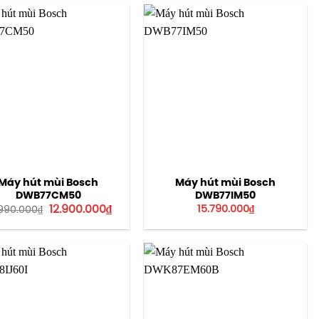
23.400.000₫.
6.190.0
Máy hút mùi Bosch
Máy hút mùi Bosch
DWB77CM50
DWB77IM50
Giá
Giá
12.900.000
₫
15.790.000
₫
.990.000
₫
gốc
hiện
là:
tại
19.990.000₫.
là:
12.900.000₫.