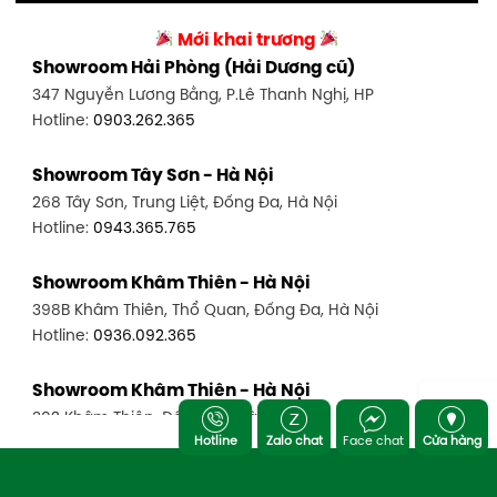
Mới khai trương
Showroom Hải Phòng (Hải Dương cũ)
347 Nguyễn Lương Bằng, P.Lê Thanh Nghị, HP
Hotline:
0903.262.365
Showroom Tây Sơn - Hà Nội
268 Tây Sơn, Trung Liệt, Đống Đa, Hà Nội
Hotline:
0943.365.765
Showroom Khâm Thiên - Hà Nội
398B Khâm Thiên, Thổ Quan, Đống Đa, Hà Nội
Hotline:
0936.092.365
Showroom Khâm Thiên - Hà Nội
302 Khâm Thiên, Đống Đa, Hà Nội
Hotline
Zalo chat
Face chat
Cửa hàng
Hotline:
0943.980.890