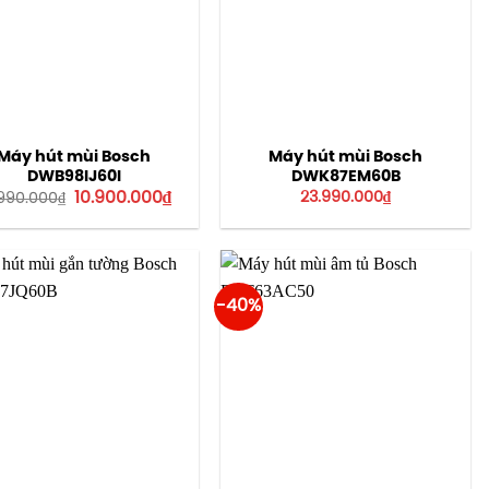
Máy hút mùi Bosch
Máy hút mùi Bosch
DWB98IJ60I
DWK87EM60B
Giá
Giá
10.900.000
₫
23.990.000
₫
.990.000
₫
gốc
hiện
là:
tại
14.990.000₫.
là:
10.900.000₫.
-40%