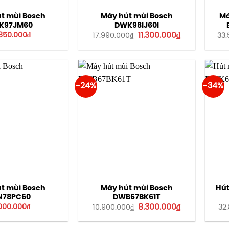
t mùi Bosch
Máy hút mùi Bosch
Má
K97JM60
DWK98IJ60I
Giá
Giá
850.000
₫
11.300.000
₫
17.990.000
₫
33.
gốc
hiện
là:
tại
17.990.000₫.
là:
11.300.000₫.
-24%
-34%
t mùi Bosch
Máy hút mùi Bosch
Hút
N78PC60
DWB67BK61T
Giá
Giá
.000.000
₫
8.300.000
₫
10.900.000
₫
32
gốc
hiện
là:
tại
10.900.000₫.
là: