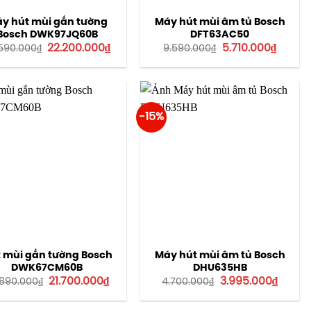
y hút mùi gắn tường
Máy hút mùi âm tủ Bosch
Bosch DWK97JQ60B
DFT63AC50
Giá
Giá
Giá
Giá
22.200.000
₫
5.710.000
₫
590.000
₫
9.590.000
₫
gốc
hiện
gốc
hiện
là:
tại
là:
tại
33.590.000₫.
là:
9.590.000₫.
là:
22.200.000₫.
5.710.0
-15%
 mùi gắn tường Bosch
Máy hút mùi âm tủ Bosch
DWK67CM60B
DHU635HB
Giá
Giá
Giá
Giá
21.700.000
₫
3.995.000
₫
.890.000
₫
4.700.000
₫
gốc
hiện
gốc
hiện
là:
tại
là:
tại
32.890.000₫.
là:
4.700.000₫.
là: