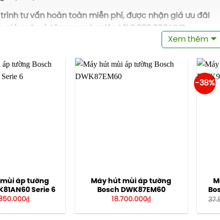
rình tư vấn hoàn toàn miễn phí, được nhận giá ưu đãi
 giá web và tặng voucher lên tới 5.000.000 VND.
Xem thêm
i sẽ liên hệ lại với bạn trong vòng 15 phút sau khi nhận
u cầu!
-38%
 mùi áp tường
Máy hút mùi áp tường
M
81AN60 Serie 6
Bosch DWK87EM60
Bo
850.000
₫
18.700.000
₫
37.