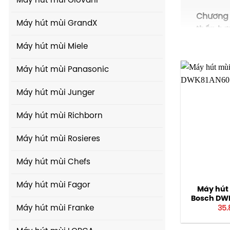
Máy hút mùi Giovani
Chương t
Máy hút mùi GrandX
thấp hơn
Máy hút mùi Miele
Chúng tô
được yê
Máy hút mùi Panasonic
Máy hút mùi Junger
Máy hút mùi Richborn
Máy hút mùi Rosieres
Máy hút mùi Chefs
Máy hút mùi Fagor
Máy hút
Bosch DWK
35.
Máy hút mùi Franke