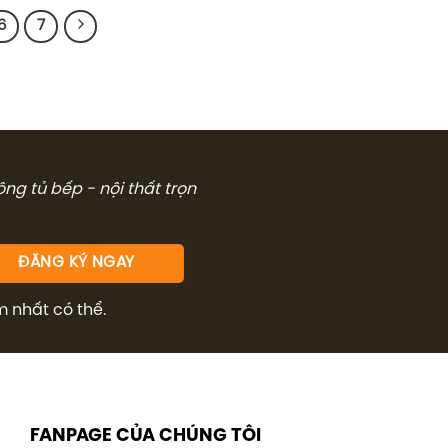
21.700.000₫.
3.995.
6
7
công tủ bếp - nội thất trọn
m nhất có thể.
FANPAGE CỦA CHÚNG TÔI