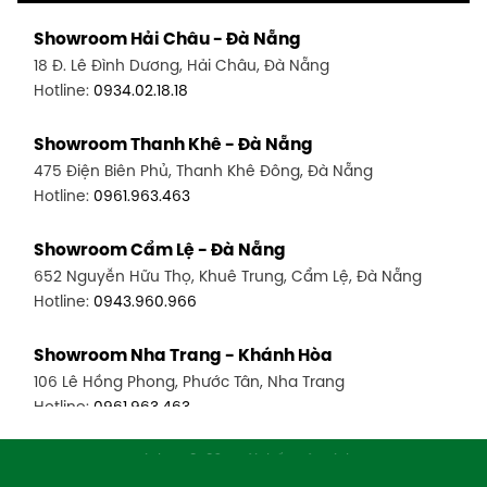
Showroom Hải Châu - Đà Nẵng
18 Đ. Lê Đình Dương, Hải Châu, Đà Nẵng
Hotline:
0934.02.18.18
Showroom Thanh Khê - Đà Nẵng
475 Điện Biên Phủ, Thanh Khê Đông, Đà Nẵng
Hotline:
0961.963.463
Showroom Cẩm Lệ - Đà Nẵng
652 Nguyễn Hữu Thọ, Khuê Trung, Cẩm Lệ, Đà Nẵng
Hotline:
0943.960.966
Showroom Nha Trang - Khánh Hòa
106 Lê Hồng Phong, Phước Tân, Nha Trang
Hotline:
0961.963.463
Showroom Vinh - Nghệ An
Copyright © 2026 - Nội thất Mộc Tinh Hoa
Website đang chạy thử nghiệm chờ đăng ký với Bộ công thương