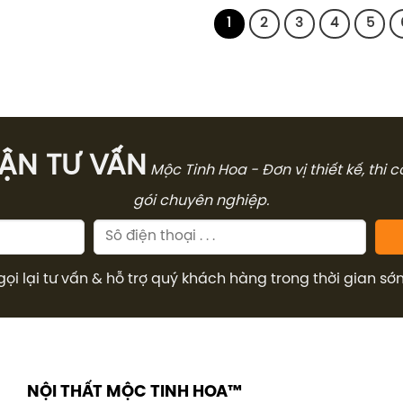
8.300.000₫.
1
2
3
4
5
̣N TƯ VẤN
Mộc Tinh Hoa - Đơn vị thiết kế, thi 
gói chuyên nghiệp.
gọi lại tư vấn & hỗ trợ quý khách hàng trong thời gian sớ
NỘI THẤT MỘC TINH HOA™