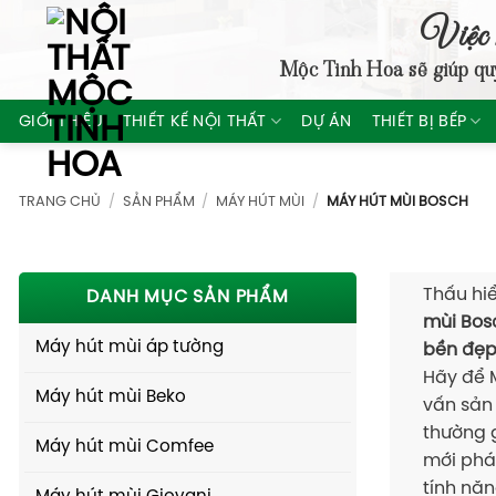
Skip
Việc 
to
Mộc Tinh Hoa
sẽ giúp qu
content
GIỚI THIỆU
THIẾT KẾ NỘI THẤT
DỰ ÁN
THIẾT BỊ BẾP
TRANG CHỦ
/
SẢN PHẨM
/
MÁY HÚT MÙI
/
MÁY HÚT MÙI BOSCH
Thấu hi
DANH MỤC SẢN PHẨM
mùi Bos
Máy hút mùi áp tường
bền đẹ
Hãy để
Máy hút mùi Beko
vấn sản 
thường 
Máy hút mùi Comfee
mới phát
tính năn