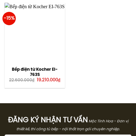
17.500.000₫.
là:
17.500.000₫.
là:
14.880.000₫.
14.8
-15%
Bếp điện từ Kocher EI-
763S
Giá
Giá
19.210.000
₫
22.600.000
₫
gốc
hiện
là:
tại
22.600.000₫.
là:
19.210.000₫.
ĐĂNG KÝ NHẬN TƯ VẤN
Mộc Tinh Hoa - Đơn vị
thiết kế, thi công tủ bếp - nội thất trọn gói chuyên nghiệp.