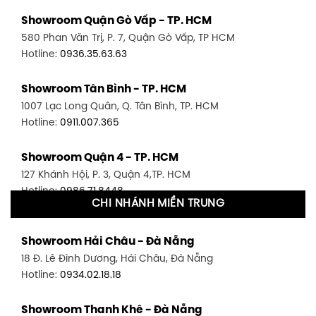
Showroom Quận Gò Vấp - TP. HCM
580 Phan Văn Trị, P. 7, Quận Gò Vấp, TP HCM
Hotline:
0936.35.63.63
Showroom Tân Bình - TP. HCM
1007 Lạc Long Quân, Q. Tân Bình, TP. HCM
Hotline:
0911.007.365
Showroom Quận 4 - TP. HCM
127 Khánh Hội, P. 3, Quận 4,TP. HCM
Hotline:
0986.71.8448
CHI NHÁNH MIỀN TRUNG
Showroom Quận 11 - TP. HCM
Showroom Hải Châu - Đà Nẵng
1411 Đường 3/2, P. 16, Quận 11, TP. HCM
18 Đ. Lê Đình Dương, Hải Châu, Đà Nẵng
Hotline:
0906.256.759
Hotline:
0934.02.18.18
Showroom Quận 7 - TP. HCM
Showroom Thanh Khê - Đà Nẵng
1448 Huỳnh Tấn Phát, Phú Thuận, Quận 7, TP HCM