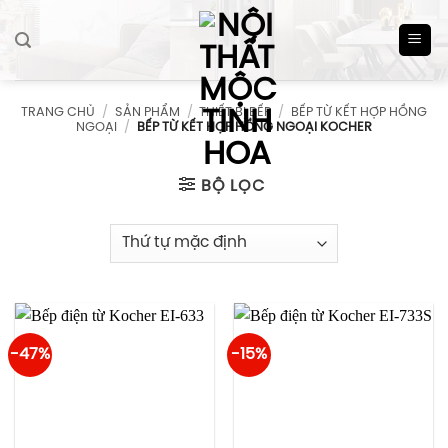
Skip
to
content
TRANG CHỦ
/
SẢN PHẨM
/
THIẾT BỊ BẾP
/
BẾP TỪ KẾT HỢP HỒNG
NGOẠI
/
BẾP TỪ KẾT HỢP HỒNG NGOẠI KOCHER
BỘ LỌC
-47%
-15%