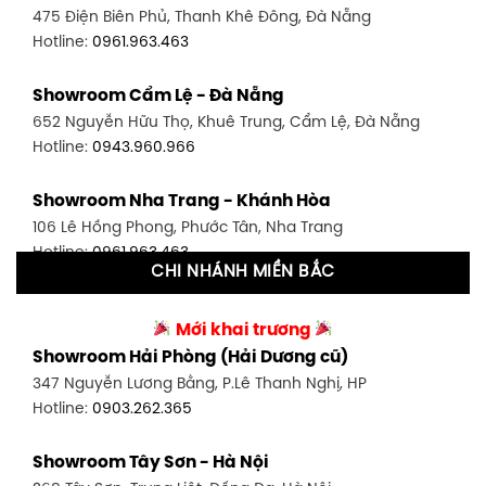
475 Điện Biên Phủ, Thanh Khê Đông, Đà Nẵng
Hotline:
0946.480.580
Hotline:
0961.963.463
Showroom Bình Thạnh - TP. HCM
Showroom Cẩm Lệ - Đà Nẵng
348 Đ. Bạch Đằng, P. 14, Bình Thạnh, TP HCM
652 Nguyễn Hữu Thọ, Khuê Trung, Cẩm Lệ, Đà Nẵng
Hotline:
0902.716.230
Hotline:
0943.960.966
Showroom Tân Bình 1 - TP. HCM
Showroom Nha Trang - Khánh Hòa
591 Hoàng Văn Thụ, P. 4, Tân Bình, TP HCM
106 Lê Hồng Phong, Phước Tân, Nha Trang
Hotline:
0906.256.759
Hotline:
0961.963.463
CHI NHÁNH MIỀN BẮC
Showroom Tân Bình 2 - TP. HCM
Showroom Vinh - Nghệ An
90 Đ. Cộng Hòa, P. 4, Tân Bình, TP HCM
Mới khai trương
27-29 Nguyễn Sỹ Sách, Hưng Bình, TP Vinh, Nghệ An
Hotline:
0986.71.8448
Showroom Hải Phòng (Hải Dương cũ)
Hotline:
0943.960.966
347 Nguyễn Lương Bằng, P.Lê Thanh Nghị, HP
Showroom Thuận An - Bình Dương
Hotline:
0903.262.365
Showroom Buôn Ma Thuột
66 đường DT743, An Phú, Thuận An, Bình Dương
119 Lê Thánh Tông, Tân Lợi, Buôn Ma Thuột
Hotline:
0902.716.230
Showroom Tây Sơn - Hà Nội
Hotline:
0934.02.18.18