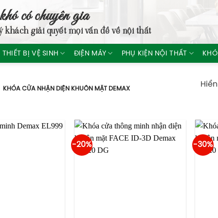
khó có chuyên gia
ý khách giải quyết mọi vấn đề về nội thất
THIẾT BỊ VỆ SINH
ĐIỆN MÁY
PHỤ KIỆN NỘI THẤT
KHÓ
Hiển
KHÓA CỬA NHẬN DIỆN KHUÔN MẶT DEMAX
-20%
-30%