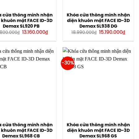
 cửa thông minh nhận
Khóa cửa thông minh nhận
 khuôn mặt FACE ID-3D
diện khuôn mặt FACE ID-3D
Demax SL920 PB
Demax SL938 DG
Giá
Giá
Giá
Giá
13.160.000
₫
15.190.000
₫
.800.000
₫
18.990.000
₫
gốc
hiện
gốc
hiện
là:
tại
là:
tại
18.800.000₫.
là:
18.990.000₫.
là:
13.160.000₫.
15.190
-30%
 cửa thông minh nhận
Khóa cửa thông minh nhận
 khuôn mặt FACE ID-3D
diện khuôn mặt FACE ID-3D
Demax SL968 CB
Demax SL968 GS