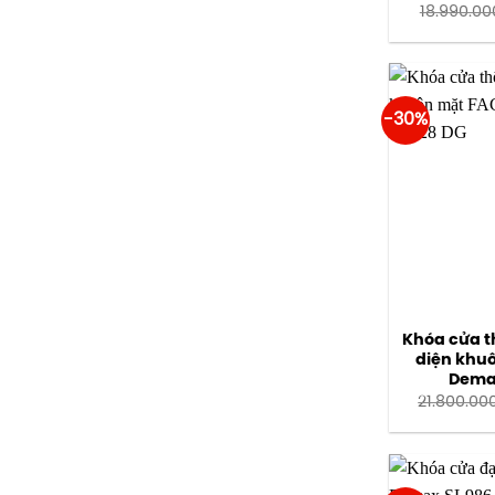
18.990.00
-30%
Khóa cửa 
diện khu
Dema
21.800.00