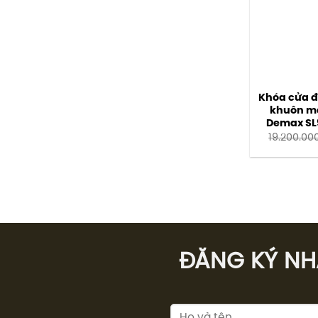
Khóa cửa đ
khuôn mặ
Demax SL9
19.200.00
ĐĂNG KÝ NHÂ