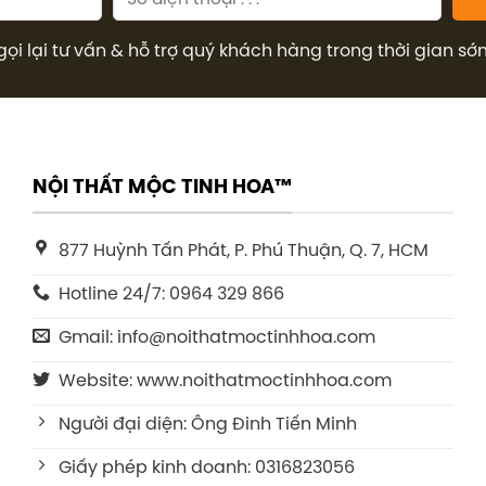
gọi lại tư vấn & hỗ trợ quý khách hàng trong thời gian sớ
NỘI THẤT MỘC TINH HOA™
877 Huỳnh Tấn Phát, P. Phú Thuận, Q. 7, HCM
Hotline 24/7: 0964 329 866
Gmail: info@noithatmoctinhhoa.com
Website: www.noithatmoctinhhoa.com
Người đại diện: Ông Đinh Tiến Minh
Giấy phép kinh doanh: 0316823056