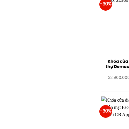
-30%
Khóa cửa 
thự Demax
32.900.00
-30%