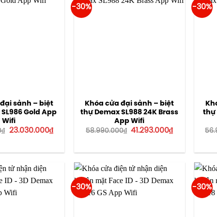
-30%
-30%
đại sảnh – biệt
Khóa cửa đại sảnh – biệt
Khó
 SL986 Gold App
thự Demax SL988 24K Brass
thự
Wifi
App Wifi
Giá
Giá
Giá
Giá
23.030.000
₫
41.293.000
₫
0
₫
58.990.000
₫
56.
gốc
hiện
gốc
hiện
là:
tại
là:
tại
32.900.000₫.
là:
58.990.000₫.
là:
23.030.000₫.
41.293.000₫.
-30%
-30%