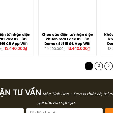
iện tử nhận diện
Khóa cửa điện tử nhận diện
Khóa
t Face ID – 3D
khuôn mặt Face ID – 3D
kh
16 CB App Wifi
Demax SL916 GS App Wifi
De
Giá
Giá
Giá
Giá
13.440.000
₫
13.440.000
₫
0
₫
19.200.000
₫
18
gốc
hiện
gốc
hiện
là:
tại
là:
tại
19.200.000₫.
là:
19.200.000₫.
là:
13.440.000₫.
13.440.000₫.
1
2
̣N TƯ VẤN
Mộc Tinh Hoa - Đơn vị thiết kế, thi 
gói chuyên nghiệp.