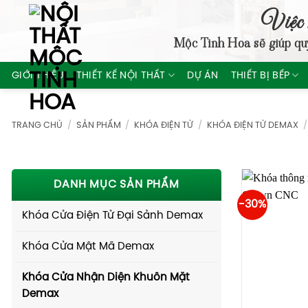
Skip
Việc 
to
Mộc Tinh Hoa
sẽ giúp qu
content
GIỚI THIỆU
THIẾT KẾ NỘI THẤT
DỰ ÁN
THIẾT BỊ BẾP
TRANG CHỦ
/
SẢN PHẨM
/
KHÓA ĐIỆN TỬ
/
KHÓA ĐIỆN TỬ DEMAX
/
DANH MỤC SẢN PHẨM
-30%
Khóa Cửa Điện Tử Đại Sảnh Demax
Khóa Cửa Mật Mã Demax
Khóa Cửa Nhận Diện Khuôn Mặt
Demax