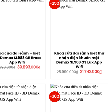
-25%
a cửa đại sảnh – biệt
Khóa cửa đại sảnh biệt thự
 Demax SL988 GB Brass
nhận diện khuôn mặt
App Wifi
Demax SL908 GS Lux App
Giá
Giá
Wifi
39.893.000
₫
990.000
₫
gốc
hiện
Giá
Giá
21.742.500
₫
28.990.000
₫
là:
tại
gốc
hiện
56.990.000₫.
là:
là:
tại
39.893.000₫.
28.990.000₫.
là:
21.742
-30%