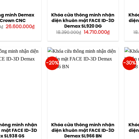
ng minh Demax
Khóa cửa thông minh nhận
Khóa
 Crown CNC
diện khuôn mặt FACE ID-3D
diện
Giá
Giá
Demax SL920 DG
26.600.000
₫
0
₫
gốc
hiện
Giá
Giá
14.710.000
₫
18.390.000
₫
18
là:
tại
gốc
hiện
38.000.000₫.
là:
là:
tại
26.600.000₫.
18.390.000₫.
là:
14.710.000₫.
-20%
-30%
thông minh nhận
Khóa cửa thông minh nhận
Khóa
 mặt FACE ID-3D
diện khuôn mặt FACE ID-3D
diện
x SL938 GS
Demax SL966 BN