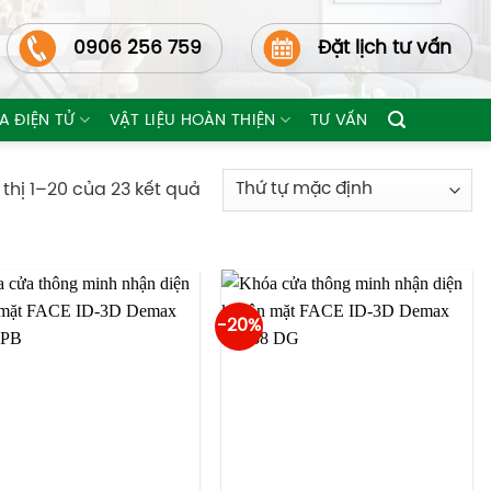
0906 256 759
Đặt lịch tư vấn
A ĐIỆN TỬ
VẬT LIỆU HOÀN THIỆN
TƯ VẤN
 thị 1–20 của 23 kết quả
-20%