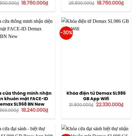
Giá
Giá
Giá
Giá
18.760.000
₫
18.760.000
₫
.800.000
₫
26.800.000
₫
gốc
hiện
gốc
hiện
là:
tại
là:
tại
26.800.000₫.
là:
26.800.000₫.
là:
18.760.000₫.
18.760
-30%
 cửa thông minh nhận
Khóa điện tử Demax SL986
ện khuôn mặt FACE-ID
GB App Wifi
Giá
Giá
emax SL968 BN New
22.330.000
₫
31.900.000
₫
gốc
hiện
Giá
Giá
18.240.000
₫
.800.000
₫
là:
tại
gốc
hiện
31.900.000₫.
là:
là:
tại
22.330
22.800.000₫.
là:
18.240.000₫.