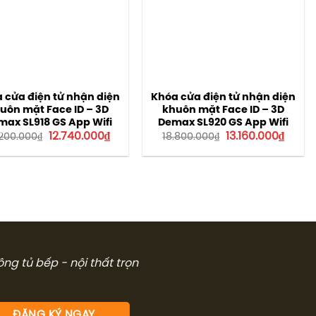
 cửa điện tử nhận diện
Khóa cửa điện tử nhận diện
uôn mặt Face ID – 3D
khuôn mặt Face ID – 3D
max SL918 GS App Wifi
Demax SL920 GS App Wifi
Giá
Giá
Giá
Giá
12.740.000
₫
13.160.000
₫
.200.000
₫
18.800.000
₫
gốc
hiện
gốc
hiện
là:
tại
là:
tại
18.200.000₫.
là:
18.800.000₫.
là:
12.740.000₫.
13.160.
công tủ bếp - nội thất trọn