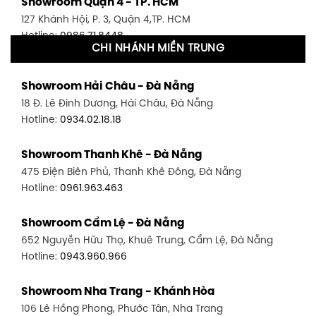
Showroom Quận 4 - TP. HCM
127 Khánh Hội, P. 3, Quận 4,TP. HCM
Hotline:
0986.71.8448
CHI NHÁNH MIỀN TRUNG
Showroom Quận 11 - TP. HCM
Showroom Hải Châu - Đà Nẵng
1411 Đường 3/2, P. 16, Quận 11, TP. HCM
18 Đ. Lê Đình Dương, Hải Châu, Đà Nẵng
Hotline:
0906.256.759
Hotline:
0934.02.18.18
Showroom Quận 7 - TP. HCM
Showroom Thanh Khê - Đà Nẵng
1448 Huỳnh Tấn Phát, Phú Thuận, Quận 7, TP HCM
475 Điện Biên Phủ, Thanh Khê Đông, Đà Nẵng
Hotline:
0946.480.580
Hotline:
0961.963.463
Showroom Bình Thạnh - TP. HCM
Showroom Cẩm Lệ - Đà Nẵng
348 Đ. Bạch Đằng, P. 14, Bình Thạnh, TP HCM
652 Nguyễn Hữu Thọ, Khuê Trung, Cẩm Lệ, Đà Nẵng
Hotline:
0902.716.230
Hotline:
0943.960.966
Showroom Tân Bình 1 - TP. HCM
Showroom Nha Trang - Khánh Hòa
591 Hoàng Văn Thụ, P. 4, Tân Bình, TP HCM
106 Lê Hồng Phong, Phước Tân, Nha Trang
Hotline:
0906.256.759