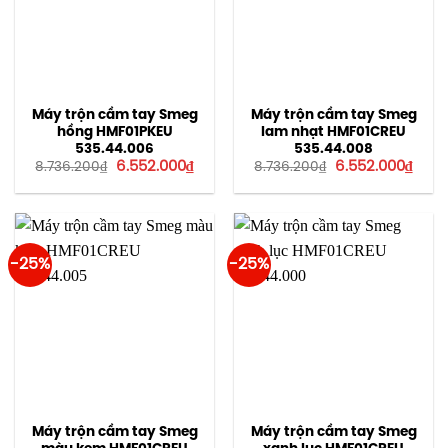
Máy trộn cầm tay Smeg
Máy trộn cầm tay Smeg
hồng HMF01PKEU
lam nhạt HMF01CREU
535.44.006
535.44.008
Giá
Giá
Giá
Giá
6.552.000
₫
6.552.000
₫
8.736.200
₫
8.736.200
₫
gốc
hiện
gốc
hiện
là:
tại
là:
tại
8.736.200₫.
là:
8.736.200₫.
là:
6.552.000₫.
6.552
-25%
-25%
Máy trộn cầm tay Smeg
Máy trộn cầm tay Smeg