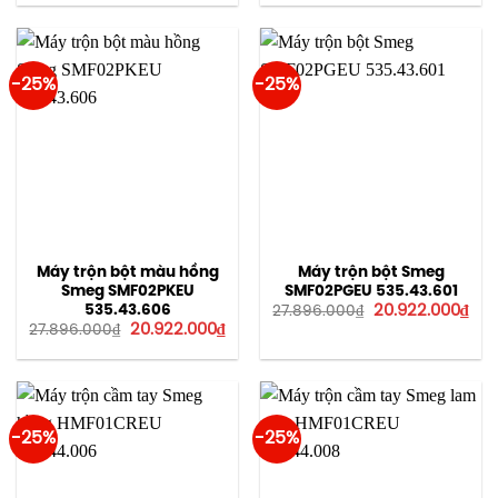
là:
tại
12.400.000₫.
là:
8.84
-25%
-25%
Máy trộn bột màu hồng
Máy trộn bột Smeg
Smeg SMF02PKEU
SMF02PGEU 535.43.601
Giá
Giá
535.43.606
20.922.000
₫
27.896.000
₫
gốc
hiệ
Giá
Giá
20.922.000
₫
27.896.000
₫
là:
tại
gốc
hiện
27.896.000₫.
là:
là:
tại
20.
27.896.000₫.
là:
20.922.000₫.
-25%
-25%