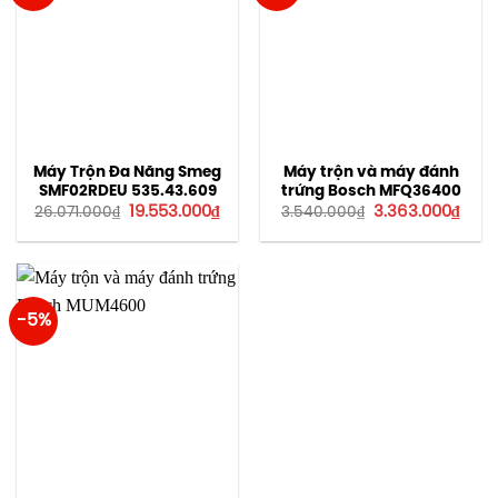
Máy Trộn Đa Năng Smeg
Máy trộn và máy đánh
SMF02RDEU 535.43.609
trứng Bosch MFQ36400
Giá
Giá
Giá
Giá
19.553.000
₫
3.363.000
₫
26.071.000
₫
3.540.000
₫
gốc
hiện
gốc
hiện
là:
tại
là:
tại
26.071.000₫.
là:
3.540.000₫.
là:
19.553.000₫.
3.363
-5%