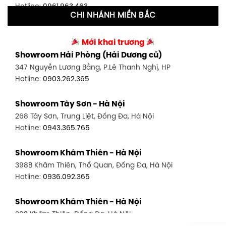
Hotline:
0961.963.463
CHI NHÁNH MIỀN BẮC
Showroom Tân Bình 2 - TP. HCM
Showroom Vinh - Nghệ An
90 Đ. Cộng Hòa, P. 4, Tân Bình, TP HCM
Mới khai trương
27-29 Nguyễn Sỹ Sách, Hưng Bình, TP Vinh, Nghệ An
Hotline:
0986.71.8448
Showroom Hải Phòng (Hải Dương cũ)
Hotline:
0943.960.966
347 Nguyễn Lương Bằng, P.Lê Thanh Nghị, HP
Showroom Thuận An - Bình Dương
Hotline:
0903.262.365
Showroom Buôn Ma Thuột
66 đường DT743, An Phú, Thuận An, Bình Dương
119 Lê Thánh Tông, Tân Lợi, Buôn Ma Thuột
Hotline:
0902.716.230
Showroom Tây Sơn - Hà Nội
Hotline:
0934.02.18.18
268 Tây Sơn, Trung Liệt, Đống Đa, Hà Nội
Showroom Biên Hòa - Đồng Nai
Hotline:
0943.365.765
452 Nguyễn Ái Quốc, Tân Tiến, TP. Biên Hòa, Đồng Nai
Hotline:
0946.480.580
Showroom Khâm Thiên - Hà Nội
398B Khâm Thiên, Thổ Quan, Đống Đa, Hà Nội
Hotline:
0936.092.365
Showroom Khâm Thiên - Hà Nội
302 Khâm Thiên, Đống Đa, Hà Nội
Hotline:
0943.980.890