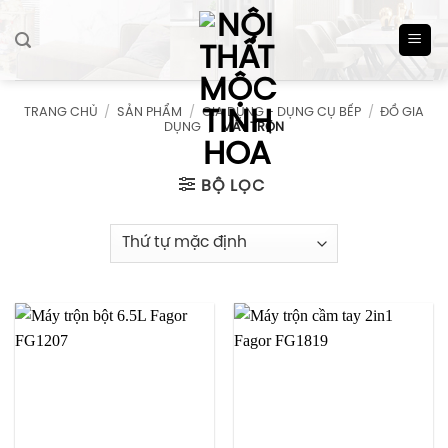
Skip
to
content
TRANG CHỦ
/
SẢN PHẨM
/
GIA DỤNG - DỤNG CỤ BẾP
/
ĐỒ GIA
DỤNG
/
MÁY TRỘN
BỘ LỌC