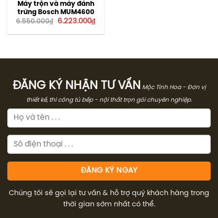
Máy trộn và máy đánh
trứng Bosch MUM4600
Giá
Giá
6.223.000
₫
6.550.000
₫
gốc
hiện
là:
tại
6.550.000₫.
là:
6.223.000₫.
ĐĂNG KÝ NHẬN TƯ VẤN
Mộc Tinh Hoa - Đơn vị
thiết kế, thi công tủ bếp - nội thất trọn gói chuyên nghiệp.
Chúng tôi sẽ gọi lại tư vấn & hỗ trợ quý khách hàng trong
thời gian sớm nhất có thể.