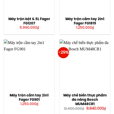
Máy trộn bột 6.5L Fagor
Máy trộn cầm tay 2in1
FG1207
Fagor FG1819
5.990.000
₫
1.250.000
₫
-29%
Máy trộn cầm tay 2in1
Máy chế biến thực phẩm
Fagor FG901
đa năng Bosch
MUM48CR1
1.250.000
₫
Giá
Giá
8.840.000
₫
12.400.000
₫
gốc
hiện