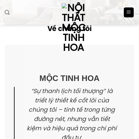
Skip
to
content
Về chúng tôi
MỘC TINH HOA
“Sự thanh lịch tối thượng”
là
triết lý thiết kế cốt lõi của
chúng tôi – tinh tế trong từng
đường nét, nhưng vẫn tiết
kiệm và hiệu quả trong chi phí
đầu tư.