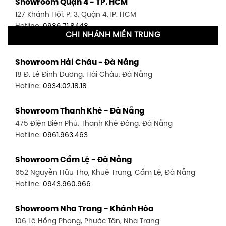
Showroom Quận 4 - TP. HCM
127 Khánh Hội, P. 3, Quận 4,TP. HCM
Hotline:
0986.71.8448
CHI NHÁNH MIỀN TRUNG
Showroom Quận 11 - TP. HCM
Showroom Hải Châu - Đà Nẵng
1411 Đường 3/2, P. 16, Quận 11, TP. HCM
18 Đ. Lê Đình Dương, Hải Châu, Đà Nẵng
Hotline:
0906.256.759
Hotline:
0934.02.18.18
Showroom Quận 7 - TP. HCM
Showroom Thanh Khê - Đà Nẵng
1448 Huỳnh Tấn Phát, Phú Thuận, Quận 7, TP HCM
475 Điện Biên Phủ, Thanh Khê Đông, Đà Nẵng
Hotline:
0946.480.580
Hotline:
0961.963.463
Showroom Bình Thạnh - TP. HCM
Showroom Cẩm Lệ - Đà Nẵng
348 Đ. Bạch Đằng, P. 14, Bình Thạnh, TP HCM
652 Nguyễn Hữu Thọ, Khuê Trung, Cẩm Lệ, Đà Nẵng
Hotline:
0902.716.230
Hotline:
0943.960.966
Showroom Tân Bình 1 - TP. HCM
Showroom Nha Trang - Khánh Hòa
591 Hoàng Văn Thụ, P. 4, Tân Bình, TP HCM
106 Lê Hồng Phong, Phước Tân, Nha Trang
Hotline:
0906.256.759