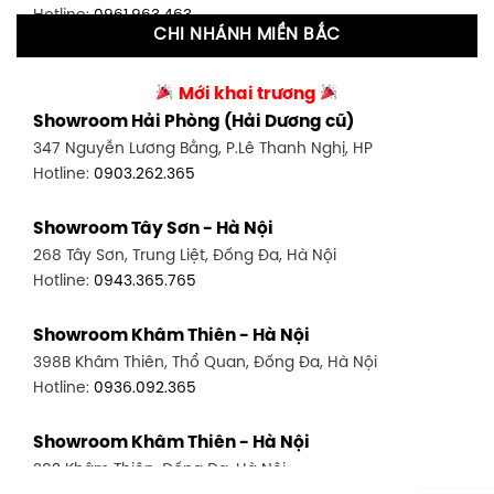
Hotline:
0961.963.463
CHI NHÁNH MIỀN BẮC
Showroom Tân Bình 2 - TP. HCM
Showroom Vinh - Nghệ An
90 Đ. Cộng Hòa, P. 4, Tân Bình, TP HCM
Mới khai trương
27-29 Nguyễn Sỹ Sách, Hưng Bình, TP Vinh, Nghệ An
Hotline:
0986.71.8448
Showroom Hải Phòng (Hải Dương cũ)
Hotline:
0943.960.966
347 Nguyễn Lương Bằng, P.Lê Thanh Nghị, HP
Showroom Thuận An - Bình Dương
Hotline:
0903.262.365
Showroom Buôn Ma Thuột
66 đường DT743, An Phú, Thuận An, Bình Dương
119 Lê Thánh Tông, Tân Lợi, Buôn Ma Thuột
Hotline:
0902.716.230
Showroom Tây Sơn - Hà Nội
Hotline:
0934.02.18.18
268 Tây Sơn, Trung Liệt, Đống Đa, Hà Nội
Showroom Biên Hòa - Đồng Nai
Hotline:
0943.365.765
452 Nguyễn Ái Quốc, Tân Tiến, TP. Biên Hòa, Đồng Nai
Hotline:
0946.480.580
Showroom Khâm Thiên - Hà Nội
398B Khâm Thiên, Thổ Quan, Đống Đa, Hà Nội
Hotline:
0936.092.365
Showroom Khâm Thiên - Hà Nội
302 Khâm Thiên, Đống Đa, Hà Nội