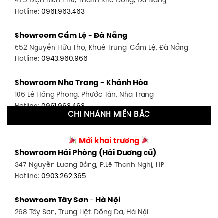
475 Điện Biên Phủ, Thanh Khê Đông, Đà Nẵng
Hotline:
0946.480.580
Hotline:
0961.963.463
Showroom Bình Thạnh - TP. HCM
Showroom Cẩm Lệ - Đà Nẵng
348 Đ. Bạch Đằng, P. 14, Bình Thạnh, TP HCM
652 Nguyễn Hữu Thọ, Khuê Trung, Cẩm Lệ, Đà Nẵng
Hotline:
0902.716.230
Hotline:
0943.960.966
Showroom Tân Bình 1 - TP. HCM
Showroom Nha Trang - Khánh Hòa
591 Hoàng Văn Thụ, P. 4, Tân Bình, TP HCM
106 Lê Hồng Phong, Phước Tân, Nha Trang
Hotline:
0906.256.759
Hotline:
0961.963.463
CHI NHÁNH MIỀN BẮC
Showroom Tân Bình 2 - TP. HCM
Showroom Vinh - Nghệ An
90 Đ. Cộng Hòa, P. 4, Tân Bình, TP HCM
Mới khai trương
27-29 Nguyễn Sỹ Sách, Hưng Bình, TP Vinh, Nghệ An
Hotline:
0986.71.8448
Showroom Hải Phòng (Hải Dương cũ)
Hotline:
0943.960.966
347 Nguyễn Lương Bằng, P.Lê Thanh Nghị, HP
Showroom Thuận An - Bình Dương
Hotline:
0903.262.365
Showroom Buôn Ma Thuột
66 đường DT743, An Phú, Thuận An, Bình Dương
119 Lê Thánh Tông, Tân Lợi, Buôn Ma Thuột
Hotline:
0902.716.230
Showroom Tây Sơn - Hà Nội
Hotline:
0934.02.18.18
268 Tây Sơn, Trung Liệt, Đống Đa, Hà Nội
Showroom Biên Hòa - Đồng Nai