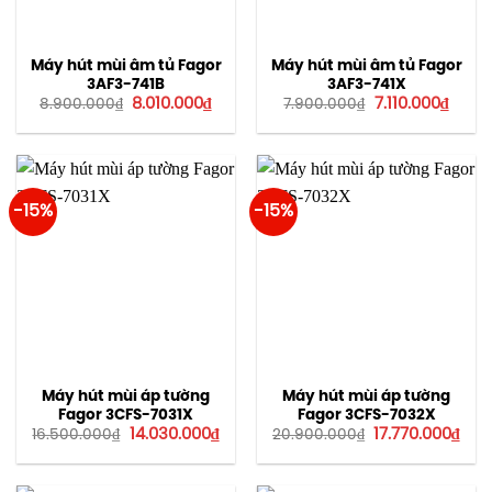
Máy hút mùi âm tủ Fagor
Máy hút mùi âm tủ Fagor
3AF3-741B
3AF3-741X
Giá
Giá
Giá
Giá
8.010.000
₫
7.110.000
₫
8.900.000
₫
7.900.000
₫
gốc
hiện
gốc
hiện
là:
tại
là:
tại
8.900.000₫.
là:
7.900.000₫.
là:
8.010.000₫.
7.110.
-15%
-15%
Máy hút mùi áp tường
Máy hút mùi áp tường
Fagor 3CFS-7031X
Fagor 3CFS-7032X
Giá
Giá
Giá
Giá
14.030.000
₫
17.770.000
₫
16.500.000
₫
20.900.000
₫
gốc
hiện
gốc
hiện
là:
tại
là:
tại
16.500.000₫.
là:
20.900.000₫.
là:
14.030.000₫.
17.7