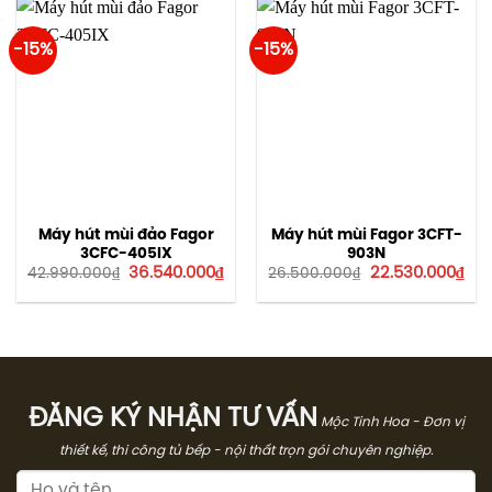
-15%
-15%
Máy hút mùi đảo Fagor
Máy hút mùi Fagor 3CFT-
3CFC-405IX
903N
Giá
Giá
Giá
Giá
36.540.000
₫
22.530.000
₫
42.990.000
₫
26.500.000
₫
gốc
hiện
gốc
hiệ
là:
tại
là:
tại
42.990.000₫.
là:
26.500.000₫.
là:
36.540.000₫.
22.
ĐĂNG KÝ NHẬN TƯ VẤN
Mộc Tinh Hoa - Đơn vị
thiết kế, thi công tủ bếp - nội thất trọn gói chuyên nghiệp.