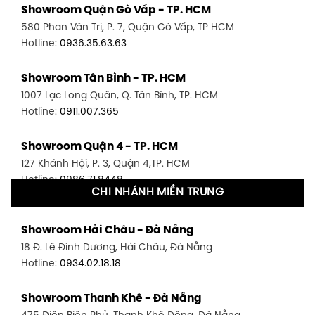
Showroom Quận Gò Vấp - TP. HCM
580 Phan Văn Trị, P. 7, Quận Gò Vấp, TP HCM
Hotline:
0936.35.63.63
Showroom Tân Bình - TP. HCM
1007 Lạc Long Quân, Q. Tân Bình, TP. HCM
Hotline:
0911.007.365
Showroom Quận 4 - TP. HCM
127 Khánh Hội, P. 3, Quận 4,TP. HCM
Hotline:
0986.71.8448
CHI NHÁNH MIỀN TRUNG
Showroom Quận 11 - TP. HCM
Showroom Hải Châu - Đà Nẵng
1411 Đường 3/2, P. 16, Quận 11, TP. HCM
18 Đ. Lê Đình Dương, Hải Châu, Đà Nẵng
Hotline:
0906.256.759
Hotline:
0934.02.18.18
Showroom Quận 7 - TP. HCM
Showroom Thanh Khê - Đà Nẵng
1448 Huỳnh Tấn Phát, Phú Thuận, Quận 7, TP HCM