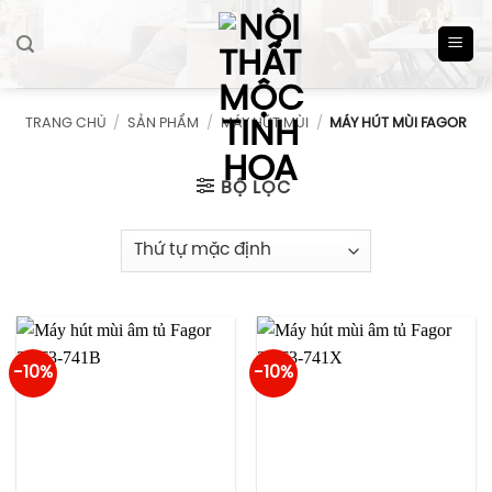
Skip
to
content
TRANG CHỦ
/
SẢN PHẨM
/
MÁY HÚT MÙI
/
MÁY HÚT MÙI FAGOR
BỘ LỌC
-10%
-10%