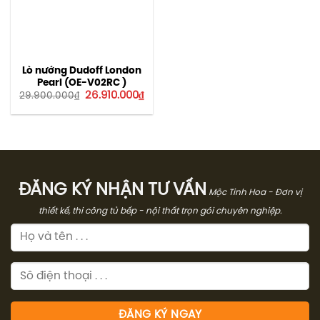
Lò nướng Dudoff London
Pearl (OE-V02RC )
Giá
Giá
26.910.000
₫
29.900.000
₫
gốc
hiện
là:
tại
29.900.000₫.
là:
26.910.000₫.
ĐĂNG KÝ NHẬN TƯ VẤN
Mộc Tinh Hoa - Đơn vị
thiết kế, thi công tủ bếp - nội thất trọn gói chuyên nghiệp.