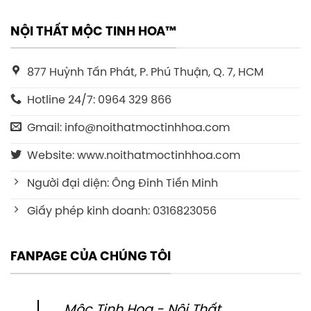
NỘI THẤT MỘC TINH HOA™
877 Huỳnh Tấn Phát, P. Phú Thuận, Q. 7, HCM
Hotline 24/7: 0964 329 866
Gmail: info@noithatmoctinhhoa.com
Website: www.noithatmoctinhhoa.com
Người đại diện: Ông Đinh Tiến Minh
Giấy phép kinh doanh: 0316823056
FANPAGE CỦA CHÚNG TÔI
Mộc Tinh Hoa - Nội Thất