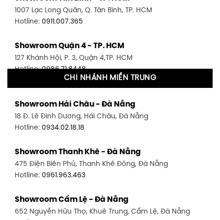
1007 Lạc Long Quân, Q. Tân Bình, TP. HCM
Hotline:
0911.007.365
Showroom Quận 4 - TP. HCM
127 Khánh Hội, P. 3, Quận 4,TP. HCM
Hotline:
0986.71.8448
CHI NHÁNH MIỀN TRUNG
Showroom Quận 11 - TP. HCM
Showroom Hải Châu - Đà Nẵng
1411 Đường 3/2, P. 16, Quận 11, TP. HCM
18 Đ. Lê Đình Dương, Hải Châu, Đà Nẵng
Hotline:
0906.256.759
Hotline:
0934.02.18.18
Showroom Quận 7 - TP. HCM
Showroom Thanh Khê - Đà Nẵng
1448 Huỳnh Tấn Phát, Phú Thuận, Quận 7, TP HCM
475 Điện Biên Phủ, Thanh Khê Đông, Đà Nẵng
Hotline:
0946.480.580
Hotline:
0961.963.463
Showroom Bình Thạnh - TP. HCM
Showroom Cẩm Lệ - Đà Nẵng
348 Đ. Bạch Đằng, P. 14, Bình Thạnh, TP HCM
652 Nguyễn Hữu Thọ, Khuê Trung, Cẩm Lệ, Đà Nẵng
Hotline:
0902.716.230