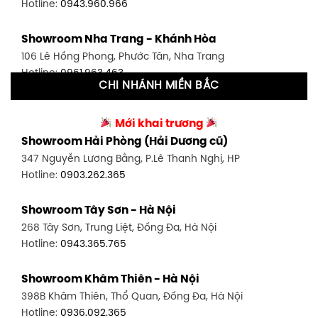
Hotline:
0943.960.966
Showroom Tân Bình 1 - TP. HCM
Showroom Nha Trang - Khánh Hòa
591 Hoàng Văn Thụ, P. 4, Tân Bình, TP HCM
106 Lê Hồng Phong, Phước Tân, Nha Trang
Hotline:
0906.256.759
Hotline:
0961.963.463
CHI NHÁNH MIỀN BẮC
Showroom Tân Bình 2 - TP. HCM
Showroom Vinh - Nghệ An
90 Đ. Cộng Hòa, P. 4, Tân Bình, TP HCM
Mới khai trương
27-29 Nguyễn Sỹ Sách, Hưng Bình, TP Vinh, Nghệ An
Hotline:
0986.71.8448
Showroom Hải Phòng (Hải Dương cũ)
Hotline:
0943.960.966
347 Nguyễn Lương Bằng, P.Lê Thanh Nghị, HP
Showroom Thuận An - Bình Dương
Hotline:
0903.262.365
Showroom Buôn Ma Thuột
66 đường DT743, An Phú, Thuận An, Bình Dương
119 Lê Thánh Tông, Tân Lợi, Buôn Ma Thuột
Hotline:
0902.716.230
Showroom Tây Sơn - Hà Nội
Hotline:
0934.02.18.18
268 Tây Sơn, Trung Liệt, Đống Đa, Hà Nội
Showroom Biên Hòa - Đồng Nai
Hotline:
0943.365.765
452 Nguyễn Ái Quốc, Tân Tiến, TP. Biên Hòa, Đồng Nai
Hotline:
0946.480.580
Showroom Khâm Thiên - Hà Nội
398B Khâm Thiên, Thổ Quan, Đống Đa, Hà Nội
Hotline:
0936.092.365