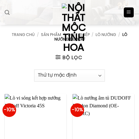
Skip
to
content
TRANG CHỦ
/
SẢN PHẨM
/
THIẾT BỊ BẾP
/
LÒ NƯỚNG
/
LÒ
NƯỚNG DUDOFF
BỘ LỌC
-10%
-10%