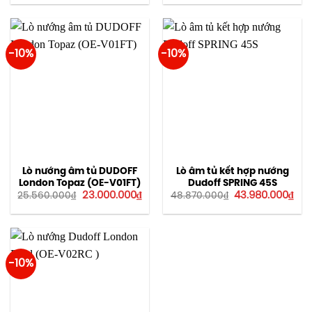
là:
tại
là:
tại
25.560.000₫.
là:
41.900.000₫.
là:
23.000.000₫.
37.7
-10%
-10%
Lò nướng âm tủ DUDOFF
Lò âm tủ kết hợp nướng
London Topaz (OE-V01FT)
Dudoff SPRING 45S
Giá
Giá
Giá
Giá
23.000.000
₫
43.980.000
₫
25.560.000
₫
48.870.000
₫
gốc
hiện
gốc
hiệ
là:
tại
là:
tại
25.560.000₫.
là:
48.870.000₫.
là:
23.000.000₫.
43.
-10%