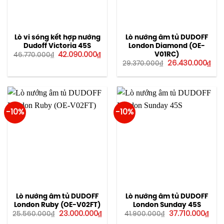
Lò vi sóng kết hợp nướng
Lò nướng âm tủ DUDOFF
Dudoff Victoria 45S
London Diamond (OE-
Giá
Giá
V01RC)
42.090.000
₫
46.770.000
₫
gốc
hiện
Giá
Giá
26.430.000
₫
29.370.000
₫
là:
tại
gốc
hiệ
46.770.000₫.
là:
là:
tại
42.090.000₫.
29.370.000₫.
là:
26.
-10%
-10%
Lò nướng âm tủ DUDOFF
Lò nướng âm tủ DUDOFF
London Ruby (OE-V02FT)
London Sunday 45S
Giá
Giá
Giá
Giá
23.000.000
₫
37.710.000
₫
25.560.000
₫
41.900.000
₫
gốc
hiện
gốc
hiện