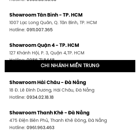
Showroom Tân Bình - TP. HCM
1007 Lạc Long Quân, Q. Tân Bình, TP. HCM
Hotline:
0911.007.365
Showroom Quận 4 - TP. HCM
127 Khánh Hội, P. 3, Quận 4,TP. HCM
Hotline:
0986.71.8448
CHI NHÁNH MIỀN TRUNG
Showroom Quận 11 - TP. HCM
Showroom Hải Châu - Đà Nẵng
1411 Đường 3/2, P. 16, Quận 11, TP. HCM
18 Đ. Lê Đình Dương, Hải Châu, Đà Nẵng
Hotline:
0906.256.759
Hotline:
0934.02.18.18
Showroom Quận 7 - TP. HCM
Showroom Thanh Khê - Đà Nẵng
1448 Huỳnh Tấn Phát, Phú Thuận, Quận 7, TP HCM
475 Điện Biên Phủ, Thanh Khê Đông, Đà Nẵng
Hotline:
0946.480.580
Hotline:
0961.963.463
Showroom Bình Thạnh - TP. HCM