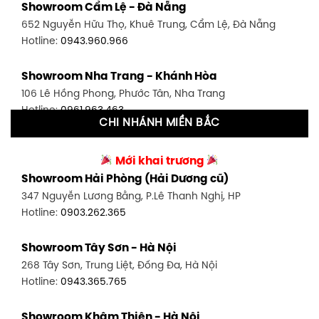
Showroom Cẩm Lệ - Đà Nẵng
348 Đ. Bạch Đằng, P. 14, Bình Thạnh, TP HCM
652 Nguyễn Hữu Thọ, Khuê Trung, Cẩm Lệ, Đà Nẵng
Hotline:
0902.716.230
Hotline:
0943.960.966
Showroom Tân Bình 1 - TP. HCM
Showroom Nha Trang - Khánh Hòa
591 Hoàng Văn Thụ, P. 4, Tân Bình, TP HCM
106 Lê Hồng Phong, Phước Tân, Nha Trang
Hotline:
0906.256.759
Hotline:
0961.963.463
CHI NHÁNH MIỀN BẮC
Showroom Tân Bình 2 - TP. HCM
Showroom Vinh - Nghệ An
90 Đ. Cộng Hòa, P. 4, Tân Bình, TP HCM
Mới khai trương
27-29 Nguyễn Sỹ Sách, Hưng Bình, TP Vinh, Nghệ An
Hotline:
0986.71.8448
Showroom Hải Phòng (Hải Dương cũ)
Hotline:
0943.960.966
347 Nguyễn Lương Bằng, P.Lê Thanh Nghị, HP
Showroom Thuận An - Bình Dương
Hotline:
0903.262.365
Showroom Buôn Ma Thuột
66 đường DT743, An Phú, Thuận An, Bình Dương
119 Lê Thánh Tông, Tân Lợi, Buôn Ma Thuột
Hotline:
0902.716.230
Showroom Tây Sơn - Hà Nội
Hotline:
0934.02.18.18
268 Tây Sơn, Trung Liệt, Đống Đa, Hà Nội
Showroom Biên Hòa - Đồng Nai
Hotline:
0943.365.765
452 Nguyễn Ái Quốc, Tân Tiến, TP. Biên Hòa, Đồng Nai
Hotline:
0946.480.580
Showroom Khâm Thiên - Hà Nội