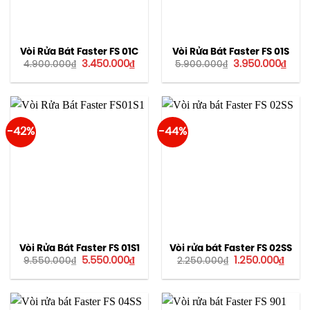
Vòi Rửa Bát Faster FS 01C
Vòi Rửa Bát Faster FS 01S
Giá
Giá
Giá
Giá
3.450.000
₫
3.950.000
₫
4.900.000
₫
5.900.000
₫
gốc
hiện
gốc
hiện
là:
tại
là:
tại
4.900.000₫.
là:
5.900.000₫.
là:
3.450.000₫.
3.95
-42%
-44%
Vòi Rửa Bát Faster FS 01S1
Vòi rửa bát Faster FS 02SS
Giá
Giá
Giá
Giá
5.550.000
₫
1.250.000
₫
9.550.000
₫
2.250.000
₫
gốc
hiện
gốc
hiện
là:
tại
là:
tại
9.550.000₫.
là:
2.250.000₫.
là:
5.550.000₫.
1.250