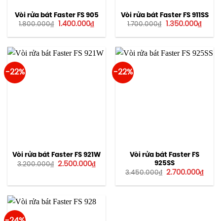
Vòi rửa bát Faster FS 905
Vòi rửa bát Faster FS 911SS
Giá
Giá
Giá
Giá
1.400.000
₫
1.350.000
₫
1.800.000
₫
1.700.000
₫
gốc
hiện
gốc
hiện
là:
tại
là:
tại
1.800.000₫.
là:
1.700.000₫.
là:
1.400.000₫.
1.350.
-22%
-22%
Vòi rửa bát Faster FS 921W
Vòi rửa bát Faster FS
Giá
Giá
925SS
2.500.000
₫
3.200.000
₫
gốc
hiện
Giá
Giá
2.700.000
₫
3.450.000
₫
là:
tại
gốc
hiện
3.200.000₫.
là:
là:
tại
2.500.000₫.
3.450.000₫.
là:
2.700
-24%