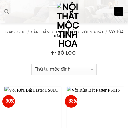
Skip
to
content
TRANG CHỦ
/
SẢN PHẨM
/
THIẾT BỊ BẾP
/
VÒI RỬA BÁT
/
VÒI RỬA
BÁT FASTER
BỘ LỌC
-30%
-33%