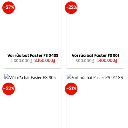
-27%
-22%
Vòi rửa bát Faster FS 04SS
Vòi rửa bát Faster FS 901
Giá
Giá
Giá
Giá
3.150.000
₫
1.400.000
₫
4.300.000
₫
1.800.000
₫
gốc
hiện
gốc
hiện
là:
tại
là:
tại
4.300.000₫.
là:
1.800.000₫.
là:
3.150.000₫.
1.400
-22%
-21%