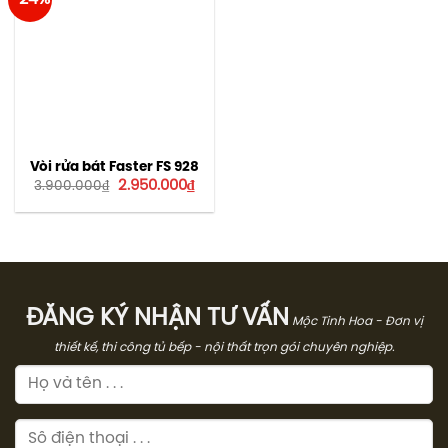
Vòi rửa bát Faster FS 928
Giá
Giá
2.950.000
₫
3.900.000
₫
gốc
hiện
là:
tại
3.900.000₫.
là:
2.950.000₫.
ĐĂNG KÝ NHẬN TƯ VẤN
Mộc Tinh Hoa - Đơn vị
thiết kế, thi công tủ bếp - nội thất trọn gói chuyên nghiệp.