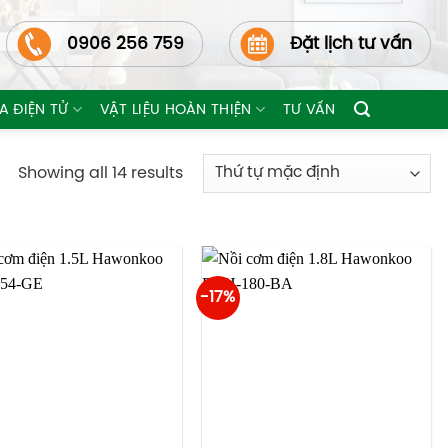
0906 256 759
Đặt lịch tư vấn
A ĐIỆN TỬ
VẬT LIỆU HOÀN THIỆN
TƯ VẤN
Showing all 14 results
-17%