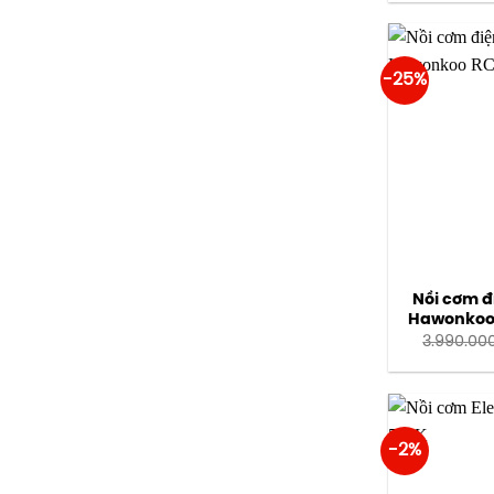
-25%
Nồi cơm đi
Hawonkoo
3.990.00
-2%