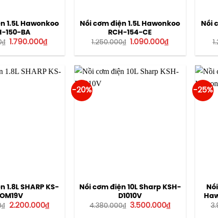
ện 1.5L Hawonkoo
Nồi cơm điện 1.5L Hawonkoo
Nồi 
H-150-BA
RCH-154-CE
Giá
Giá
Giá
Giá
1.790.000
₫
1.090.000
₫
0
₫
1.250.000
₫
1
gốc
hiện
gốc
hiện
là:
tại
là:
tại
2.190.000₫.
là:
1.250.000₫.
là:
1.790.000₫.
1.090.000₫.
-20%
-25%
n 1.8L SHARP KS-
Nồi cơm điện 10L Sharp KSH-
Nồi
OM19V
D1010V
Haw
Giá
Giá
Giá
Giá
2.200.000
₫
3.500.000
₫
0
₫
4.380.000
₫
3.
gốc
hiện
gốc
hiện