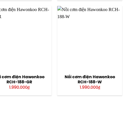
là:
tại
là:
tại
3.990.000₫.
là:
3.990.000₫.
là:
2.990.000₫.
2.990.
i cơm điện Hawonkoo
Nồi cơm điện Hawonkoo
RCH-188-GR
RCH-188-W
1.990.000
₫
1.990.000
₫