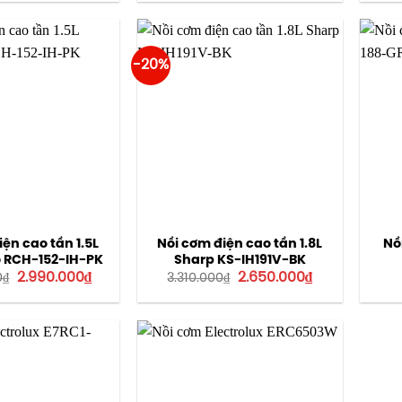
là:
tại
là:
tại
2.750.000₫.
là:
4.380.000₫.
là:
2.200.000₫.
3.500.000₫.
-20%
ện cao tần 1.5L
Nồi cơm điện cao tần 1.8L
Nồ
 RCH-152-IH-PK
Sharp KS-IH191V-BK
Giá
Giá
Giá
Giá
2.990.000
₫
2.650.000
₫
0
₫
3.310.000
₫
gốc
hiện
gốc
hiện
là:
tại
là:
tại
3.990.000₫.
là:
3.310.000₫.
là:
2.990.000₫.
2.650.000₫.