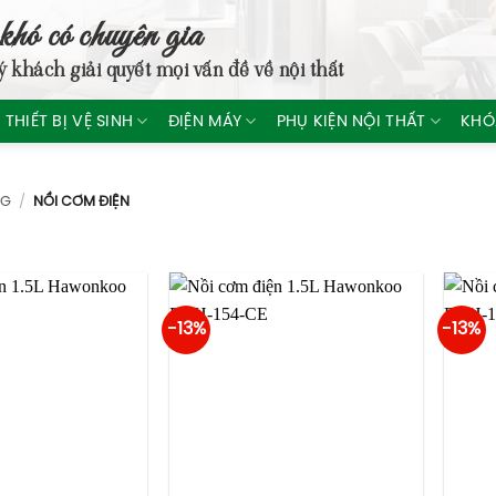
khó có chuyên gia
ý khách giải quyết mọi vấn đề về nội thất
THIẾT BỊ VỆ SINH
ĐIỆN MÁY
PHỤ KIỆN NỘI THẤT
KHÓ
NG
/
NỒI CƠM ĐIỆN
-13%
-13%