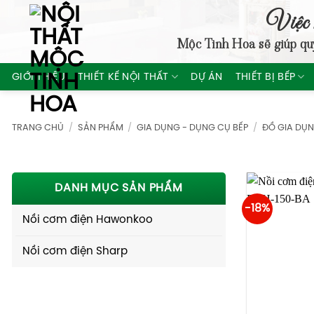
Skip
Việc 
to
Mộc Tinh Hoa
sẽ giúp qu
content
GIỚI THIỆU
THIẾT KẾ NỘI THẤT
DỰ ÁN
THIẾT BỊ BẾP
TRANG CHỦ
/
SẢN PHẨM
/
GIA DỤNG - DỤNG CỤ BẾP
/
ĐỒ GIA DỤ
DANH MỤC SẢN PHẨM
-18%
Nồi cơm điện Hawonkoo
Nồi cơm điện Sharp