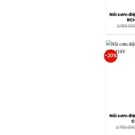
Nồi cơm đi
RC
2.190.00
-20%
Nồi cơm điệ
C
2.750.00