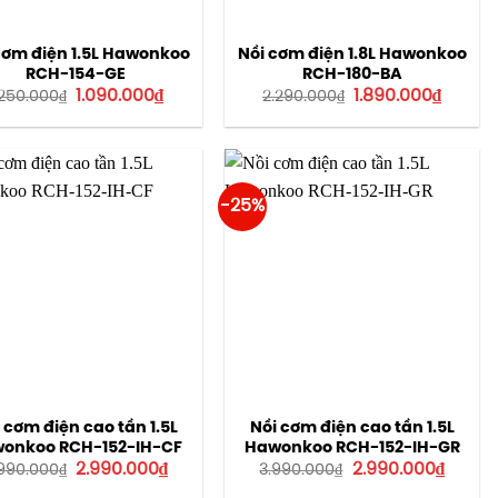
cơm điện 1.5L Hawonkoo
Nồi cơm điện 1.8L Hawonkoo
RCH-154-GE
RCH-180-BA
Giá
Giá
Giá
Giá
1.090.000
₫
1.890.000
₫
.250.000
₫
2.290.000
₫
gốc
hiện
gốc
hiện
là:
tại
là:
tại
1.250.000₫.
là:
2.290.000₫.
là:
1.090.000₫.
1.890.0
-25%
 cơm điện cao tần 1.5L
Nồi cơm điện cao tần 1.5L
onkoo RCH-152-IH-CF
Hawonkoo RCH-152-IH-GR
Giá
Giá
Giá
Giá
2.990.000
₫
2.990.000
₫
990.000
₫
3.990.000
₫
gốc
hiện
gốc
hiện