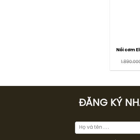
Nồi cơm El
1.890.00
ĐĂNG KÝ NHÂ