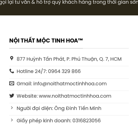
gọi lại tư vấn & hỗ trợ quý khách hàng trong thời gian sớ
NỘI THẤT MỘC TINH HOA™
877 Huỳnh Tấn Phát, P. Phú Thuận, Q. 7, HCM
Hotline 24/7: 0964 329 866
Gmail: info@noithatmoctinhhoa.com
Website: www.noithatmoctinhhoa.com
Người đại diện: Ông Đinh Tiến Minh
Giấy phép kinh doanh: 0316823056