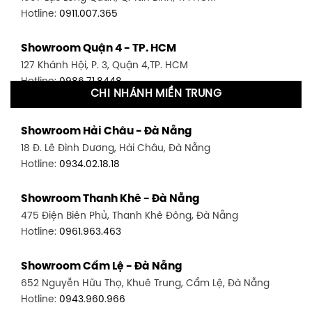
Hotline:
0911.007.365
Showroom Quận 4 - TP. HCM
127 Khánh Hội, P. 3, Quận 4,TP. HCM
Hotline:
0986.71.8448
CHI NHÁNH MIỀN TRUNG
Showroom Quận 11 - TP. HCM
Showroom Hải Châu - Đà Nẵng
1411 Đường 3/2, P. 16, Quận 11, TP. HCM
18 Đ. Lê Đình Dương, Hải Châu, Đà Nẵng
Hotline:
0906.256.759
Hotline:
0934.02.18.18
Showroom Quận 7 - TP. HCM
Showroom Thanh Khê - Đà Nẵng
1448 Huỳnh Tấn Phát, Phú Thuận, Quận 7, TP HCM
475 Điện Biên Phủ, Thanh Khê Đông, Đà Nẵng
Hotline:
0946.480.580
Hotline:
0961.963.463
Showroom Bình Thạnh - TP. HCM
Showroom Cẩm Lệ - Đà Nẵng
348 Đ. Bạch Đằng, P. 14, Bình Thạnh, TP HCM
652 Nguyễn Hữu Thọ, Khuê Trung, Cẩm Lệ, Đà Nẵng
Hotline:
0902.716.230
Hotline:
0943.960.966