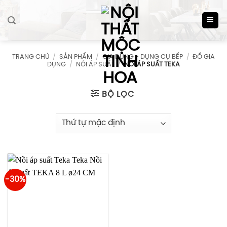
Skip
to
content
TRANG CHỦ
/
SẢN PHẨM
/
GIA DỤNG - DỤNG CỤ BẾP
/
ĐỒ GIA
DỤNG
/
NỒI ÁP SUẤT
/
NỒI ÁP SUẤT TEKA
BỘ LỌC
-30%