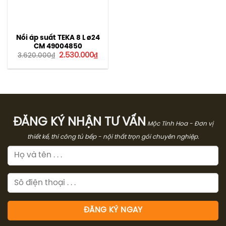
Nồi áp suất TEKA 8 L ø24
CM 49004850
Giá
Giá
2.530.000
₫
3.620.000
₫
gốc
hiện
là:
tại
3.620.000₫.
là:
2.530.000₫.
ĐĂNG KÝ NHẬN TƯ VẤN
Mộc Tinh Hoa - Đơn vị
thiết kế, thi công tủ bếp - nội thất trọn gói chuyên nghiệp.