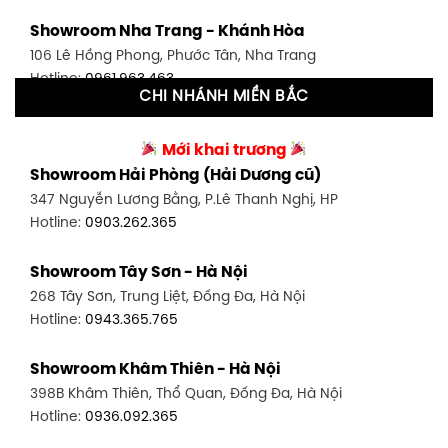
Showroom Tân Bình 1 - TP. HCM
Showroom Nha Trang - Khánh Hòa
591 Hoàng Văn Thụ, P. 4, Tân Bình, TP HCM
106 Lê Hồng Phong, Phước Tân, Nha Trang
Hotline:
0906.256.759
Hotline:
0961.963.463
CHI NHÁNH MIỀN BẮC
Showroom Tân Bình 2 - TP. HCM
Showroom Vinh - Nghệ An
90 Đ. Cộng Hòa, P. 4, Tân Bình, TP HCM
Mới khai trương
27-29 Nguyễn Sỹ Sách, Hưng Bình, TP Vinh, Nghệ An
Hotline:
0986.71.8448
Showroom Hải Phòng (Hải Dương cũ)
Hotline:
0943.960.966
347 Nguyễn Lương Bằng, P.Lê Thanh Nghị, HP
Showroom Thuận An - Bình Dương
Hotline:
0903.262.365
Showroom Buôn Ma Thuột
66 đường DT743, An Phú, Thuận An, Bình Dương
119 Lê Thánh Tông, Tân Lợi, Buôn Ma Thuột
Hotline:
0902.716.230
Showroom Tây Sơn - Hà Nội
Hotline:
0934.02.18.18
268 Tây Sơn, Trung Liệt, Đống Đa, Hà Nội
Showroom Biên Hòa - Đồng Nai
Hotline:
0943.365.765
452 Nguyễn Ái Quốc, Tân Tiến, TP. Biên Hòa, Đồng Nai
Hotline:
0946.480.580
Showroom Khâm Thiên - Hà Nội
398B Khâm Thiên, Thổ Quan, Đống Đa, Hà Nội
Hotline:
0936.092.365