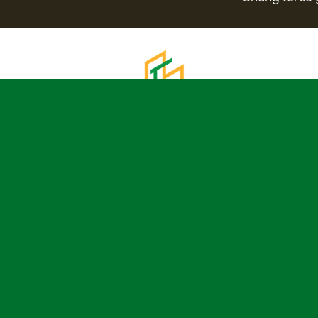
CÔNG TY TNHH NỘI THẤT MỘC TINH HOA
Nội thất Mộc Tinh Hoa
là thương hiệu uy tín hàng
đầu trong lĩnh vực thiết kế và thi công nội thất
trọn gói, cung cấp sản phẩm phụ kiện nội thất,
gia dụng châu Âu chính hãng với hệ thống
xưởng sản xuất rộng khắp cùng đội ngũ chuyên
gia, kỹ sư giàu kinh nghiệm.
Liên hệ hotline
0964 329 866
để chúng tôi phục
vụ quý khách!