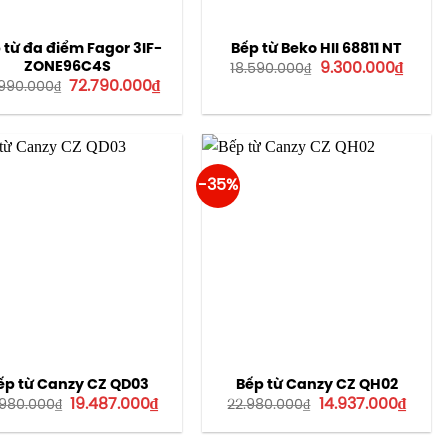
 từ đa điểm Fagor 3IF-
Bếp từ Beko HII 68811 NT
Giá
Giá
ZONE96C4S
9.300.000
₫
18.590.000
₫
gốc
hiện
Giá
Giá
72.790.000
₫
990.000
₫
là:
tại
gốc
hiện
18.590.000₫.
là:
là:
tại
9.300.
90.990.000₫.
là:
72.790.000₫.
-35%
ếp từ Canzy CZ QD03
Bếp từ Canzy CZ QH02
Giá
Giá
Giá
Giá
19.487.000
₫
14.937.000
₫
.980.000
₫
22.980.000
₫
gốc
hiện
gốc
hiện
là:
tại
là:
tại
29.980.000₫.
là:
22.980.000₫.
là: