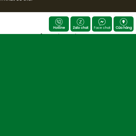
Hotline
Zalo chat
Face chat
Cửa hàng
FANPAGE CỦA CHÚNG TÔI
Mộc Tinh Hoa - Nội Thất