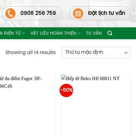
0906 256 759
Đặt lịch tư vấn
A ĐIỆN TỬ
VẬT LIỆU HOÀN THIỆN
TƯ VẤN
Showing all 14 results
-50%