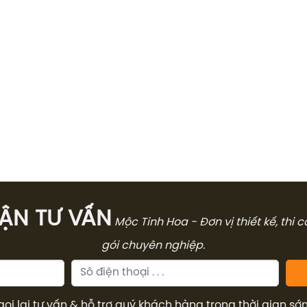
̣N TƯ VẤN
Mộc Tinh Hoa - Đơn vị thiết kế, thi 
gói chuyên nghiệp.
gọi lại tư vấn & hỗ trợ quý khách hàng trong thời gian sớ