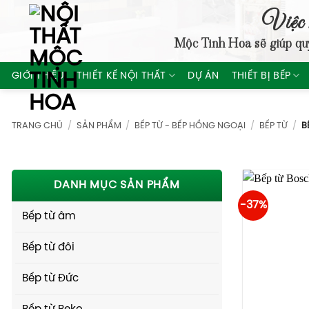
Skip
Việc 
to
Mộc Tinh Hoa
sẽ giúp qu
content
GIỚI THIỆU
THIẾT KẾ NỘI THẤT
DỰ ÁN
THIẾT BỊ BẾP
TRANG CHỦ
/
SẢN PHẨM
/
BẾP TỪ - BẾP HỒNG NGOẠI
/
BẾP TỪ
/
BẾ
DANH MỤC SẢN PHẨM
-37%
Bếp từ âm
Bếp từ đôi
Bếp từ Đức