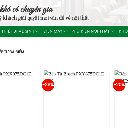
khó có chuyên gia
ý khách giải quyết mọi vấn đề về nội thất
THIẾT BỊ VỆ SINH
ĐIỆN MÁY
PHỤ KIỆN NỘI THẤT
KHÓ
P TỪ ĐA ĐIỂM
-36%
-20%