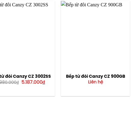
19.487.000₫.
14.937
từ đôi Canzy CZ 3002SS
Bếp từ đôi Canzy CZ 900GB
Giá
Giá
5.187.000
₫
Liên hệ
.980.000
₫
gốc
hiện
là:
tại
7.980.000₫.
là:
5.187.000₫.