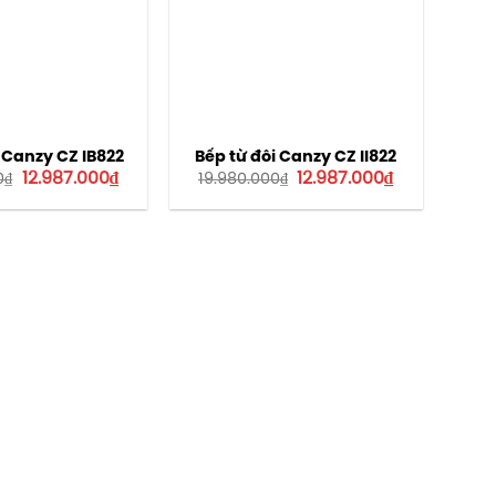
 Canzy CZ IB822
Bếp từ đôi Canzy CZ II822
Giá
Giá
Giá
Giá
12.987.000
₫
12.987.000
₫
0
₫
19.980.000
₫
gốc
hiện
gốc
hiện
là:
tại
là:
tại
19.980.000₫.
là:
19.980.000₫.
là:
12.987.000₫.
12.987.000₫.