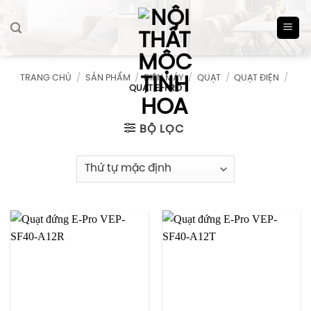
Skip
to
content
TRANG CHỦ
/
SẢN PHẨM
/
ĐIỆN MÁY
/
QUẠT
/
QUẠT ĐIỆN
/
QUẠT E-PRO
BỘ LỌC