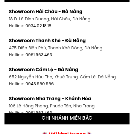
Showroom Quận 11 - TP. HCM
Showroom Hải Châu - Đà Nẵng
1411 Đường 3/2, P. 16, Quận 11, TP. HCM
18 Đ. Lê Đình Dương, Hải Châu, Đà Nẵng
Hotline:
0906.256.759
Hotline:
0934.02.18.18
Showroom Quận 7 - TP. HCM
Showroom Thanh Khê - Đà Nẵng
1448 Huỳnh Tấn Phát, Phú Thuận, Quận 7, TP HCM
475 Điện Biên Phủ, Thanh Khê Đông, Đà Nẵng
Hotline:
0946.480.580
Hotline:
0961.963.463
Showroom Bình Thạnh - TP. HCM
Showroom Cẩm Lệ - Đà Nẵng
348 Đ. Bạch Đằng, P. 14, Bình Thạnh, TP HCM
652 Nguyễn Hữu Thọ, Khuê Trung, Cẩm Lệ, Đà Nẵng
Hotline:
0902.716.230
Hotline:
0943.960.966
Showroom Tân Bình 1 - TP. HCM
Showroom Nha Trang - Khánh Hòa
591 Hoàng Văn Thụ, P. 4, Tân Bình, TP HCM
106 Lê Hồng Phong, Phước Tân, Nha Trang
Hotline:
0906.256.759
Hotline:
0961.963.463
CHI NHÁNH MIỀN BẮC
Showroom Tân Bình 2 - TP. HCM
Showroom Vinh - Nghệ An
90 Đ. Cộng Hòa, P. 4, Tân Bình, TP HCM