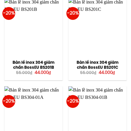
-20%
-20%
Bản lề inox 304 giảm
Bản lề inox 304 giảm
chấn BossEU BS201B
chấn BossEU BS201C
Giá
Giá
Giá
Giá
44.000
₫
44.000
₫
55.000
₫
55.000
₫
gốc
hiện
gốc
hiện
là:
tại
là:
tại
55.000₫.
là:
55.000₫.
là:
44.000₫.
44.000₫
-20%
-20%