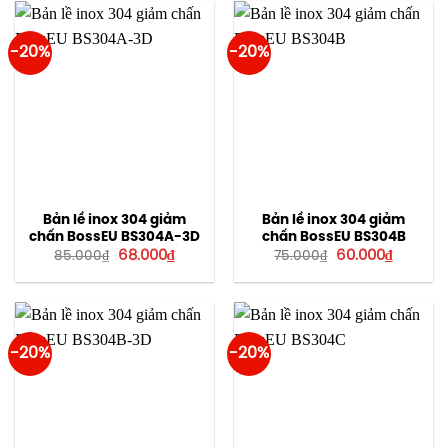
54.400₫.
60.000₫
-20%
-20%
Bản lề inox 304 giảm
Bản lề inox 304 giảm
chấn BossEU BS304A-3D
chấn BossEU BS304B
Giá
Giá
Giá
Giá
68.000
₫
60.000
₫
85.000
₫
75.000
₫
gốc
hiện
gốc
hiện
là:
tại
là:
tại
85.000₫.
là:
75.000₫.
là:
68.000₫.
60.000₫
-20%
-20%