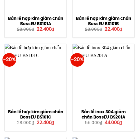
Bản lề hợp kim giảm chấn
Bản lề hợp kim giảm chấn
BossEU BS101A
BossEU BS101B
Giá
Giá
Giá
Giá
22.400
₫
22.400
₫
28.000
₫
28.000
₫
gốc
hiện
gốc
hiện
là:
tại
là:
tại
28.000₫.
là:
28.000₫.
là:
22.400₫.
22.400₫.
-20%
-20%
Bản lề hợp kim giảm chấn
Bản lề inox 304 giảm
BossEU BS101C
chấn BossEU BS201A
Giá
Giá
Giá
Giá
22.400
₫
44.000
₫
28.000
₫
55.000
₫
gốc
hiện
gốc
hiện
là:
tại
là:
tại
28.000₫.
là:
55.000₫.
là:
22.400₫.
44.000₫