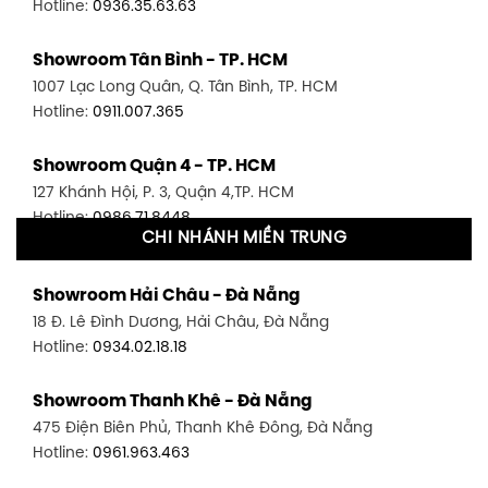
Hotline:
0936.35.63.63
Showroom Tân Bình - TP. HCM
1007 Lạc Long Quân, Q. Tân Bình, TP. HCM
Hotline:
0911.007.365
Showroom Quận 4 - TP. HCM
127 Khánh Hội, P. 3, Quận 4,TP. HCM
Hotline:
0986.71.8448
CHI NHÁNH MIỀN TRUNG
Showroom Quận 11 - TP. HCM
Showroom Hải Châu - Đà Nẵng
1411 Đường 3/2, P. 16, Quận 11, TP. HCM
18 Đ. Lê Đình Dương, Hải Châu, Đà Nẵng
Hotline:
0906.256.759
Hotline:
0934.02.18.18
Showroom Quận 7 - TP. HCM
Showroom Thanh Khê - Đà Nẵng
1448 Huỳnh Tấn Phát, Phú Thuận, Quận 7, TP HCM
475 Điện Biên Phủ, Thanh Khê Đông, Đà Nẵng
Hotline:
0946.480.580
Hotline:
0961.963.463
Showroom Bình Thạnh - TP. HCM