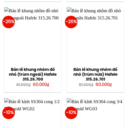
là:
tại
68.000₫.
80.000₫.
là:
60.000₫
-26%
-26%
Bản lề khung nhôm đố
Bản lề khung nhôm đố
nhỏ (trùm ngoài) Hafele
nhỏ (trùm nửa) Hafele
315.26.700
315.26.701
Giá
Giá
Giá
Giá
60.000
₫
60.000
₫
81.000
₫
81.000
₫
gốc
hiện
gốc
hiện
là:
tại
là:
tại
81.000₫.
là:
81.000₫.
là:
60.000₫.
60.000₫
-10%
-10%