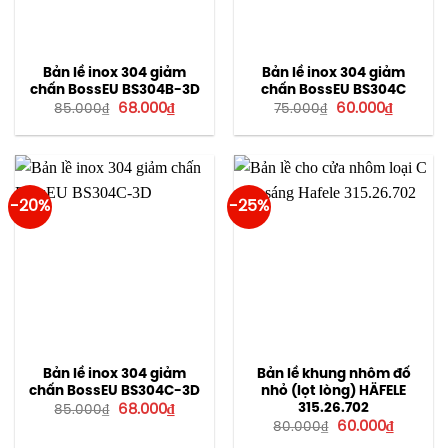
Bản lề inox 304 giảm
Bản lề inox 304 giảm
chấn BossEU BS304B-3D
chấn BossEU BS304C
Giá
Giá
Giá
Giá
68.000
₫
60.000
₫
85.000
₫
75.000
₫
gốc
hiện
gốc
hiện
là:
tại
là:
tại
85.000₫.
là:
75.000₫.
là:
68.000₫.
60.000₫
-20%
-25%
Bản lề inox 304 giảm
Bản lề khung nhôm đố
chấn BossEU BS304C-3D
nhỏ (lọt lòng) HÄFELE
Giá
Giá
315.26.702
68.000
₫
85.000
₫
gốc
hiện
Giá
Giá
60.000
₫
80.000
₫
là:
tại
gốc
hiện
85.000₫.
là: