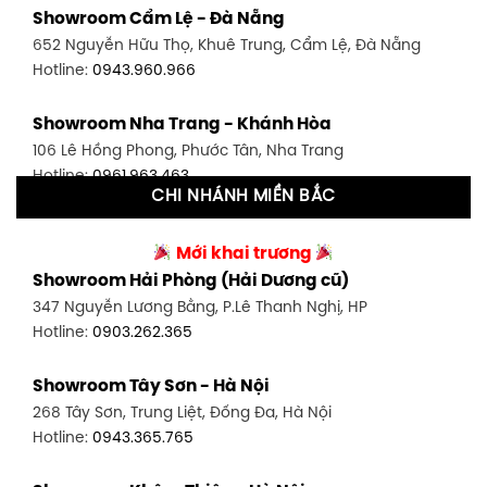
Showroom Cẩm Lệ - Đà Nẵng
348 Đ. Bạch Đằng, P. 14, Bình Thạnh, TP HCM
652 Nguyễn Hữu Thọ, Khuê Trung, Cẩm Lệ, Đà Nẵng
Hotline:
0902.716.230
Hotline:
0943.960.966
Showroom Tân Bình 1 - TP. HCM
Showroom Nha Trang - Khánh Hòa
591 Hoàng Văn Thụ, P. 4, Tân Bình, TP HCM
106 Lê Hồng Phong, Phước Tân, Nha Trang
Hotline:
0906.256.759
Hotline:
0961.963.463
CHI NHÁNH MIỀN BẮC
Showroom Tân Bình 2 - TP. HCM
Showroom Vinh - Nghệ An
90 Đ. Cộng Hòa, P. 4, Tân Bình, TP HCM
Mới khai trương
27-29 Nguyễn Sỹ Sách, Hưng Bình, TP Vinh, Nghệ An
Hotline:
0986.71.8448
Showroom Hải Phòng (Hải Dương cũ)
Hotline:
0943.960.966
347 Nguyễn Lương Bằng, P.Lê Thanh Nghị, HP
Showroom Thuận An - Bình Dương
Hotline:
0903.262.365
Showroom Buôn Ma Thuột
66 đường DT743, An Phú, Thuận An, Bình Dương
119 Lê Thánh Tông, Tân Lợi, Buôn Ma Thuột
Hotline:
0902.716.230
Showroom Tây Sơn - Hà Nội
Hotline:
0934.02.18.18
268 Tây Sơn, Trung Liệt, Đống Đa, Hà Nội
Showroom Biên Hòa - Đồng Nai
Hotline:
0943.365.765
452 Nguyễn Ái Quốc, Tân Tiến, TP. Biên Hòa, Đồng Nai
Hotline:
0946.480.580