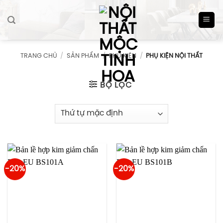
Skip
to
content
TRANG CHỦ
/
SẢN PHẨM
/
PHỤ KIỆN
/
PHỤ KIỆN NỘI THẤT
BỘ LỌC
-20%
-20%