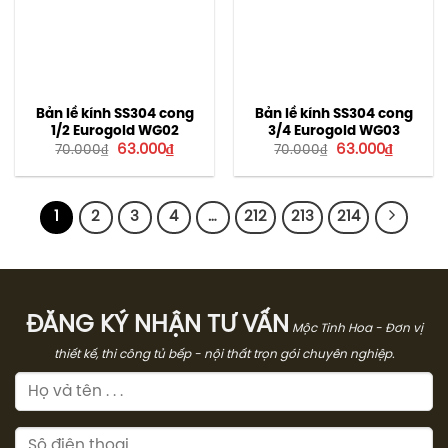
Bản lề kính SS304 cong
Bản lề kính SS304 cong
1/2 Eurogold WG02
3/4 Eurogold WG03
Giá
Giá
Giá
Giá
63.000
₫
63.000
₫
70.000
₫
70.000
₫
gốc
hiện
gốc
hiện
là:
tại
là:
tại
70.000₫.
là:
70.000₫.
là:
63.000₫.
63.000₫
1
2
3
4
…
212
213
214
ĐĂNG KÝ NHẬN TƯ VẤN
Mộc Tinh Hoa - Đơn vị
thiết kế, thi công tủ bếp - nội thất trọn gói chuyên nghiệp.