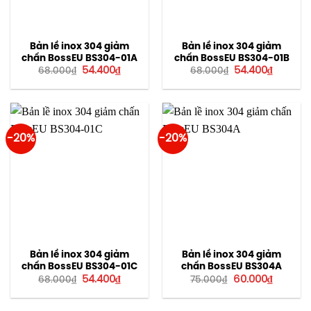
Bản lề inox 304 giảm
Bản lề inox 304 giảm
chấn BossEU BS304-01A
chấn BossEU BS304-01B
Giá
Giá
Giá
Giá
54.400
₫
54.400
₫
68.000
₫
68.000
₫
gốc
hiện
gốc
hiện
là:
tại
là:
tại
68.000₫.
là:
68.000₫.
là:
54.400₫.
54.400₫
-20%
-20%
Bản lề inox 304 giảm
Bản lề inox 304 giảm
chấn BossEU BS304-01C
chấn BossEU BS304A
Giá
Giá
Giá
Giá
54.400
₫
60.000
₫
68.000
₫
75.000
₫
gốc
hiện
gốc
hiện
là:
tại
là:
tại
68.000₫.
là:
75.000₫.
là: