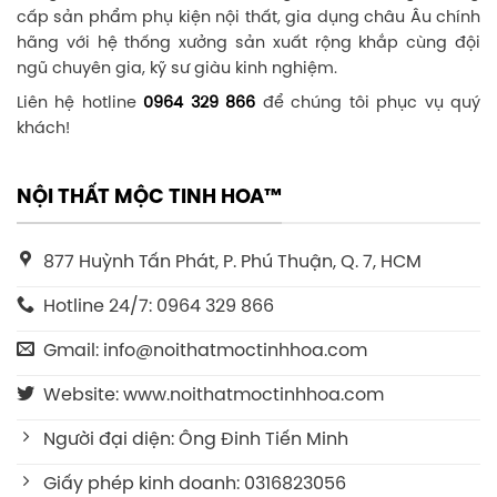
cấp sản phẩm phụ kiện nội thất, gia dụng châu Âu chính
hãng với hệ thống xưởng sản xuất rộng khắp cùng đội
ngũ chuyên gia, kỹ sư giàu kinh nghiệm.
Liên hệ hotline
0964 329 866
để chúng tôi phục vụ quý
khách!
NỘI THẤT MỘC TINH HOA™
877 Huỳnh Tấn Phát, P. Phú Thuận, Q. 7, HCM
Hotline 24/7: 0964 329 866
Gmail: info@noithatmoctinhhoa.com
Website: www.noithatmoctinhhoa.com
Người đại diện: Ông Đinh Tiến Minh
Giấy phép kinh doanh: 0316823056