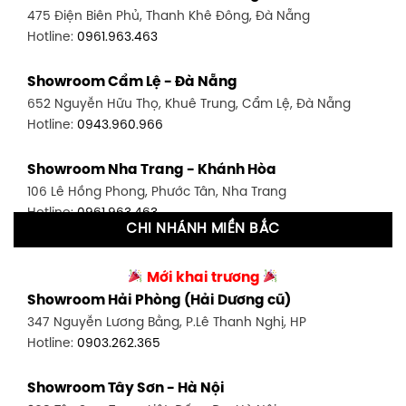
475 Điện Biên Phủ, Thanh Khê Đông, Đà Nẵng
Hotline:
0946.480.580
Hotline:
0961.963.463
Showroom Bình Thạnh - TP. HCM
Showroom Cẩm Lệ - Đà Nẵng
348 Đ. Bạch Đằng, P. 14, Bình Thạnh, TP HCM
652 Nguyễn Hữu Thọ, Khuê Trung, Cẩm Lệ, Đà Nẵng
Hotline:
0902.716.230
Hotline:
0943.960.966
Showroom Tân Bình 1 - TP. HCM
Showroom Nha Trang - Khánh Hòa
591 Hoàng Văn Thụ, P. 4, Tân Bình, TP HCM
106 Lê Hồng Phong, Phước Tân, Nha Trang
Hotline:
0906.256.759
Hotline:
0961.963.463
CHI NHÁNH MIỀN BẮC
Showroom Tân Bình 2 - TP. HCM
Showroom Vinh - Nghệ An
90 Đ. Cộng Hòa, P. 4, Tân Bình, TP HCM
Mới khai trương
27-29 Nguyễn Sỹ Sách, Hưng Bình, TP Vinh, Nghệ An
Hotline:
0986.71.8448
Showroom Hải Phòng (Hải Dương cũ)
Hotline:
0943.960.966
347 Nguyễn Lương Bằng, P.Lê Thanh Nghị, HP
Showroom Thuận An - Bình Dương
Hotline:
0903.262.365
Showroom Buôn Ma Thuột
66 đường DT743, An Phú, Thuận An, Bình Dương
119 Lê Thánh Tông, Tân Lợi, Buôn Ma Thuột
Hotline:
0902.716.230
Showroom Tây Sơn - Hà Nội
Hotline:
0934.02.18.18