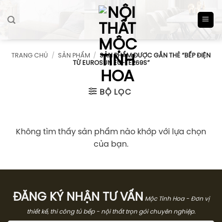
Skip
to
content
TRANG CHỦ
/
SẢN PHẨM
/
SẢN PHẨM ĐƯỢC GẮN THẺ “BẾP ĐIỆN
TỪ EUROSUN EU-TE269S”
BỘ LỌC
Không tìm thấy sản phẩm nào khớp với lựa chọn
của bạn.
ĐĂNG KÝ NHẬN TƯ VẤN
Mộc Tinh Hoa - Đơn vị
thiết kế, thi công tủ bếp - nội thất trọn gói chuyên nghiệp.