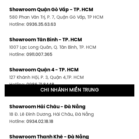
Showroom Quận Gò Vấp - TP. HCM
580 Phan Văn Trị, P. 7, Quận Gò Vấp, TP HCM
Hotline:
0936.35.63.63
Showroom Tân Bình - TP. HCM
1007 Lạc Long Quân, Q. Tân Bình, TP. HCM
Hotline:
0911.007.365
Showroom Quận 4 - TP. HCM
127 Khánh Hội, P. 3, Quận 4,TP. HCM
Hotline:
0986.71.8448
CHI NHÁNH MIỀN TRUNG
Showroom Quận 11 - TP. HCM
Showroom Hải Châu - Đà Nẵng
1411 Đường 3/2, P. 16, Quận 11, TP. HCM
18 Đ. Lê Đình Dương, Hải Châu, Đà Nẵng
Hotline:
0906.256.759
Hotline:
0934.02.18.18
Showroom Quận 7 - TP. HCM
Showroom Thanh Khê - Đà Nẵng
1448 Huỳnh Tấn Phát, Phú Thuận, Quận 7, TP HCM