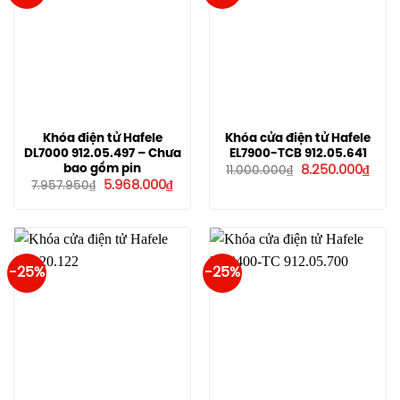
Khóa điện tử Hafele
Khóa cửa điện tử Hafele
DL7000 912.05.497 – Chưa
EL7900-TCB 912.05.641
Giá
Giá
bao gồm pin
8.250.000
₫
11.000.000
₫
gốc
hiện
Giá
Giá
5.968.000
₫
7.957.950
₫
là:
tại
gốc
hiện
11.000.000₫.
là:
là:
tại
8.250
7.957.950₫.
là:
5.968.000₫.
-25%
-25%