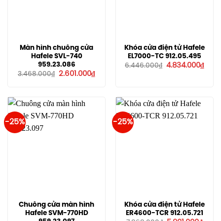
Màn hình chuông cửa
Khóa cửa điện tử Hafele
Hafele SVL-740
EL7000-TC 912.05.495
Giá
Giá
959.23.086
4.834.000
₫
6.446.000
₫
gốc
hiện
Giá
Giá
2.601.000
₫
3.468.000
₫
là:
tại
gốc
hiện
6.446.000₫.
là:
là:
tại
4.83
3.468.000₫.
là:
2.601.000₫.
-25%
-25%
Chuông cửa màn hình
Khóa cửa điện tử Hafele
Hafele SVM-770HD
ER4600-TCR 912.05.721