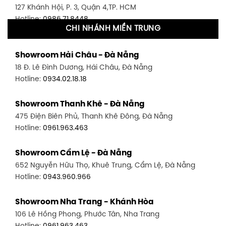
127 Khánh Hội, P. 3, Quận 4,TP. HCM
Hotline:
0986.71.8448
CHI NHÁNH MIỀN TRUNG
Showroom Quận 11 - TP. HCM
Showroom Hải Châu - Đà Nẵng
1411 Đường 3/2, P. 16, Quận 11, TP. HCM
18 Đ. Lê Đình Dương, Hải Châu, Đà Nẵng
Hotline:
0906.256.759
Hotline:
0934.02.18.18
Showroom Quận 7 - TP. HCM
Showroom Thanh Khê - Đà Nẵng
1448 Huỳnh Tấn Phát, Phú Thuận, Quận 7, TP HCM
475 Điện Biên Phủ, Thanh Khê Đông, Đà Nẵng
Hotline:
0946.480.580
Hotline:
0961.963.463
Showroom Bình Thạnh - TP. HCM
Showroom Cẩm Lệ - Đà Nẵng
348 Đ. Bạch Đằng, P. 14, Bình Thạnh, TP HCM
652 Nguyễn Hữu Thọ, Khuê Trung, Cẩm Lệ, Đà Nẵng
Hotline:
0902.716.230
Hotline:
0943.960.966
Showroom Tân Bình 1 - TP. HCM
Showroom Nha Trang - Khánh Hòa
591 Hoàng Văn Thụ, P. 4, Tân Bình, TP HCM
106 Lê Hồng Phong, Phước Tân, Nha Trang
Hotline:
0906.256.759