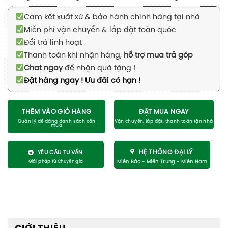
Cam kết xuất xứ & bảo hành chính hãng tại nhà
Miễn phí vận chuyển & lắp đặt toàn quốc
Đổi trả linh hoạt
Thanh toán khi nhận hàng,
hỗ trợ mua trả góp
Chat ngay
để nhận quà tặng !
Đặt hàng ngay ! Ưu đãi có hạn !
THÊM VÀO GIỎ HÀNG
ĐẶT MUA NGAY
HỆ THỐNG ĐẠI LÝ
YÊU CẦU TƯ VẤN