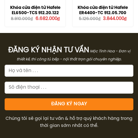
Khóa cửa điện tử Hafele
Khóa cửa điện tử Hafele
EL6500-TCS 912.20.122
ER4400-TC 912.05.700
Giá
Giá
Giá
Giá
6.682.000
₫
3.844.000
₫
8.910.000
₫
5.126.000
₫
gốc
hiện
gốc
hiện
là:
tại
là:
tại
8.910.000₫.
là:
5.126.000₫.
là:
6.682.000₫.
3.844
ĐĂNG KÝ NHẬN TƯ VẤN
Mộc Tinh Hoa - Đơn vị
thiết kế, thi công tủ bếp - nội thất trọn gói chuyên nghiệp.
Chúng tôi sẽ gọi lại tư vấn & hỗ trợ quý khách hàng trong
thời gian sớm nhất có thể.