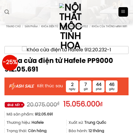
Skip
to
content
TRANG CHỦ
/
SẢN PHẨM
/
KHÓA ĐIỆN TỬ
/
KHÓA ĐIỆN TỬ HAFELE
/
KHÓA CỬA THÔNG MINH WIFI
HAFELE
Khóa cửa điện tử Hafele PP9000
-25%
912.05.691
2
7
44
46
Kết thúc sau
F
ASH SALE
ngày
giờ
phút
giây
Giá
Giá
₫
15.056.000
₫
20.075.000
gốc
hiện
Mã sản phẩm:
912.05.691
là:
tại
20.075.000₫.
là:
Thương hiệu:
Hafele
Xuất xứ:
Trung Quốc
15.056.00
Trạng thái:
Còn hàng
Bảo hành:
12 tháng