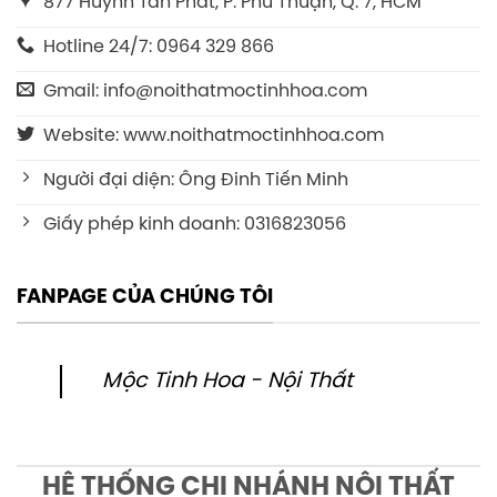
877 Huỳnh Tấn Phát, P. Phú Thuận, Q. 7, HCM
Hotline 24/7: 0964 329 866
Gmail: info@noithatmoctinhhoa.com
Website: www.noithatmoctinhhoa.com
Người đại diện: Ông Đinh Tiến Minh
Giấy phép kinh doanh: 0316823056
FANPAGE CỦA CHÚNG TÔI
Mộc Tinh Hoa - Nội Thất
HỆ THỐNG CHI NHÁNH NỘI THẤT