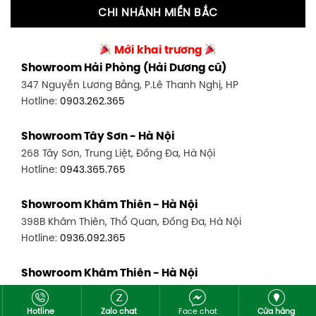
Hotline:
0961.963.463
CHI NHÁNH MIỀN BẮC
Showroom Tân Bình 2 - TP. HCM
Showroom Vinh - Nghệ An
90 Đ. Cộng Hòa, P. 4, Tân Bình, TP HCM
Mới khai trương
27-29 Nguyễn Sỹ Sách, Hưng Bình, TP Vinh, Nghệ An
Hotline:
0986.71.8448
Showroom Hải Phòng (Hải Dương cũ)
Hotline:
0943.960.966
347 Nguyễn Lương Bằng, P.Lê Thanh Nghị, HP
Showroom Thuận An - Bình Dương
Hotline:
0903.262.365
Showroom Buôn Ma Thuột
66 đường DT743, An Phú, Thuận An, Bình Dương
119 Lê Thánh Tông, Tân Lợi, Buôn Ma Thuột
Hotline:
0902.716.230
Showroom Tây Sơn - Hà Nội
Hotline:
0934.02.18.18
268 Tây Sơn, Trung Liệt, Đống Đa, Hà Nội
Showroom Biên Hòa - Đồng Nai
Hotline:
0943.365.765
452 Nguyễn Ái Quốc, Tân Tiến, TP. Biên Hòa, Đồng Nai
Hotline:
0946.480.580
Showroom Khâm Thiên - Hà Nội
398B Khâm Thiên, Thổ Quan, Đống Đa, Hà Nội
Hotline:
0936.092.365
Showroom Khâm Thiên - Hà Nội
302 Khâm Thiên, Đống Đa, Hà Nội
Hotline:
0943.980.890
Hotline
Zalo chat
Face chat
Cửa hàng