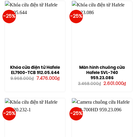
-25%
-25%
Khóa cửa điện tử Hafele
Màn hình chuông cửa
EL7900-TCB 912.05.644
Hafele SVL-740
Giá
Giá
959.23.086
7.476.000
₫
9.968.000
₫
gốc
hiện
Giá
Giá
2.601.000
₫
3.468.000
₫
là:
tại
gốc
hiện
9.968.000₫.
là:
là:
tại
7.476.000₫.
3.468.000₫.
là:
2.601
-25%
-25%