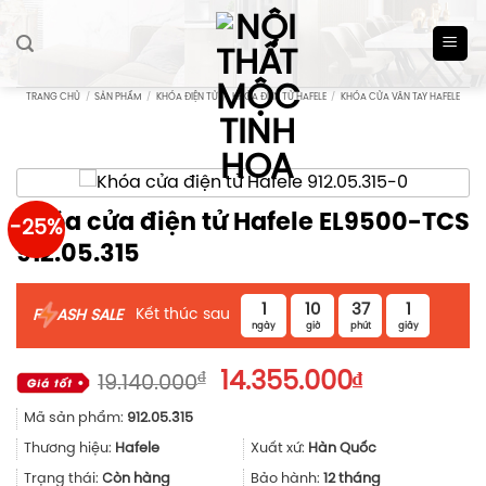
Skip
to
content
TRANG CHỦ
/
SẢN PHẨM
/
KHÓA ĐIỆN TỬ
/
KHÓA ĐIỆN TỬ HAFELE
/
KHÓA CỬA VÂN TAY HAFELE
Khóa cửa điện tử Hafele EL9500-TCS
-25%
912.05.315
1
10
37
0
Kết thúc sau
F
ASH SALE
ngày
giờ
phút
giây
Giá
Giá
₫
14.355.000
₫
19.140.000
gốc
hiện
Mã sản phẩm:
912.05.315
là:
tại
19.140.000₫.
là:
Thương hiệu:
Hafele
Xuất xứ:
Hàn Quốc
14.355.000
Trạng thái:
Còn hàng
Bảo hành:
12 tháng