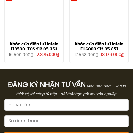
Khóa cửa điện tử Hafele
Khóa cửa điện tử Hafele
EL9500-TCS 912.05.353
EH6000 912.05.851
Giá
Giá
Giá
Giá
12.375.000
₫
13.176.000
₫
16.500.000
₫
17.568.000
₫
gốc
hiện
gốc
hiện
là:
tại
là:
tại
16.500.000₫.
là:
17.568.000₫.
là:
12.375.000₫.
13.17
ĐĂNG KÝ NHẬN TƯ VẤN
Mộc Tinh Hoa - Đơn vị
thiết kế, thi công tủ bếp - nội thất trọn gói chuyên nghiệp.