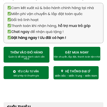
Cam kết xuất xứ & bảo hành chính hãng tại nhà
Miễn phí vận chuyển & lắp đặt toàn quốc
Đổi trả linh hoạt
Thanh toán khi nhận hàng,
hỗ trợ mua trả góp
Chat ngay
để nhận quà tặng !
Đặt hàng ngay ! Ưu đãi có hạn !
THÊM VÀO GIỎ HÀNG
ĐẶT MUA NGAY
HỆ THỐNG ĐẠI LÝ
YÊU CẦU TƯ VẤN