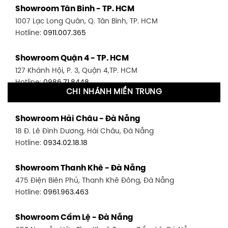
Showroom Tân Bình - TP. HCM
1007 Lạc Long Quân, Q. Tân Bình, TP. HCM
Hotline:
0911.007.365
Showroom Quận 4 - TP. HCM
127 Khánh Hội, P. 3, Quận 4,TP. HCM
Hotline:
0986.71.8448
CHI NHÁNH MIỀN TRUNG
Showroom Quận 11 - TP. HCM
Showroom Hải Châu - Đà Nẵng
1411 Đường 3/2, P. 16, Quận 11, TP. HCM
18 Đ. Lê Đình Dương, Hải Châu, Đà Nẵng
Hotline:
0906.256.759
Hotline:
0934.02.18.18
Showroom Quận 7 - TP. HCM
Showroom Thanh Khê - Đà Nẵng
1448 Huỳnh Tấn Phát, Phú Thuận, Quận 7, TP HCM
475 Điện Biên Phủ, Thanh Khê Đông, Đà Nẵng
Hotline:
0946.480.580
Hotline:
0961.963.463
Showroom Bình Thạnh - TP. HCM
Showroom Cẩm Lệ - Đà Nẵng
348 Đ. Bạch Đằng, P. 14, Bình Thạnh, TP HCM