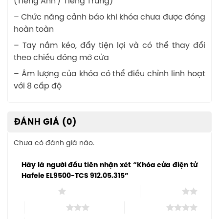
(Tiếng Anh / Tiếng Trung)
– Chức năng cảnh báo khi khóa chưa được đóng
hoàn toàn
– Tay nắm kéo, đẩy tiện lợi và có thể thay đổi
theo chiều đóng mở cửa
– Âm lượng của khóa có thể điều chỉnh linh hoạt
với 8 cấp độ
ĐÁNH GIÁ (0)
Chưa có đánh giá nào.
Hãy là người đầu tiên nhận xét “Khóa cửa điện tử
Hafele EL9500-TCS 912.05.315”
1 trên 5 sao
2 trên 5 sao
3 trên 5 sao
4 trên 5 sao