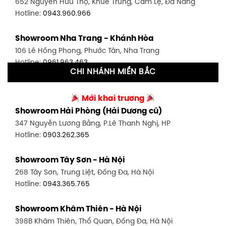
652 Nguyễn Hữu Thọ, Khuê Trung, Cẩm Lệ, Đà Nẵng
Hotline:
0902.716.230
Hotline:
0943.960.966
Showroom Tân Bình 1 - TP. HCM
Showroom Nha Trang - Khánh Hòa
591 Hoàng Văn Thụ, P. 4, Tân Bình, TP HCM
106 Lê Hồng Phong, Phước Tân, Nha Trang
Hotline:
0906.256.759
Hotline:
0961.963.463
CHI NHÁNH MIỀN BẮC
Showroom Tân Bình 2 - TP. HCM
Showroom Vinh - Nghệ An
90 Đ. Cộng Hòa, P. 4, Tân Bình, TP HCM
Mới khai trương
27-29 Nguyễn Sỹ Sách, Hưng Bình, TP Vinh, Nghệ An
Hotline:
0986.71.8448
Showroom Hải Phòng (Hải Dương cũ)
Hotline:
0943.960.966
347 Nguyễn Lương Bằng, P.Lê Thanh Nghị, HP
Showroom Thuận An - Bình Dương
Hotline:
0903.262.365
Showroom Buôn Ma Thuột
66 đường DT743, An Phú, Thuận An, Bình Dương
119 Lê Thánh Tông, Tân Lợi, Buôn Ma Thuột
Hotline:
0902.716.230
Showroom Tây Sơn - Hà Nội
Hotline:
0934.02.18.18
268 Tây Sơn, Trung Liệt, Đống Đa, Hà Nội
Showroom Biên Hòa - Đồng Nai
Hotline:
0943.365.765
452 Nguyễn Ái Quốc, Tân Tiến, TP. Biên Hòa, Đồng Nai
Hotline:
0946.480.580
Showroom Khâm Thiên - Hà Nội
398B Khâm Thiên, Thổ Quan, Đống Đa, Hà Nội