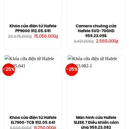
Khóa cửa điện tử Hafele
Camera chuông cửa
PP9000 912.05.691
Hafele SVD-700HD
Giá
Giá
959.23.096
15.056.000
₫
20.075.000
₫
gốc
hiện
Giá
Giá
2.565.000
₫
3.421.000
₫
là:
tại
gốc
hiện
20.075.000₫.
là:
là:
tại
15.056.000₫.
3.421.000₫.
là:
2.565
-25%
-25%
Khóa cửa điện tử Hafele
Màn hình cửa Hafele
EL7900-TCB 912.05.641
SLEEK 7 Điều khiển cảm
Giá
Giá
ứng 959.23.082
8.250.000
₫
11.000.000
₫