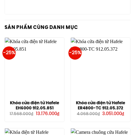
SẢN PHẨM CÙNG DANH MỤC
-25%
-25%
Khóa cửa điện tử Hafele
Khóa cửa điện tử Hafele
EH6000 912.05.851
ER4800-TC 912.05.372
Giá
Giá
Giá
Giá
13.176.000
₫
3.051.000
₫
17.568.000
₫
4.068.000
₫
gốc
hiện
gốc
hiện
là:
tại
là:
tại
17.568.000₫.
là:
4.068.000₫.
là:
13.176.000₫.
3.051