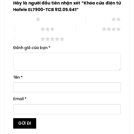
Hãy là người đầu tiên nhận xét “Khóa cửa điện tử
Hafele EL7900-TCB 912.05.641”
1 trên 5 sao
2 trên 5 sao
3 trên 5 sao
4 trên 5 sao
5 trên 5 sao
Đánh giá của bạn
*
Tên
*
Email
*