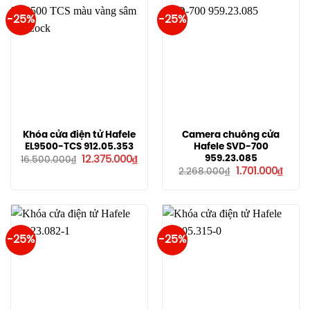
-25%
-25%
Khóa cửa điện tử Hafele
Camera chuông cửa
EL9500-TCS 912.05.353
Hafele SVD-700
Giá
Giá
959.23.085
12.375.000
₫
16.500.000
₫
gốc
hiện
Giá
Giá
1.701.000
₫
2.268.000
₫
là:
tại
gốc
hiện
16.500.000₫.
là:
là:
tại
12.375.000₫.
2.268.000₫.
là:
1.701.
-25%
-25%