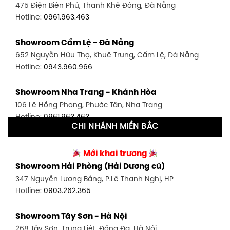
475 Điện Biên Phủ, Thanh Khê Đông, Đà Nẵng
Hotline:
0946.480.580
Hotline:
0961.963.463
Showroom Bình Thạnh - TP. HCM
Showroom Cẩm Lệ - Đà Nẵng
348 Đ. Bạch Đằng, P. 14, Bình Thạnh, TP HCM
652 Nguyễn Hữu Thọ, Khuê Trung, Cẩm Lệ, Đà Nẵng
Hotline:
0902.716.230
Hotline:
0943.960.966
Showroom Tân Bình 1 - TP. HCM
Showroom Nha Trang - Khánh Hòa
591 Hoàng Văn Thụ, P. 4, Tân Bình, TP HCM
106 Lê Hồng Phong, Phước Tân, Nha Trang
Hotline:
0906.256.759
Hotline:
0961.963.463
CHI NHÁNH MIỀN BẮC
Showroom Tân Bình 2 - TP. HCM
Showroom Vinh - Nghệ An
90 Đ. Cộng Hòa, P. 4, Tân Bình, TP HCM
Mới khai trương
27-29 Nguyễn Sỹ Sách, Hưng Bình, TP Vinh, Nghệ An
Hotline:
0986.71.8448
Showroom Hải Phòng (Hải Dương cũ)
Hotline:
0943.960.966
347 Nguyễn Lương Bằng, P.Lê Thanh Nghị, HP
Showroom Thuận An - Bình Dương
Hotline:
0903.262.365
Showroom Buôn Ma Thuột
66 đường DT743, An Phú, Thuận An, Bình Dương
119 Lê Thánh Tông, Tân Lợi, Buôn Ma Thuột
Hotline:
0902.716.230
Showroom Tây Sơn - Hà Nội
Hotline:
0934.02.18.18
268 Tây Sơn, Trung Liệt, Đống Đa, Hà Nội