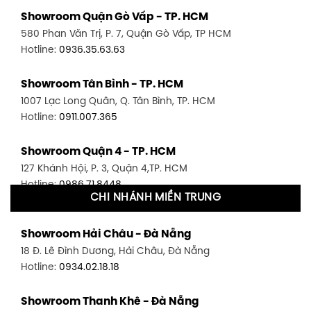
Showroom Quận Gò Vấp - TP. HCM
580 Phan Văn Trị, P. 7, Quận Gò Vấp, TP HCM
Hotline:
0936.35.63.63
Showroom Tân Bình - TP. HCM
1007 Lạc Long Quân, Q. Tân Bình, TP. HCM
Hotline:
0911.007.365
Showroom Quận 4 - TP. HCM
127 Khánh Hội, P. 3, Quận 4,TP. HCM
Hotline:
0986.71.8448
CHI NHÁNH MIỀN TRUNG
Showroom Quận 11 - TP. HCM
Showroom Hải Châu - Đà Nẵng
1411 Đường 3/2, P. 16, Quận 11, TP. HCM
18 Đ. Lê Đình Dương, Hải Châu, Đà Nẵng
Hotline:
0906.256.759
Hotline:
0934.02.18.18
Showroom Quận 7 - TP. HCM
Showroom Thanh Khê - Đà Nẵng
1448 Huỳnh Tấn Phát, Phú Thuận, Quận 7, TP HCM