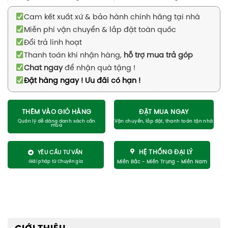
Cam kết xuất xứ & bảo hành chính hãng tại nhà
Miễn phí vận chuyển & lắp đặt toàn quốc
Đổi trả linh hoạt
Thanh toán khi nhận hàng,
hỗ trợ mua trả góp
Chat ngay
để nhận quà tặng !
Đặt hàng ngay ! Ưu đãi có hạn !
THÊM VÀO GIỎ HÀNG
ĐẶT MUA NGAY
HỆ THỐNG ĐẠI LÝ
YÊU CẦU TƯ VẤN