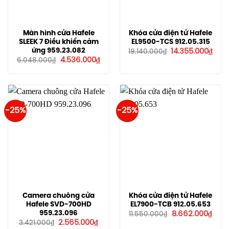
Màn hình cửa Hafele
Khóa cửa điện tử Hafele
SLEEK 7 Điều khiển cảm
EL9500-TCS 912.05.315
Giá
Giá
ứng 959.23.082
14.355.000
₫
19.140.000
₫
gốc
hiện
Giá
Giá
4.536.000
₫
6.048.000
₫
là:
tại
gốc
hiện
19.140.000₫.
là:
là:
tại
14.3
6.048.000₫.
là:
4.536.000₫.
-25%
-25%
Camera chuông cửa
Khóa cửa điện tử Hafele
Hafele SVD-700HD
EL7900-TCB 912.05.653
Giá
Giá
959.23.096
8.662.000
₫
11.550.000
₫
gốc
hiện
Giá
Giá
2.565.000
₫
3.421.000
₫
là:
tại
gốc
hiện