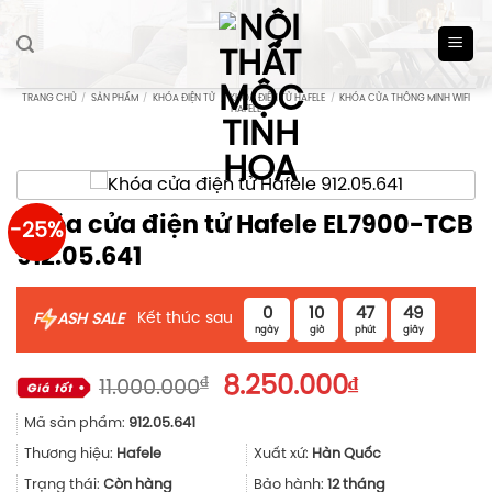
Skip
to
content
TRANG CHỦ
/
SẢN PHẨM
/
KHÓA ĐIỆN TỬ
/
KHÓA ĐIỆN TỬ HAFELE
/
KHÓA CỬA THÔNG MINH WIFI
HAFELE
Khóa cửa điện tử Hafele EL7900-TCB
-25%
912.05.641
0
10
47
48
Kết thúc sau
F
ASH SALE
ngày
giờ
phút
giây
Giá
Giá
₫
8.250.000
₫
11.000.000
gốc
hiện
Mã sản phẩm:
912.05.641
là:
tại
11.000.000₫.
là:
Thương hiệu:
Hafele
Xuất xứ:
Hàn Quốc
8.250.000₫.
Trạng thái:
Còn hàng
Bảo hành:
12 tháng