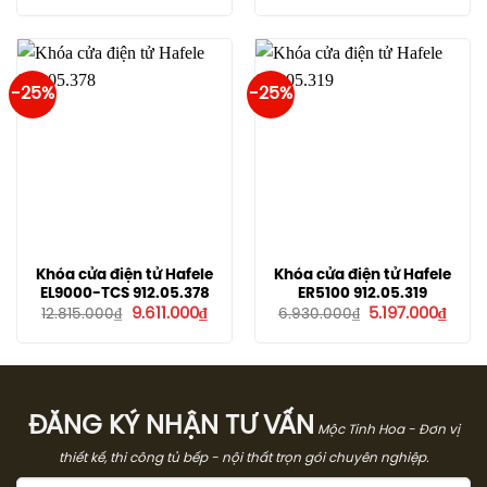
11.550.000₫.
là:
là:
tại
8.66
3.421.000₫.
là:
2.565.000₫.
-25%
-25%
Khóa cửa điện tử Hafele
Khóa cửa điện tử Hafele
EL9000-TCS 912.05.378
ER5100 912.05.319
Giá
Giá
Giá
Giá
9.611.000
₫
5.197.000
₫
12.815.000
₫
6.930.000
₫
gốc
hiện
gốc
hiện
là:
tại
là:
tại
12.815.000₫.
là:
6.930.000₫.
là:
9.611.000₫.
5.197
ĐĂNG KÝ NHẬN TƯ VẤN
Mộc Tinh Hoa - Đơn vị
thiết kế, thi công tủ bếp - nội thất trọn gói chuyên nghiệp.