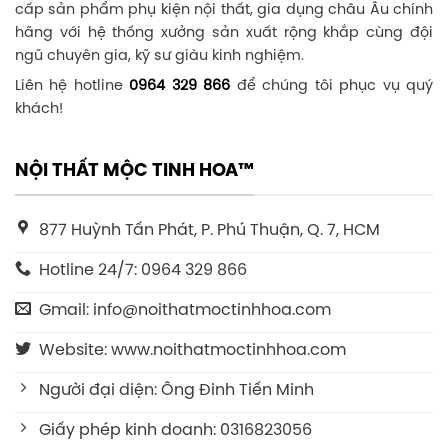
cấp sản phẩm phụ kiện nội thất, gia dụng châu Âu chính
hãng với hệ thống xưởng sản xuất rộng khắp cùng đội
ngũ chuyên gia, kỹ sư giàu kinh nghiệm.
Liên hệ hotline
0964 329 866
để chúng tôi phục vụ quý
khách!
NỘI THẤT MỘC TINH HOA™
877 Huỳnh Tấn Phát, P. Phú Thuận, Q. 7, HCM
Hotline 24/7: 0964 329 866
Gmail: info@noithatmoctinhhoa.com
Website: www.noithatmoctinhhoa.com
Người đại diện: Ông Đinh Tiến Minh
Giấy phép kinh doanh: 0316823056