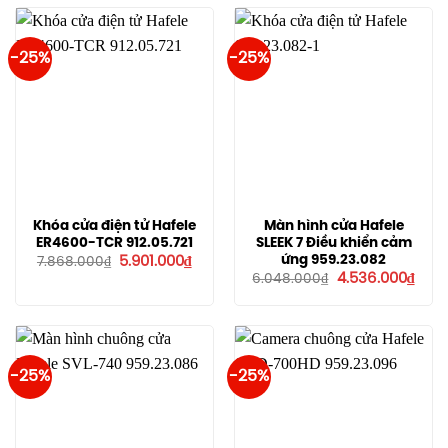
8.662.000₫.
13.17
-25%
-25%
Khóa cửa điện tử Hafele
Màn hình cửa Hafele
ER4600-TCR 912.05.721
SLEEK 7 Điều khiển cảm
Giá
Giá
ứng 959.23.082
5.901.000
₫
7.868.000
₫
gốc
hiện
Giá
Giá
4.536.000
₫
6.048.000
₫
là:
tại
gốc
hiện
7.868.000₫.
là:
là:
tại
5.901.000₫.
6.048.000₫.
là:
4.53
-25%
-25%