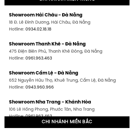
Showroom Quận 11 - TP. HCM
Showroom Hải Châu - Đà Nẵng
1411 Đường 3/2, P. 16, Quận 11, TP. HCM
18 Đ. Lê Đình Dương, Hải Châu, Đà Nẵng
Hotline:
0906.256.759
Hotline:
0934.02.18.18
Showroom Quận 7 - TP. HCM
Showroom Thanh Khê - Đà Nẵng
1448 Huỳnh Tấn Phát, Phú Thuận, Quận 7, TP HCM
475 Điện Biên Phủ, Thanh Khê Đông, Đà Nẵng
Hotline:
0946.480.580
Hotline:
0961.963.463
Showroom Bình Thạnh - TP. HCM
Showroom Cẩm Lệ - Đà Nẵng
348 Đ. Bạch Đằng, P. 14, Bình Thạnh, TP HCM
652 Nguyễn Hữu Thọ, Khuê Trung, Cẩm Lệ, Đà Nẵng
Hotline:
0902.716.230
Hotline:
0943.960.966
Showroom Tân Bình 1 - TP. HCM
Showroom Nha Trang - Khánh Hòa
591 Hoàng Văn Thụ, P. 4, Tân Bình, TP HCM
106 Lê Hồng Phong, Phước Tân, Nha Trang
Hotline:
0906.256.759
Hotline:
0961.963.463
CHI NHÁNH MIỀN BẮC
Showroom Tân Bình 2 - TP. HCM
Showroom Vinh - Nghệ An
90 Đ. Cộng Hòa, P. 4, Tân Bình, TP HCM