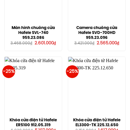
Màn hình chuông cửa
Camera chuông cửa
Hafele SVL-740
Hafele SVD-700HD
959.23.086
959.23.096
Giá
Giá
Giá
Giá
2.601.000
₫
2.565.000
₫
3.468.000
₫
3.421.000
₫
gốc
hiện
gốc
hiện
là:
tại
là:
tại
3.468.000₫.
là:
3.421.000₫.
là:
2.601.000₫.
2.565
-25%
-25%
Khóa cửa điện tử Hafele
Khóa cửa điện tử Hafele
ER5100 912.05.319
EL3300-TK 225.12.650
Giá
Giá
Giá
Giá