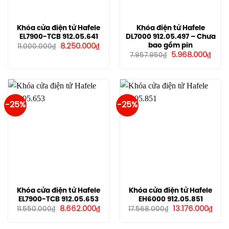
Khóa cửa điện tử Hafele
Khóa điện tử Hafele
EL7900-TCB 912.05.641
DL7000 912.05.497 – Chưa
Giá
Giá
bao gồm pin
8.250.000
₫
11.000.000
₫
gốc
hiện
Giá
Giá
5.968.000
₫
7.957.950
₫
là:
tại
gốc
hiện
11.000.000₫.
là:
là:
tại
8.250.000₫.
7.957.950₫.
là:
5.968
-25%
-25%
Khóa cửa điện tử Hafele
Khóa cửa điện tử Hafele
EL7900-TCB 912.05.653
EH6000 912.05.851
Giá
Giá
Giá
Giá
8.662.000
₫
13.176.000
₫
11.550.000
₫
17.568.000
₫
gốc
hiện
gốc
hiện
là:
tại
là:
tại
11.550.000₫.
là:
17.568.000₫.
là: