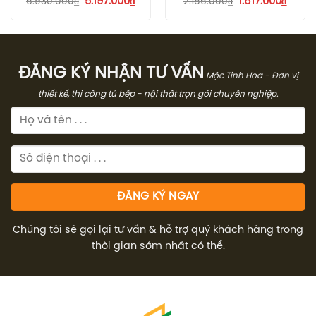
5.197.000
₫
1.617.000
₫
6.930.000
₫
2.156.000
₫
gốc
hiện
gốc
hiện
là:
tại
là:
tại
6.930.000₫.
là:
2.156.000₫.
là:
5.197.000₫.
1.617.
ĐĂNG KÝ NHẬN TƯ VẤN
Mộc Tinh Hoa - Đơn vị
thiết kế, thi công tủ bếp - nội thất trọn gói chuyên nghiệp.
Chúng tôi sẽ gọi lại tư vấn & hỗ trợ quý khách hàng trong
thời gian sớm nhất có thể.