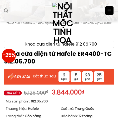
Skip
to
content
TRANG CHỦ
/
SẢN PHẨM
/
KHÓA ĐIỆN TỬ
/
KHÓA ĐIỆN TỬ HAFELE
/
KHÓA CỬA MẬT MÃ HAFELE
Khóa cửa điện tử Hafele ER4400-TC
-25%
912.05.700
2
5
23
24
Kết thúc sau
F
ASH SALE
ngày
giờ
phút
giây
Giá
Giá
₫
3.844.000
₫
5.126.000
gốc
hiện
Mã sản phẩm:
912.05.700
là:
tại
5.126.000₫.
là:
Thương hiệu:
Hafele
Xuất xứ:
Trung Quốc
3.844.000₫.
Trạng thái:
Còn hàng
Bảo hành:
12 tháng