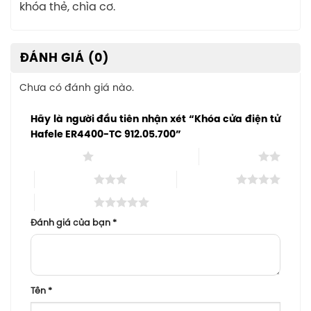
khóa thẻ, chìa cơ.
ĐÁNH GIÁ (0)
Chưa có đánh giá nào.
Hãy là người đầu tiên nhận xét “Khóa cửa điện tử
Hafele ER4400-TC 912.05.700”
1 trên 5 sao
2 trên 5 sao
3 trên 5 sao
4 trên 5 sao
5 trên 5 sao
Đánh giá của bạn
*
Tên
*