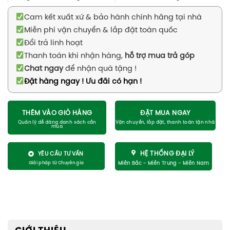
Cam kết xuất xứ & bảo hành chính hãng tại nhà
Miễn phí vận chuyển & lắp đặt toàn quốc
Đổi trả linh hoạt
Thanh toán khi nhận hàng,
hỗ trợ mua trả góp
Chat ngay
để nhận quà tặng !
Đặt hàng ngay ! Ưu đãi có hạn !
THÊM VÀO GIỎ HÀNG
ĐẶT MUA NGAY
HỆ THỐNG ĐẠI LÝ
YÊU CẦU TƯ VẤN