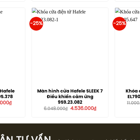
tại
là:
tại
.000₫.
là:
6.380.000₫.
là:
3.510.000₫.
4.785.000₫.
-25%
-25%
 Hafele
Màn hình cửa Hafele SLEEK 7
Khóa c
05.378
Điều khiển cảm ứng
EL790
Giá
959.23.082
.000
₫
11.000
hiện
Giá
Giá
4.536.000
₫
6.048.000
₫
tại
gốc
hiện
5.000₫.
là:
là:
tại
9.611.000₫.
6.048.000₫.
là:
4.536.000₫.