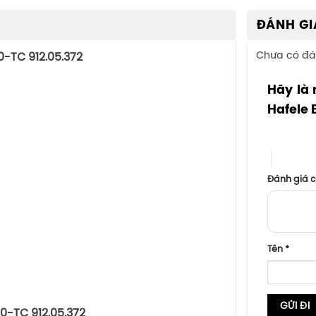
ĐÁNH GI
Chưa có đá
0-TC 912.05.372
Hãy là 
Hafele 
1 trên 5 sa
4 trên 5
Đánh giá 
Tên
*
0-TC 912.05.372