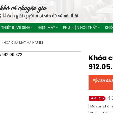
khó có chuyên gia
ý khách giải quyết mọi vấn đề về nội thất
THIẾT BỊ VỆ SINH
ĐIỆN MÁY
PHỤ KIỆN NỘI THẤT
KHÓ
KHÓA CỬA MẬT MÃ HAFELE
Khóa c
912.05
F
ASH SAL
4.
Mã sản phẩm