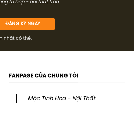
công tủ bếp - nội thất trọn
m nhất có thể.
FANPAGE CỦA CHÚNG TÔI
Mộc Tinh Hoa - Nội Thất