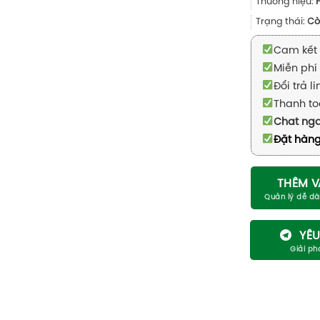
Thương hiệu:
Trạng thái:
Cò
Cam kết 
Miễn phí 
Đổi trả l
Thanh to
Chat ng
Đặt hàng
THÊM V
YÊU