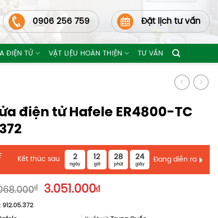
0906 256 759
Đặt lịch tư vấn
A ĐIỆN TỬ
VẬT LIỆU HOÀN THIỆN
TƯ VẤN
ửa điện tử Hafele ER4800-TC
.372
E
2
12
28
22
Kết thúc sau
Đang diễn ra
ngày
giờ
phút
giây
Giá
Giá
₫
3.051.000
₫
068.000
gốc
hiện
:
912.05.372
là:
tại