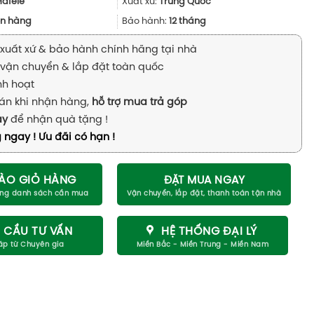
4.068.000₫.
là:
Hafele
Xuất xứ:
Trung Quốc
3.051.000₫.
n hàng
Bảo hành:
12 tháng
xuất xứ & bảo hành chính hãng tại nhà
vận chuyển & lắp đặt toàn quốc
inh hoạt
án khi nhận hàng,
hỗ trợ mua trả góp
ay
để nhận quà tặng !
 ngay ! Ưu đãi có hạn !
ÀO GIỎ HÀNG
ĐẶT MUA NGAY
 CẦU TƯ VẤN
HỆ THỐNG ĐẠI LÝ