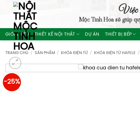
Skip
Việc 
to
Mộc Tinh Hoa
sẽ giúp qu
content
GIỚI THIỆU
THIẾT KẾ NỘI THẤT
DỰ ÁN
THIẾT BỊ BẾP
TRANG CHỦ
/
SẢN PHẨM
/
KHÓA ĐIỆN TỬ
/
KHÓA ĐIỆN TỬ HAFELE
/
-25%