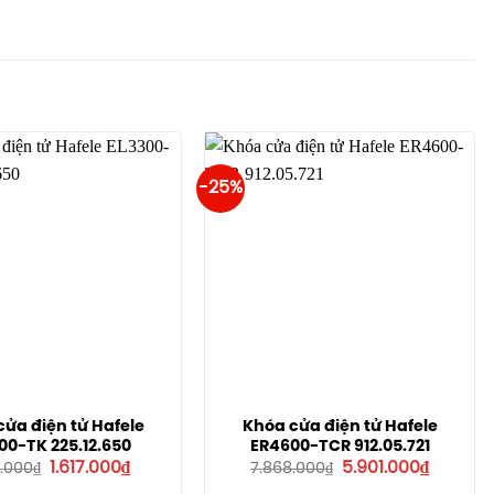
-25%
ửa điện tử Hafele
Khóa cửa điện tử Hafele
00-TK 225.12.650
ER4600-TCR 912.05.721
Giá
Giá
Giá
Giá
1.617.000
₫
5.901.000
₫
6.000
₫
7.868.000
₫
gốc
hiện
gốc
hiện