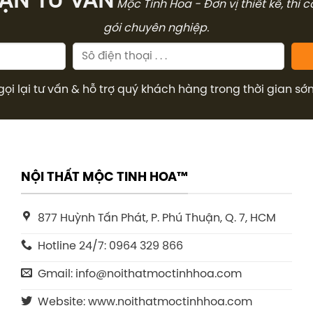
̣N TƯ VẤN
Mộc Tinh Hoa - Đơn vị thiết kế, thi 
gói chuyên nghiệp.
gọi lại tư vấn & hỗ trợ quý khách hàng trong thời gian sớ
NỘI THẤT MỘC TINH HOA™
877 Huỳnh Tấn Phát, P. Phú Thuận, Q. 7, HCM
Hotline 24/7: 0964 329 866
Gmail: info@noithatmoctinhhoa.com
Website: www.noithatmoctinhhoa.com