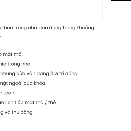
 độ bên trong nhà dao động trong khoảng
.
p mật mã.
ía trong nhà.
nhưng cửa vẫn đang ở vị trí đóng.
mặt ngoài của khóa.
 toàn.
ần liên tiếp mật mã / thẻ
ng và thủ công.