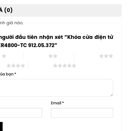
Á (0)
nh giá nào.
người đầu tiên nhận xét “Khóa cửa điện tử
ER4800-TC 912.05.372”
o
2 trên 5 sao
3 trên 5 sao
 sao
5 trên 5 sao
của bạn
*
Email
*