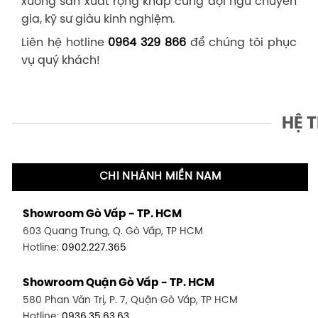
xưởng sản xuất rộng khắp cùng đội ngũ chuyên
gia, kỹ sư giàu kinh nghiệm.
Liên hệ hotline
0964 329 866
để chúng tôi phục
vụ quý khách!
HỆ 
CHI NHÁNH MIỀN NAM
Showroom Gò Vấp - TP. HCM
603 Quang Trung, Q. Gò Vấp, TP HCM
Hotline:
0902.227.365
Showroom Quận Gò Vấp - TP. HCM
580 Phan Văn Trị, P. 7, Quận Gò Vấp, TP HCM
Hotline:
0936.35.63.63