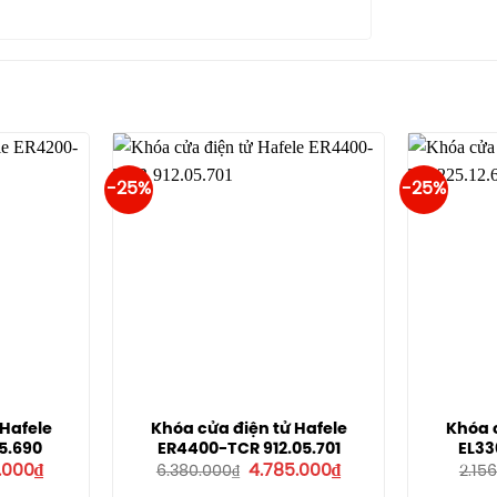
-25%
-25%
 Hafele
Khóa cửa điện tử Hafele
Khóa c
5.690
ER4400-TCR 912.05.701
EL33
Giá
Giá
Giá
0.000
₫
4.785.000
₫
6.380.000
₫
2.15
hiện
gốc
hiện