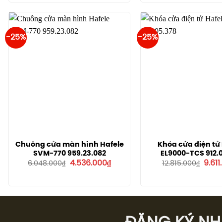
là:
tại
là:
5.610.000₫.
là:
4.680
4.207.000₫.
-25%
-25%
Chuông cửa màn hình Hafele
Khóa cửa điện tử
SVM-770 959.23.082
EL9000-TCS 912.
Giá
Giá
Giá
4.536.000
₫
9.611
6.048.000
₫
12.815.000
₫
gốc
hiện
gốc
là:
tại
là:
6.048.000₫.
là:
12.81
4.536.000₫.