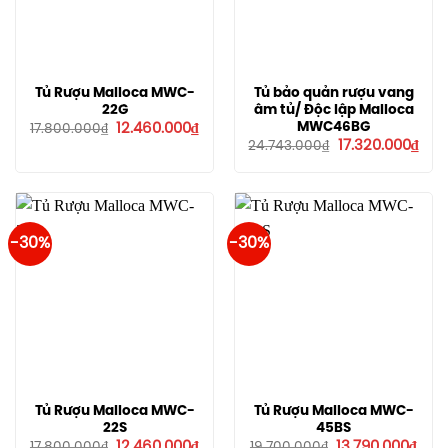
Tủ Rượu Malloca MWC-
Tủ bảo quản rượu vang
22G
âm tủ/ Độc lập Malloca
Giá
Giá
MWC46BG
12.460.000
₫
17.800.000
₫
gốc
hiện
Giá
Giá
17.320.000
₫
24.743.000
₫
là:
tại
gốc
hiện
17.800.000₫.
là:
là:
tại
12.460.000₫.
24.743.000₫.
là:
17.3
-30%
-30%
Tủ Rượu Malloca MWC-
Tủ Rượu Malloca MWC-
22S
45BS
Giá
Giá
Giá
Giá
12.460.000
₫
13.790.000
₫
17.800.000
₫
19.700.000
₫