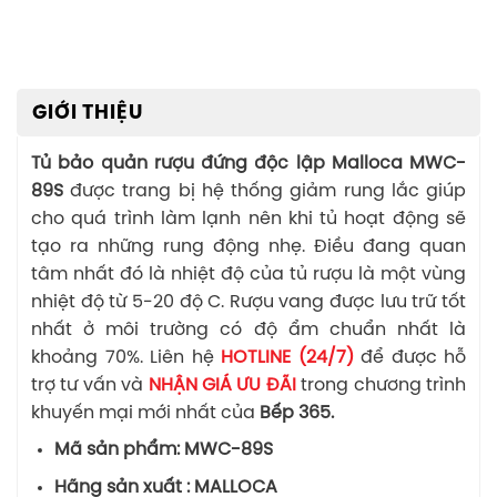
GIỚI THIỆU
Tủ bảo quản rượu đứng độc lập Malloca MWC-
89S
được trang bị hệ thống giảm rung lắc giúp
cho quá trình làm lạnh nên khi tủ hoạt động sẽ
tạo ra những rung động nhẹ. Điều đang quan
tâm nhất đó là nhiệt độ của tủ rượu là một vùng
nhiệt độ từ 5-20 độ C. Rượu vang được lưu trữ tốt
nhất ở môi trường có độ ẩm chuẩn nhất là
khoảng 70%. Liên hệ
HOTLINE (24/7)
để được hỗ
trợ tư vấn và
NHẬN GIÁ ƯU ĐÃI
trong chương trình
khuyến mại mới nhất của
Bếp 365.
Mã sản phẩm: MWC-89S
Hãng sản xuất : MALLOCA