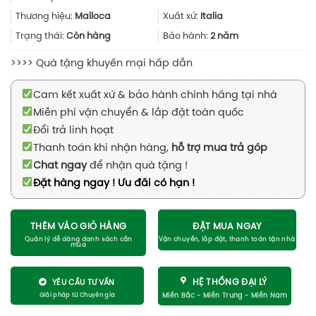
là:
tại
25.900.000₫.
là:
Thương hiệu:
Malloca
Xuất xứ:
Italia
18.130.000
Trạng thái:
Còn hàng
Bảo hành:
2 năm
>>>> Quà tặng khuyến mại hấp dẫn
Cam kết xuất xứ & bảo hành chính hãng tại nhà
Miễn phí vận chuyển & lắp đặt toàn quốc
Đổi trả linh hoạt
Thanh toán khi nhận hàng,
hỗ trợ mua trả góp
Chat ngay
để nhận quà tặng !
Đặt hàng ngay ! Ưu đãi có hạn !
THÊM VÀO GIỎ HÀNG
ĐẶT MUA NGAY
HỆ THỐNG ĐẠI LÝ
YÊU CẦU TƯ VẤN