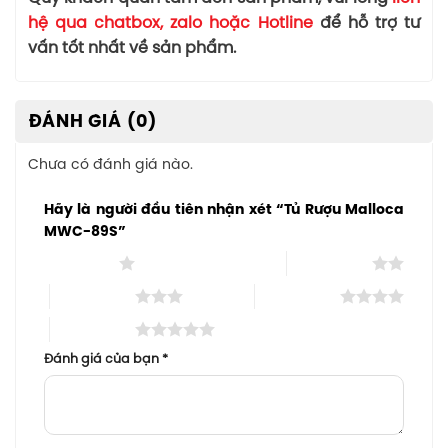
hệ qua chatbox, zalo hoặc Hotline
để hỗ trợ tư
vấn tốt nhất về sản phẩm.
ĐÁNH GIÁ (0)
Chưa có đánh giá nào.
Hãy là người đầu tiên nhận xét “Tủ Rượu Malloca
MWC-89S”
1 trên 5 sao
2 trên 5 sao
3 trên 5 sao
4 trên 5 sao
5 trên 5 sao
Đánh giá của bạn
*