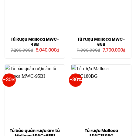
Tủ Rượu Malloca MWC-
Tủ rượu Malloca MWC-
48B
65B
Giá
Giá
Giá
Giá
5.040.000
₫
7.700.000
₫
7.200.000
₫
11.000.000
₫
gốc
hiện
gốc
hiện
là:
tại
là:
tại
7.200.000₫.
là:
11.000.000₫.
là:
5.040.000₫.
7.700
-30%
-30%
Tủ bảo quản rượu âm tủ
Tủ rượu Malloca
Malloca MWC-95BI
MWC180BG