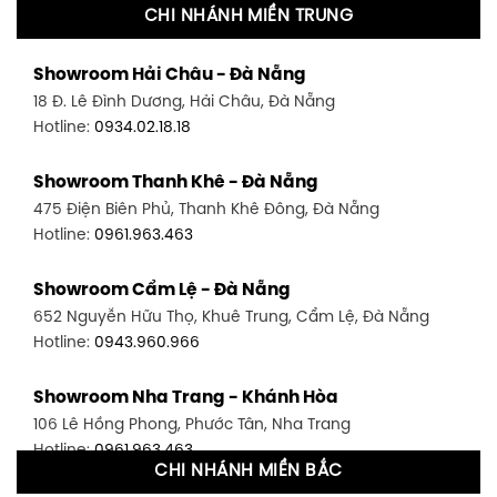
CHI NHÁNH MIỀN TRUNG
Showroom Quận 11 - TP. HCM
Showroom Hải Châu - Đà Nẵng
1411 Đường 3/2, P. 16, Quận 11, TP. HCM
18 Đ. Lê Đình Dương, Hải Châu, Đà Nẵng
Hotline:
0906.256.759
Hotline:
0934.02.18.18
Showroom Quận 7 - TP. HCM
Showroom Thanh Khê - Đà Nẵng
1448 Huỳnh Tấn Phát, Phú Thuận, Quận 7, TP HCM
475 Điện Biên Phủ, Thanh Khê Đông, Đà Nẵng
Hotline:
0946.480.580
Hotline:
0961.963.463
Showroom Bình Thạnh - TP. HCM
Showroom Cẩm Lệ - Đà Nẵng
348 Đ. Bạch Đằng, P. 14, Bình Thạnh, TP HCM
652 Nguyễn Hữu Thọ, Khuê Trung, Cẩm Lệ, Đà Nẵng
Hotline:
0902.716.230
Hotline:
0943.960.966
Showroom Tân Bình 1 - TP. HCM
Showroom Nha Trang - Khánh Hòa
591 Hoàng Văn Thụ, P. 4, Tân Bình, TP HCM
106 Lê Hồng Phong, Phước Tân, Nha Trang
Hotline:
0906.256.759
Hotline:
0961.963.463
CHI NHÁNH MIỀN BẮC
Showroom Tân Bình 2 - TP. HCM