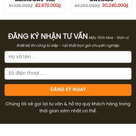
Giá
Giá
Giá
Giá
42.870.000
₫
30.240.000
₫
61.236.000
₫
43.200.000
₫
gốc
hiện
gốc
hiệ
là:
tại
là:
tại
61.236.000₫.
là:
43.200.000₫.
là:
42.870.000₫.
30.
ĐĂNG KÝ NHẬN TƯ VẤN
Mộc Tinh Hoa - Đơn vị
thiết kế, thi công tủ bếp - nội thất trọn gói chuyên nghiệp.
Chúng tôi sẽ gọi lại tư vấn & hỗ trợ quý khách hàng trong
thời gian sớm nhất có thể.