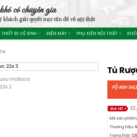
khó có chuyên gia
ý khách giải quyết mọi vấn đề về nội thất
THIẾT BỊ VỆ SINH
ĐIỆN MÁY
PHỤ KIỆN NỘI THẤT
KHÓ
OCA
Tủ Rượ
F
ASH SAL
17
Mã sản phẩm
Thương hiệu:
Trạng thái:
Cò