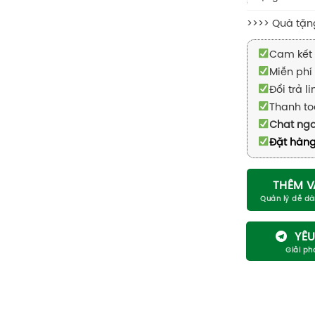
>>>> Quà tặn
Cam kết 
Miễn phí 
Đổi trả l
Thanh to
Chat ng
Đặt hàng
THÊM V
YÊU