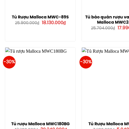
Tủ Rượu Malloca MWC-89S
Tủ bảo quản rượu v
Giá
Giá
Malloca MWC2
18.130.000
₫
25.900.000
₫
gốc
hiện
Giá
17.99
25.704.000
₫
là:
tại
gốc
25.900.000₫.
là:
là:
18.130.000₫.
25.70
-30%
-30%
Tủ rượu Malloca MWC180BG
Tủ Rượu Malloca 