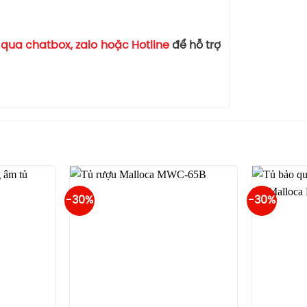
ệ qua chatbox, zalo hoặc Hotline
để hỗ trợ
-30%
-30%