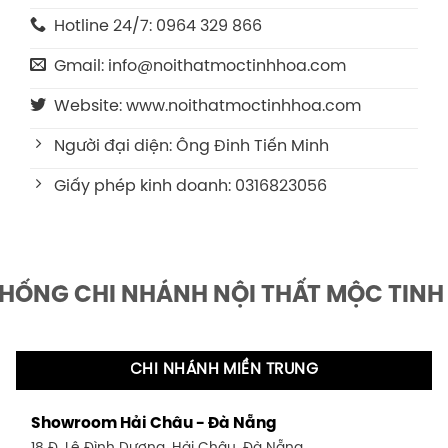
Hotline 24/7: 0964 329 866
Gmail: info@noithatmoctinhhoa.com
Website: www.noithatmoctinhhoa.com
Người đại diện: Ông Đinh Tiến Minh
Giấy phép kinh doanh: 0316823056
THỐNG CHI NHÁNH NỘI THẤT MỘC TINH
CHI NHÁNH MIỀN TRUNG
Showroom Hải Châu - Đà Nẵng
18 Đ. Lê Đình Dương, Hải Châu, Đà Nẵng