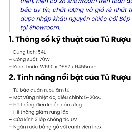
triển, hiện có 28 showroom trên toàn qu
bếp uy tín, chất lượng và giá rẻ nhất
được nhập khẩu nguyên chiếc bởi Bếp
tại Showroom.
1. Thông số kỹ thuật của Tủ Rượ
– Dung tích: 54L
– Công suất: 70W
– Kích thước: W590 x D557 x H455mm
2. Tính năng nổi bật của Tủ Rượ
– Tủ bảo quản rượu âm tủ
– Một vùng nhiệt độ, điều chỉnh: 5-20oC
– Hệ thống điều khiển cảm ứng
– Hệ thống giảm rung lắc
– Cửa kính 3 lớp chống tia UV
– Ngăn rượu bằng gỗ với cạnh viền inox