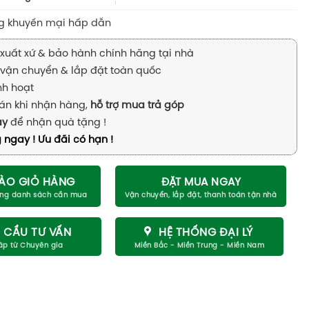
g khuyến mại hấp dẫn
xuất xứ & bảo hành chính hãng tại nhà
vận chuyển & lắp đặt toàn quốc
inh hoạt
án khi nhận hàng,
hỗ trợ mua trả góp
ay
để nhận quà tặng !
 ngay ! Ưu đãi có hạn !
ÀO GIỎ HÀNG
ĐẶT MUA NGAY
 CẦU TƯ VẤN
HỆ THỐNG ĐẠI LÝ