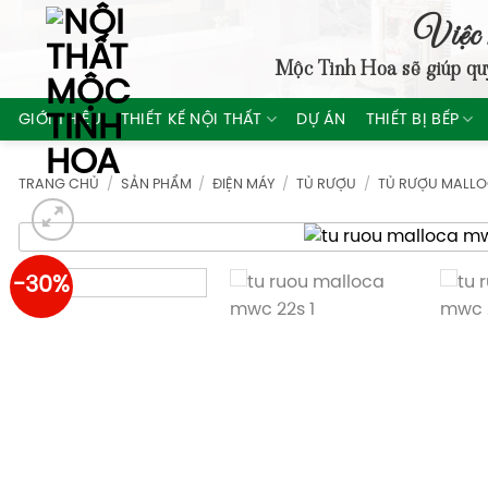
Skip
Việc 
to
Mộc Tinh Hoa
sẽ giúp qu
content
GIỚI THIỆU
THIẾT KẾ NỘI THẤT
DỰ ÁN
THIẾT BỊ BẾP
TRANG CHỦ
/
SẢN PHẨM
/
ĐIỆN MÁY
/
TỦ RƯỢU
/
TỦ RƯỢU MALL
-30%