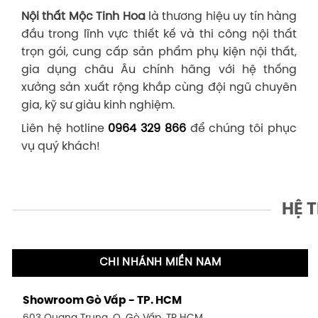
Nội thất Mộc Tinh Hoa
là thương hiệu uy tín hàng
đầu trong lĩnh vực thiết kế và thi công nội thất
trọn gói, cung cấp sản phẩm phụ kiện nội thất,
gia dụng châu Âu chính hãng với hệ thống
xưởng sản xuất rộng khắp cùng đội ngũ chuyên
gia, kỹ sư giàu kinh nghiệm.
Liên hệ hotline
0964 329 866
để chúng tôi phục
vụ quý khách!
HỆ 
CHI NHÁNH MIỀN NAM
Showroom Gò Vấp - TP. HCM
603 Quang Trung, Q. Gò Vấp, TP HCM