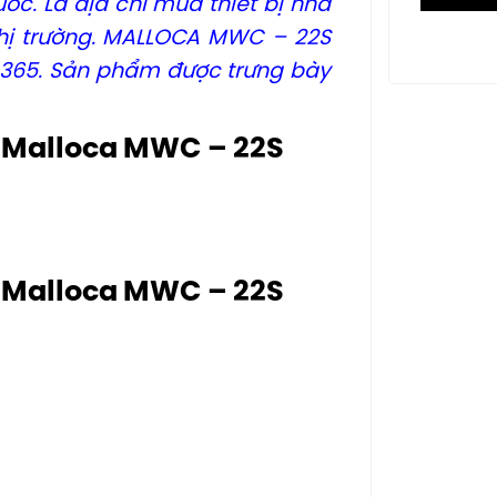
ốc. Là địa chỉ mua thiết bị nhà
 thị trường. MALLOCA MWC – 22S
 365. Sản phẩm được trưng bày
u Malloca MWC – 22S
u Malloca MWC – 22S