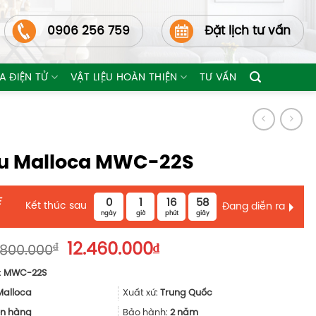
0906 256 759
Đặt lịch tư vấn
A ĐIỆN TỬ
VẬT LIỆU HOÀN THIỆN
TƯ VẤN
u Malloca MWC-22S
E
0
1
16
56
Kết thúc sau
Đang diễn ra
ngày
giờ
phút
giây
Giá
Giá
₫
12.460.000
₫
.800.000
gốc
hiện
:
MWC-22S
là:
tại
17.800.000₫.
là:
Malloca
Xuất xứ:
Trung Quốc
12.460.000₫.
n hàng
Bảo hành:
2 năm