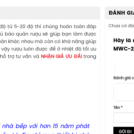
ĐÁNH GI
Chưa có đá
 độ từ 5-20 độ thì chúng hoàn toàn đáp
 Tủ bảo quản rượu sẽ giúp bạn làm được
Hãy là 
 quản khác nhau mà còn có khả năng giúp
MWC-2
ì vậy rượu luôn được để ở nhiệt độ tối ưu
hỗ trợ tư vấn và
NHẬN GIÁ ƯU ĐÃI
trong
1 trên 5 sa
4 trên 5
Đánh giá 
Tên
*
ị nhà bếp với hơn 15 năm phát