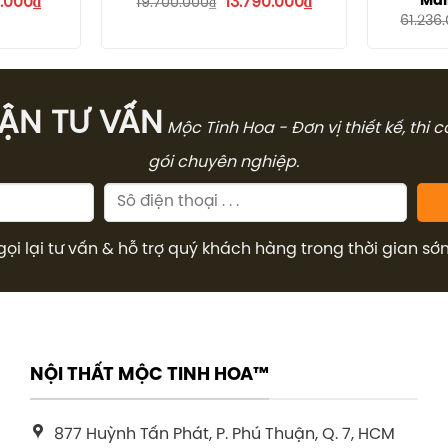
Giá
Giá
Giá
Mal
.000
₫
13.790.000
₫
19.700.000
₫
hiện
gốc
hiện
61.236
tại
là:
tại
000₫.
là:
19.700.000₫.
là:
5.040.000₫.
13.790.000₫.
̣N TƯ VẤN
Mộc Tinh Hoa - Đơn vị thiết kế, thi 
gói chuyên nghiệp.
gọi lại tư vấn & hỗ trợ quý khách hàng trong thời gian sớ
NỘI THẤT MỘC TINH HOA™
877 Huỳnh Tấn Phát, P. Phú Thuận, Q. 7, HCM