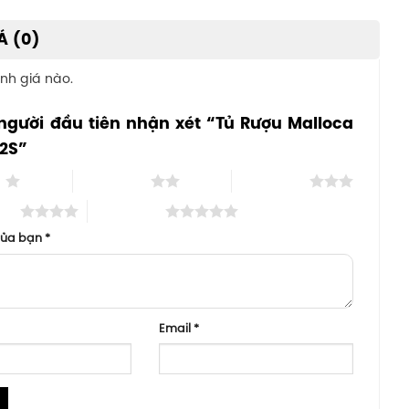
Á (0)
nh giá nào.
người đầu tiên nhận xét “Tủ Rượu Malloca
2S”
o
2 trên 5 sao
3 trên 5 sao
 sao
5 trên 5 sao
của bạn
*
Email
*