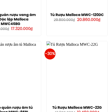
 quản rượu vang âm
Tủ Rượu Malloca MWC-120DC
Giá
Giá
 Độc lập Malloca
20.860.000
₫
29.800.000
₫
gốc
hiện
MWC46BG
là:
tại
Giá
Giá
17.320.000
₫
.000
₫
29.800.000₫.
là:
gốc
hiện
20.860
là:
tại
24.743.000₫.
là:
17.320.000₫.
-30%
o quản rượu âm tủ
Tủ Rượu Malloca MWC-22G