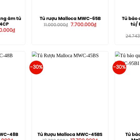
ang âm tủ
Tủ rượu Malloca MWC-65B
Tủ bảo
Giá
Giá
4CP
tủ/
7.700.000
₫
11.000.000
₫
gốc
hiện
Giá
0.000
₫
là:
tại
hiện
24.743
11.000.000₫.
là:
tại
7.700.000₫.
4.000₫.
là:
17.990.000₫.
-30%
-30%
MWC-48B
Tủ Rượu Malloca MWC-45BS
Tủ bả