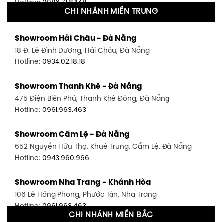
Hotline:
0986.71.8448
CHI NHÁNH MIỀN TRUNG
Showroom Quận 11 - TP. HCM
Showroom Hải Châu - Đà Nẵng
1411 Đường 3/2, P. 16, Quận 11, TP. HCM
18 Đ. Lê Đình Dương, Hải Châu, Đà Nẵng
Hotline:
0906.256.759
Hotline:
0934.02.18.18
Showroom Quận 7 - TP. HCM
Showroom Thanh Khê - Đà Nẵng
1448 Huỳnh Tấn Phát, Phú Thuận, Quận 7, TP HCM
475 Điện Biên Phủ, Thanh Khê Đông, Đà Nẵng
Hotline:
0946.480.580
Hotline:
0961.963.463
Showroom Bình Thạnh - TP. HCM
Showroom Cẩm Lệ - Đà Nẵng
348 Đ. Bạch Đằng, P. 14, Bình Thạnh, TP HCM
652 Nguyễn Hữu Thọ, Khuê Trung, Cẩm Lệ, Đà Nẵng
Hotline:
0902.716.230
Hotline:
0943.960.966
Showroom Tân Bình 1 - TP. HCM
Showroom Nha Trang - Khánh Hòa
591 Hoàng Văn Thụ, P. 4, Tân Bình, TP HCM
106 Lê Hồng Phong, Phước Tân, Nha Trang
Hotline:
0906.256.759
Hotline:
0961.963.463
CHI NHÁNH MIỀN BẮC
Showroom Tân Bình 2 - TP. HCM