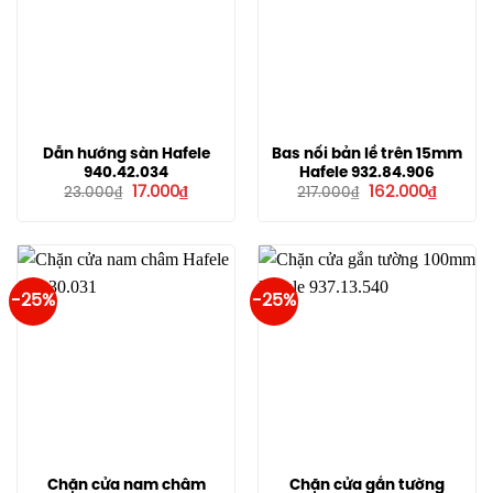
Dẫn hướng sàn Hafele
Bas nối bản lề trên 15mm
940.42.034
Hafele 932.84.906
Giá
Giá
Giá
Giá
17.000
₫
162.000
₫
23.000
₫
217.000
₫
gốc
hiện
gốc
hiện
là:
tại
là:
tại
23.000₫.
là:
217.000₫.
là:
17.000₫.
162.000
-25%
-25%
Chặn cửa nam châm
Chặn cửa gắn tường