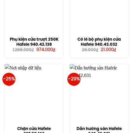
Phụ kiện cửa trượt 250K
Cờ lê bộ phụ kiện cửa
Hafele 940.42.138
Hafele 940.43.032
Giá
Giá
Giá
Giá
974.000
₫
21.000
₫
1.299.000
₫
29.000
₫
gốc
hiện
gốc
hiện
là:
tại
là:
tại
1.299.000₫.
là:
29.000₫.
là:
974.000₫.
21.000₫.
-25%
-29%
Chặn cửa Hafele
Dẫn hướng sàn Hafele