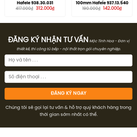
Hafele 938.30.031
100mm Hafele 937.13.540
Giá
Giá
Giá
Giá
312.000
₫
142.000
₫
417.000
₫
190.000
₫
gốc
hiện
gốc
hiện
là:
tại
là:
tại
417.000₫.
là:
190.000₫.
là:
312.000₫.
142.000
ĐĂNG KÝ NHẬN TƯ VẤN
Mộc Tinh Hoa - Đơn vị
thiết kế, thi công tủ bếp - nội thất trọn gói chuyên nghiệp.
Chúng tôi sẽ gọi lại tư vấn & hỗ trợ quý khách hàng trong
thời gian sớm nhất có thể.