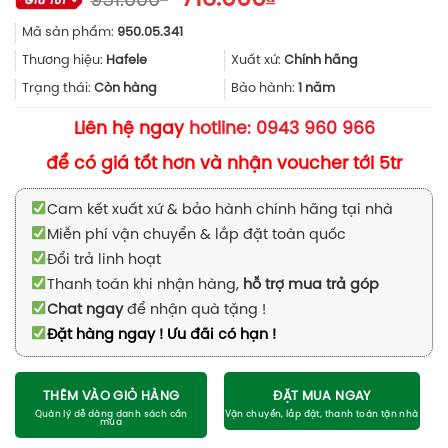
951.000
gốc
hiện
Mã sản phẩm:
950.05.341
là:
tại
951.000₫.
là:
Thương hiệu:
Hafele
Xuất xứ:
Chính hãng
713.000₫.
Trạng thái:
Còn hàng
Bảo hành:
1 năm
Liên hệ ngay
hotline: 0943 960 966
để có giá tốt hơn và nhận voucher tới 5tr
Cam kết xuất xứ & bảo hành chính hãng tại nhà
Miễn phí vận chuyển & lắp đặt toàn quốc
Đổi trả linh hoạt
Thanh toán khi nhận hàng,
hỗ trợ mua trả góp
Chat ngay
để nhận quà tặng !
Đặt hàng ngay ! Ưu đãi có hạn !
THÊM VÀO GIỎ HÀNG
ĐẶT MUA NGAY