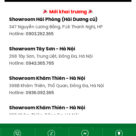
Showroom Vinh - Nghệ An
90 Đ. Cộng Hòa, P. 4, Tân Bình, TP HCM
Mới khai trương
27-29 Nguyễn Sỹ Sách, Hưng Bình, TP Vinh, Nghệ An
Hotline:
0986.71.8448
Showroom Hải Phòng (Hải Dương cũ)
Hotline:
0943.960.966
347 Nguyễn Lương Bằng, P.Lê Thanh Nghị, HP
Showroom Thuận An - Bình Dương
Hotline:
0903.262.365
Showroom Buôn Ma Thuột
66 đường DT743, An Phú, Thuận An, Bình Dương
119 Lê Thánh Tông, Tân Lợi, Buôn Ma Thuột
Hotline:
0902.716.230
Showroom Tây Sơn - Hà Nội
Hotline:
0934.02.18.18
268 Tây Sơn, Trung Liệt, Đống Đa, Hà Nội
Showroom Biên Hòa - Đồng Nai
Hotline:
0943.365.765
452 Nguyễn Ái Quốc, Tân Tiến, TP. Biên Hòa, Đồng Nai
Hotline:
0946.480.580
Showroom Khâm Thiên - Hà Nội
398B Khâm Thiên, Thổ Quan, Đống Đa, Hà Nội
Hotline:
0936.092.365
Showroom Khâm Thiên - Hà Nội
302 Khâm Thiên, Đống Đa, Hà Nội
Hotline:
0943.980.890
Copyright © 2026 - Nội thất Mộc Tinh Hoa
Website đang chạy thử nghiệm chờ đăng ký với Bộ công thương