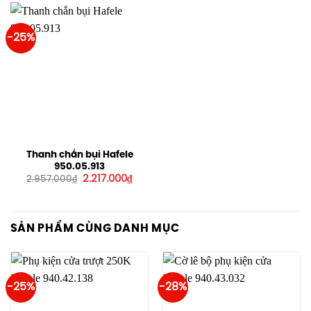
-25%
Thanh chắn bụi Hafele
950.05.913
Giá
Giá
2.217.000
₫
2.957.000
₫
gốc
hiện
là:
tại
2.957.000₫.
là:
2.217.000₫.
SẢN PHẨM CÙNG DANH MỤC
-25%
-28%