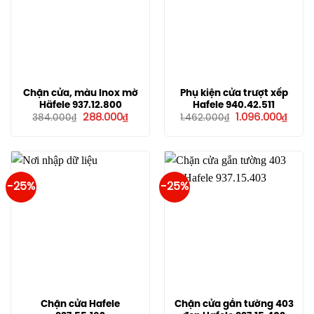
Chặn cửa, màu Inox mờ
Phụ kiện cửa trượt xếp
Häfele 937.12.800
Hafele 940.42.511
Giá
Giá
Giá
Giá
288.000
₫
1.096.000
₫
384.000
₫
1.462.000
₫
gốc
hiện
gốc
hiện
là:
tại
là:
tại
384.000₫.
là:
1.462.000₫.
là:
288.000₫.
1.096
-25%
-25%
Chặn cửa Hafele
Chặn cửa gắn tường 403