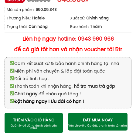
858.000
gốc
hiện
Mã sản phẩm:
950.05.343
là:
tại
858.000₫.
là:
Thương hiệu:
Hafele
Xuất xứ:
Chính hãng
643.000₫.
Trạng thái:
Còn hàng
Bảo hành:
1 năm
Liên hệ ngay
hotline: 0943 960 966
để có giá tốt hơn và nhận voucher tới 5tr
Cam kết xuất xứ & bảo hành chính hãng tại nhà
Miễn phí vận chuyển & lắp đặt toàn quốc
Đổi trả linh hoạt
Thanh toán khi nhận hàng,
hỗ trợ mua trả góp
Chat ngay
để nhận quà tặng !
Đặt hàng ngay ! Ưu đãi có hạn !
THÊM VÀO GIỎ HÀNG
ĐẶT MUA NGAY