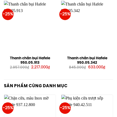
-25%
-25%
Thanh chắn bụi Hafele
Thanh chắn bụi Hafele
950.05.913
950.05.342
Giá
Giá
Giá
Giá
2.217.000
₫
633.000
₫
2.957.000
₫
845.000
₫
gốc
hiện
gốc
hiện
là:
tại
là:
tại
2.957.000₫.
là:
845.000₫.
là:
2.217.000₫.
633.00
SẢN PHẨM CÙNG DANH MỤC
-25%
-25%