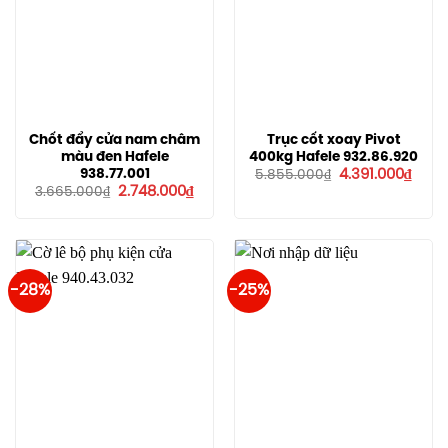
Chốt đẩy cửa nam châm
Trục cốt xoay Pivot
màu đen Hafele
400kg Hafele 932.86.920
Giá
Giá
938.77.001
4.391.000
₫
5.855.000
₫
gốc
hiện
Giá
Giá
2.748.000
₫
3.665.000
₫
là:
tại
gốc
hiện
5.855.000₫.
là:
là:
tại
4.391
3.665.000₫.
là:
2.748.000₫.
-28%
-25%