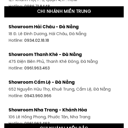
Hotline:
0986.71.8448
CHI NHÁNH MIỀN TRUNG
Showroom Quận 11 - TP. HCM
Showroom Hải Châu - Đà Nẵng
1411 Đường 3/2, P. 16, Quận 11, TP. HCM
18 Đ. Lê Đình Dương, Hải Châu, Đà Nẵng
Hotline:
0906.256.759
Hotline:
0934.02.18.18
Showroom Quận 7 - TP. HCM
Showroom Thanh Khê - Đà Nẵng
1448 Huỳnh Tấn Phát, Phú Thuận, Quận 7, TP HCM
475 Điện Biên Phủ, Thanh Khê Đông, Đà Nẵng
Hotline:
0946.480.580
Hotline:
0961.963.463
Showroom Bình Thạnh - TP. HCM
Showroom Cẩm Lệ - Đà Nẵng
348 Đ. Bạch Đằng, P. 14, Bình Thạnh, TP HCM
652 Nguyễn Hữu Thọ, Khuê Trung, Cẩm Lệ, Đà Nẵng
Hotline:
0902.716.230
Hotline:
0943.960.966
Showroom Tân Bình 1 - TP. HCM
Showroom Nha Trang - Khánh Hòa
591 Hoàng Văn Thụ, P. 4, Tân Bình, TP HCM
106 Lê Hồng Phong, Phước Tân, Nha Trang
Hotline:
0906.256.759
Hotline:
0961.963.463