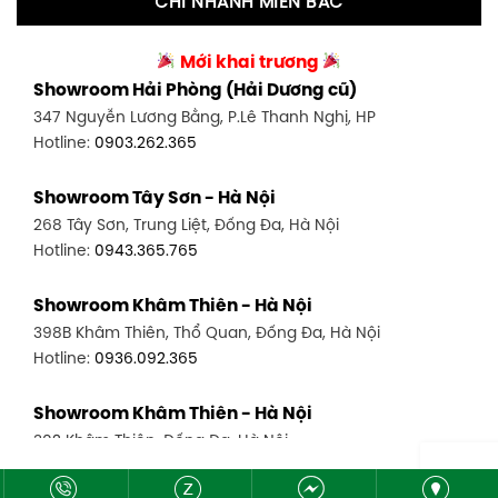
CHI NHÁNH MIỀN BẮC
Showroom Tân Bình 2 - TP. HCM
Showroom Vinh - Nghệ An
90 Đ. Cộng Hòa, P. 4, Tân Bình, TP HCM
Mới khai trương
27-29 Nguyễn Sỹ Sách, Hưng Bình, TP Vinh, Nghệ An
Hotline:
0986.71.8448
Showroom Hải Phòng (Hải Dương cũ)
Hotline:
0943.960.966
347 Nguyễn Lương Bằng, P.Lê Thanh Nghị, HP
Showroom Thuận An - Bình Dương
Hotline:
0903.262.365
Showroom Buôn Ma Thuột
66 đường DT743, An Phú, Thuận An, Bình Dương
119 Lê Thánh Tông, Tân Lợi, Buôn Ma Thuột
Hotline:
0902.716.230
Showroom Tây Sơn - Hà Nội
Hotline:
0934.02.18.18
268 Tây Sơn, Trung Liệt, Đống Đa, Hà Nội
Showroom Biên Hòa - Đồng Nai
Hotline:
0943.365.765
452 Nguyễn Ái Quốc, Tân Tiến, TP. Biên Hòa, Đồng Nai
Hotline:
0946.480.580
Showroom Khâm Thiên - Hà Nội
398B Khâm Thiên, Thổ Quan, Đống Đa, Hà Nội
Hotline:
0936.092.365
Showroom Khâm Thiên - Hà Nội
302 Khâm Thiên, Đống Đa, Hà Nội
Hotline:
0943.980.890
Copyright © 2026 - Nội thất Mộc Tinh Hoa