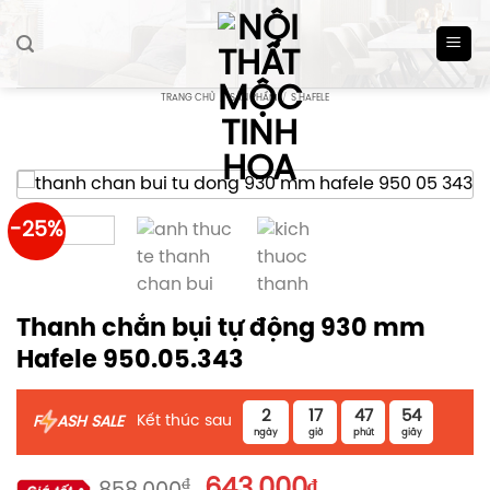
Skip
to
content
TRANG CHỦ
/
SẢN PHẨM
/
S HAFELE
-25%
Thanh chắn bụi tự động 930 mm
Hafele 950.05.343
2
17
47
53
Kết thúc sau
F
ASH SALE
ngày
giờ
phút
giây
Giá
Giá
₫
643.000
₫