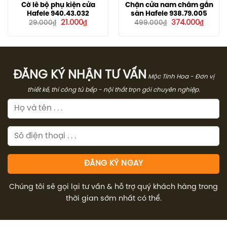
Cờ lê bộ phụ kiện cửa
Chặn cửa nam châm gắn
Hafele 940.43.032
sàn Hafele 938.79.005
Giá
Giá
Giá
Giá
21.000
₫
374.000
₫
29.000
₫
499.000
₫
gốc
hiện
gốc
hiện
là:
tại
là:
tại
29.000₫.
là:
499.000₫.
là:
21.000₫.
374.00
ĐĂNG KÝ NHẬN TƯ VẤN
Mộc Tinh Hoa - Đơn vị
thiết kế, thi công tủ bếp - nội thất trọn gói chuyên nghiệp.
Chúng tôi sẽ gọi lại tư vấn & hỗ trợ quý khách hàng trong
thời gian sớm nhất có thể.