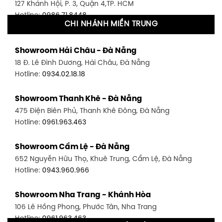
127 Khánh Hội, P. 3, Quận 4,TP. HCM
Hotline:
0986.71.8448
CHI NHÁNH MIỀN TRUNG
Showroom Quận 11 - TP. HCM
Showroom Hải Châu - Đà Nẵng
1411 Đường 3/2, P. 16, Quận 11, TP. HCM
18 Đ. Lê Đình Dương, Hải Châu, Đà Nẵng
Hotline:
0906.256.759
Hotline:
0934.02.18.18
Showroom Quận 7 - TP. HCM
Showroom Thanh Khê - Đà Nẵng
1448 Huỳnh Tấn Phát, Phú Thuận, Quận 7, TP HCM
475 Điện Biên Phủ, Thanh Khê Đông, Đà Nẵng
Hotline:
0946.480.580
Hotline:
0961.963.463
Showroom Bình Thạnh - TP. HCM
Showroom Cẩm Lệ - Đà Nẵng
348 Đ. Bạch Đằng, P. 14, Bình Thạnh, TP HCM
652 Nguyễn Hữu Thọ, Khuê Trung, Cẩm Lệ, Đà Nẵng
Hotline:
0902.716.230
Hotline:
0943.960.966
Showroom Tân Bình 1 - TP. HCM
Showroom Nha Trang - Khánh Hòa
591 Hoàng Văn Thụ, P. 4, Tân Bình, TP HCM
106 Lê Hồng Phong, Phước Tân, Nha Trang
Hotline:
0906.256.759
Hotline:
0961.963.463