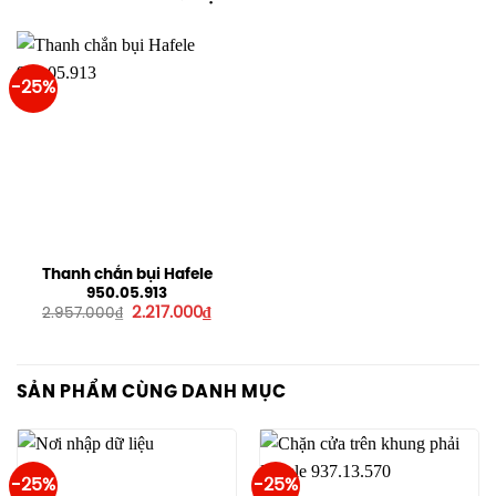
-25%
Thanh chắn bụi Hafele
950.05.913
Giá
Giá
2.217.000
₫
2.957.000
₫
gốc
hiện
là:
tại
2.957.000₫.
là:
2.217.000₫.
SẢN PHẨM CÙNG DANH MỤC
-25%
-25%