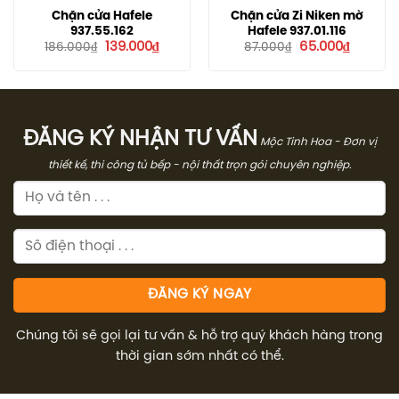
Chặn cửa Hafele
Chặn cửa Zi Niken mờ
937.55.162
Hafele 937.01.116
Giá
Giá
Giá
Giá
139.000
₫
65.000
₫
186.000
₫
87.000
₫
gốc
hiện
gốc
hiện
là:
tại
là:
tại
186.000₫.
là:
87.000₫.
là:
139.000₫.
65.000₫
ĐĂNG KÝ NHẬN TƯ VẤN
Mộc Tinh Hoa - Đơn vị
thiết kế, thi công tủ bếp - nội thất trọn gói chuyên nghiệp.
Chúng tôi sẽ gọi lại tư vấn & hỗ trợ quý khách hàng trong
thời gian sớm nhất có thể.