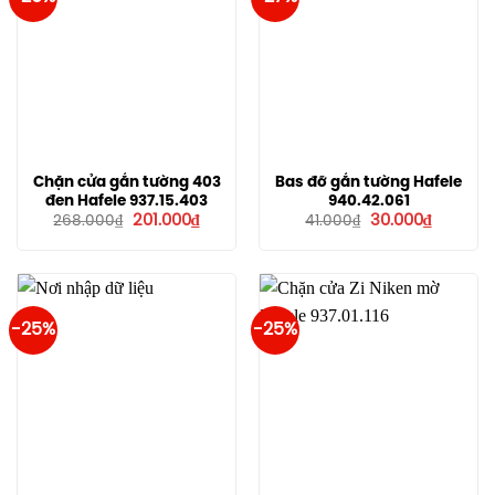
Chặn cửa gắn tường 403
Bas đỡ gắn tường Hafele
đen Hafele 937.15.403
940.42.061
Giá
Giá
Giá
Giá
201.000
₫
30.000
₫
268.000
₫
41.000
₫
gốc
hiện
gốc
hiện
là:
tại
là:
tại
268.000₫.
là:
41.000₫.
là:
201.000₫.
30.000₫.
-25%
-25%