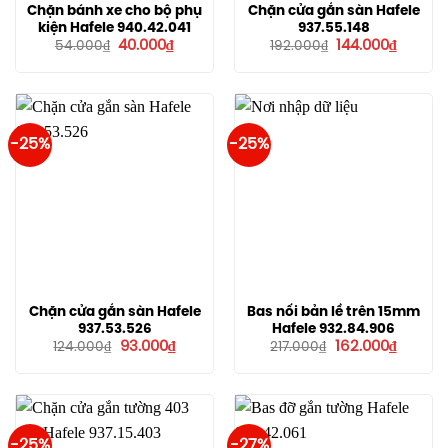
Chặn bánh xe cho bộ phụ
Chặn cửa gắn sàn Hafele
kiện Hafele 940.42.041
937.55.148
Giá
Giá
Giá
Giá
40.000
₫
144.000
₫
54.000
₫
192.000
₫
gốc
hiện
gốc
hiện
là:
tại
là:
tại
54.000₫.
là:
192.000₫.
là:
40.000₫.
144.000
-25%
-25%
Chặn cửa gắn sàn Hafele
Bas nối bản lề trên 15mm
937.53.526
Hafele 932.84.906
Giá
Giá
Giá
Giá
93.000
₫
162.000
₫
124.000
₫
217.000
₫
gốc
hiện
gốc
hiện
là:
tại
là:
tại
124.000₫.
là:
217.000₫.
là:
93.000₫.
162.000
-25%
-27%