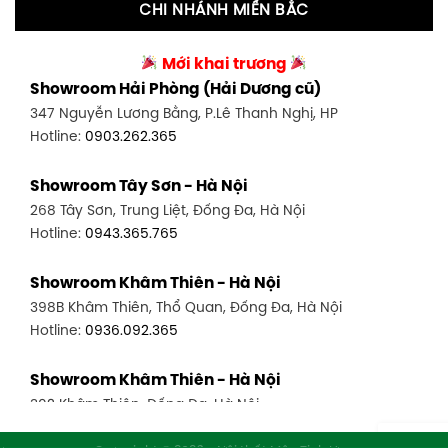
CHI NHÁNH MIỀN BẮC
Showroom Tân Bình 2 - TP. HCM
Showroom Vinh - Nghệ An
90 Đ. Cộng Hòa, P. 4, Tân Bình, TP HCM
Mới khai trương
27-29 Nguyễn Sỹ Sách, Hưng Bình, TP Vinh, Nghệ An
Hotline:
0986.71.8448
Showroom Hải Phòng (Hải Dương cũ)
Hotline:
0943.960.966
347 Nguyễn Lương Bằng, P.Lê Thanh Nghị, HP
Showroom Thuận An - Bình Dương
Hotline:
0903.262.365
Showroom Buôn Ma Thuột
66 đường DT743, An Phú, Thuận An, Bình Dương
119 Lê Thánh Tông, Tân Lợi, Buôn Ma Thuột
Hotline:
0902.716.230
Showroom Tây Sơn - Hà Nội
Hotline:
0934.02.18.18
268 Tây Sơn, Trung Liệt, Đống Đa, Hà Nội
Showroom Biên Hòa - Đồng Nai
Hotline:
0943.365.765
452 Nguyễn Ái Quốc, Tân Tiến, TP. Biên Hòa, Đồng Nai
Hotline:
0946.480.580
Showroom Khâm Thiên - Hà Nội
398B Khâm Thiên, Thổ Quan, Đống Đa, Hà Nội
Hotline:
0936.092.365
Showroom Khâm Thiên - Hà Nội
302 Khâm Thiên, Đống Đa, Hà Nội
Hotline:
0943.980.890