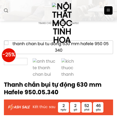
Skip
to
content
TRANG CHỦ
/
SẢN PHẨM
/
S HAFELE
-25%
Thanh chắn bụi tự động 630 mm
Hafele 950.05.340
2
2
52
45
Kết thúc sau
F
ASH SALE
ngày
giờ
phút
giây