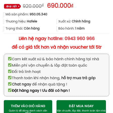
Giá
Giá
₫
690.000
₫
920.000
gốc
hiện
Mã sản phẩm:
950.05.340
là:
tại
920.000₫.
là:
Thương hiệu:
Hafele
Xuất xứ:
Chính hãng
690.000₫.
Trạng thái:
Còn hàng
Bảo hành:
1 năm
Liên hệ ngay
hotline: 0943 960 966
để có giá tốt hơn và nhận voucher tới 5tr
Cam kết xuất xứ & bảo hành chính hãng tại nhà
Miễn phí vận chuyển & lắp đặt toàn quốc
Đổi trả linh hoạt
Thanh toán khi nhận hàng,
hỗ trợ mua trả góp
Chat ngay
để nhận quà tặng !
Đặt hàng ngay ! Ưu đãi có hạn !
THÊM VÀO GIỎ HÀNG
ĐẶT MUA NGAY