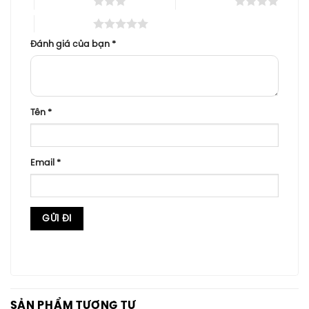
3 trên 5 sao
4 trên 5 sao
5 trên 5 sao
Đánh giá của bạn
*
Tên
*
Email
*
SẢN PHẨM TƯƠNG TỰ