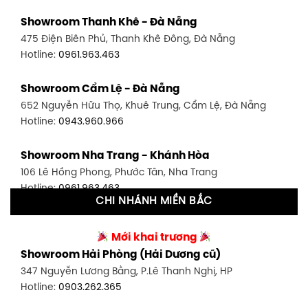
Showroom Quận 7 - TP. HCM
Showroom Thanh Khê - Đà Nẵng
1448 Huỳnh Tấn Phát, Phú Thuận, Quận 7, TP HCM
475 Điện Biên Phủ, Thanh Khê Đông, Đà Nẵng
Hotline:
0946.480.580
Hotline:
0961.963.463
Showroom Bình Thạnh - TP. HCM
Showroom Cẩm Lệ - Đà Nẵng
348 Đ. Bạch Đằng, P. 14, Bình Thạnh, TP HCM
652 Nguyễn Hữu Thọ, Khuê Trung, Cẩm Lệ, Đà Nẵng
Hotline:
0902.716.230
Hotline:
0943.960.966
Showroom Tân Bình 1 - TP. HCM
Showroom Nha Trang - Khánh Hòa
591 Hoàng Văn Thụ, P. 4, Tân Bình, TP HCM
106 Lê Hồng Phong, Phước Tân, Nha Trang
Hotline:
0906.256.759
Hotline:
0961.963.463
CHI NHÁNH MIỀN BẮC
Showroom Tân Bình 2 - TP. HCM
Showroom Vinh - Nghệ An
90 Đ. Cộng Hòa, P. 4, Tân Bình, TP HCM
Mới khai trương
27-29 Nguyễn Sỹ Sách, Hưng Bình, TP Vinh, Nghệ An
Hotline:
0986.71.8448
Showroom Hải Phòng (Hải Dương cũ)
Hotline:
0943.960.966
347 Nguyễn Lương Bằng, P.Lê Thanh Nghị, HP
Showroom Thuận An - Bình Dương
Hotline:
0903.262.365
Showroom Buôn Ma Thuột
66 đường DT743, An Phú, Thuận An, Bình Dương
119 Lê Thánh Tông, Tân Lợi, Buôn Ma Thuột
Hotline:
0902.716.230