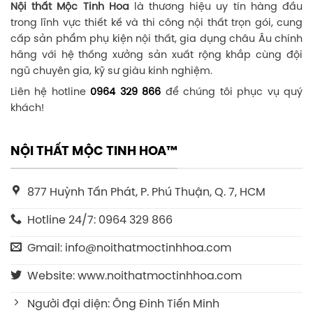
Nội thất Mộc Tinh Hoa
là thương hiệu uy tín hàng đầu
trong lĩnh vực thiết kế và thi công nội thất trọn gói, cung
cấp sản phẩm phụ kiện nội thất, gia dụng châu Âu chính
hãng với hệ thống xưởng sản xuất rộng khắp cùng đội
ngũ chuyên gia, kỹ sư giàu kinh nghiệm.
Liên hệ hotline
0964 329 866
để chúng tôi phục vụ quý
khách!
NỘI THẤT MỘC TINH HOA™
877 Huỳnh Tấn Phát, P. Phú Thuận, Q. 7, HCM
Hotline 24/7: 0964 329 866
Gmail: info@noithatmoctinhhoa.com
Website: www.noithatmoctinhhoa.com
Người đại diện: Ông Đinh Tiến Minh