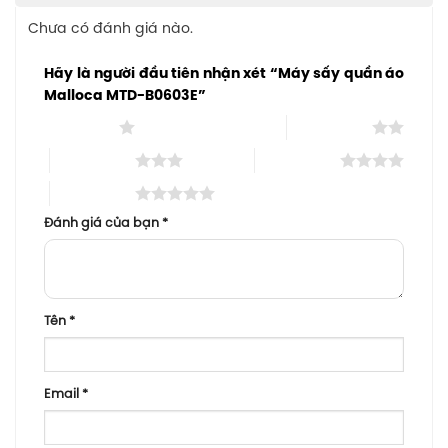
Chưa có đánh giá nào.
Hãy là người đầu tiên nhận xét “Máy sấy quần áo
Malloca MTD-B0603E”
1 trên 5 sao
2 trên 5 sao
3 trên 5 sao
4 trên 5 sao
5 trên 5 sao
Đánh giá của bạn
*
Tên
*
Email
*