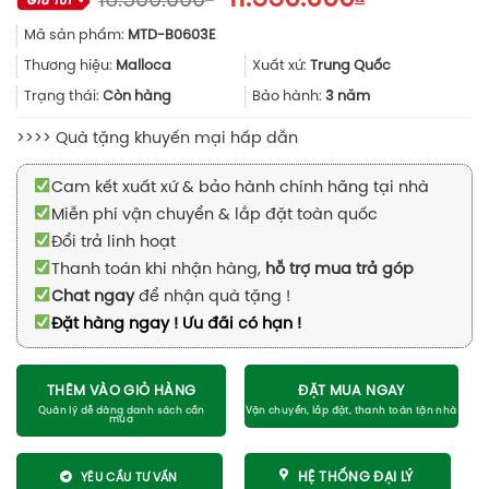
16.500.000
gốc
hiện
Mã sản phẩm:
MTD-B0603E
là:
tại
16.500.000₫.
là:
Thương hiệu:
Malloca
Xuất xứ:
Trung Quốc
11.550.000₫
Trạng thái:
Còn hàng
Bảo hành:
3 năm
>>>> Quà tặng khuyến mại hấp dẫn
Cam kết xuất xứ & bảo hành chính hãng tại nhà
Miễn phí vận chuyển & lắp đặt toàn quốc
Đổi trả linh hoạt
Thanh toán khi nhận hàng,
hỗ trợ mua trả góp
Chat ngay
để nhận quà tặng !
Đặt hàng ngay ! Ưu đãi có hạn !
THÊM VÀO GIỎ HÀNG
ĐẶT MUA NGAY
HỆ THỐNG ĐẠI LÝ
YÊU CẦU TƯ VẤN