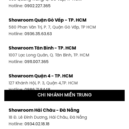
Hotline:
0902.227.365
Showroom Quận Gò Vấp - TP. HCM
580 Phan Văn Trị, P. 7, Quận Gò Vấp, TP HCM
Hotline:
0936.35.63.63
Showroom Tân Bình - TP. HCM
1007 Lạc Long Quân, Q. Tân Bình, TP. HCM
Hotline:
0911.007.365
Showroom Quận 4 - TP. HCM
127 Khánh Hội, P. 3, Quận 4,TP. HCM
Hotline:
0986.71.8448
CHI NHÁNH MIỀN TRUNG
Showroom Quận 11 - TP. HCM
Showroom Hải Châu - Đà Nẵng
1411 Đường 3/2, P. 16, Quận 11, TP. HCM
18 Đ. Lê Đình Dương, Hải Châu, Đà Nẵng
Hotline:
0906.256.759
Hotline:
0934.02.18.18