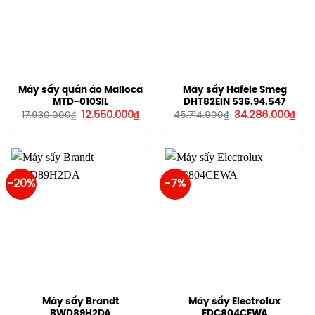
Máy sấy quần áo Malloca
Máy sấy Hafele Smeg
MTD-010SIL
DHT82EIN 536.94.547
Giá
Giá
Giá
Giá
12.550.000
₫
34.286.000
₫
17.930.000
₫
45.714.900
₫
gốc
hiện
gốc
hiệ
là:
tại
là:
tại
17.930.000₫.
là:
45.714.900₫.
là:
12.550.000₫.
34.2
-20%
-7%
Máy sấy Brandt
Máy sấy Electrolux
BWD89H2DA
EDC804CEWA