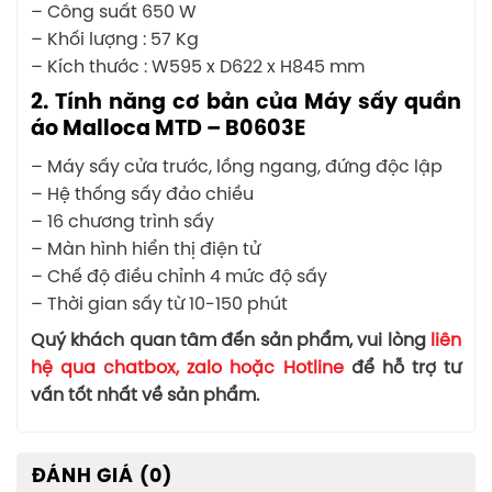
– Công suất 650 W
– Khối lượng : 57 Kg
– Kích thước : W595 x D622 x H845 mm
2. Tính năng cơ bản của Máy sấy quần
áo Malloca MTD – B0603E
– Máy sấy cửa trước, lồng ngang, đứng độc lập
– Hệ thống sấy đảo chiều
– 16 chương trình sấy
– Màn hình hiển thị điện tử
– Chế độ điều chỉnh 4 mức độ sấy
– Thời gian sấy từ 10-150 phút
Quý khách quan tâm đến sản phẩm, vui lòng
liên
hệ qua chatbox, zalo hoặc Hotline
để hỗ trợ tư
vấn tốt nhất về sản phẩm.
ĐÁNH GIÁ (0)