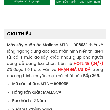
GIỚI THIỆU
Máy sấy quần áo Malloca MTD – B0603E
thiết kế
lồng ngang đứng độc lập, màn hình hiển thị điện
tử, có 4 mức độ sấy khác nhau giúp cho người
dùng dễ dàng lựa chọn. Liên hệ
HOTLINE (24/7)
để được hỗ trợ tư vấn và
NHẬN GIÁ ƯU ĐÃI
trong
chương trình khuyến mại mới nhất của
Bếp 365.
Mã sản phẩm: MTD – B0603E
Hãng sản xuất : MALLOCA
Bảo hành : 2 Năm
Xuất xứ : Chính hãng