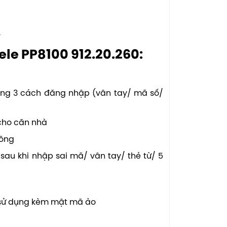
y
le PP8100 912.20.260:
rong 3 cách đăng nhập (vân tay/ mã số/
 cho căn nhà
 công
 sau khi nhập sai mã/ vân tay/ thẻ từ/ 5
̉ dụng kèm mật mã ảo