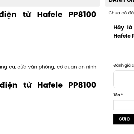
ĐÁNH GI
iện tử Hafele PP8100
Chưa có đá
Hãy là
Hafele 
1 trên 5 sa
4 trên 5
Đánh giá 
ng cư, cửa văn phòng, cơ quan an ninh
iện tử Hafele PP8100
Tên
*