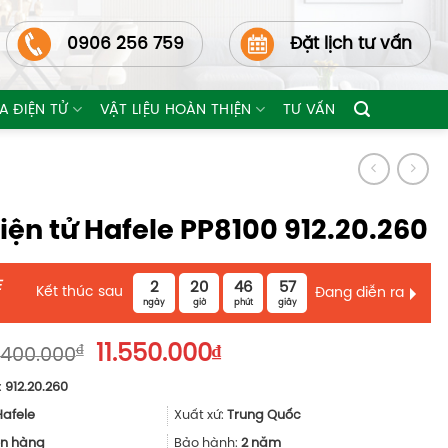
0906 256 759
Đặt lịch tư vấn
A ĐIỆN TỬ
VẬT LIỆU HOÀN THIỆN
TƯ VẤN
iện tử Hafele PP8100 912.20.260
E
2
20
46
56
Kết thúc sau
Đang diễn ra
ngày
giờ
phút
giây
Giá
Giá
₫
11.550.000
₫
.400.000
gốc
hiện
:
912.20.260
là:
tại
15.400.000₫.
là:
Hafele
Xuất xứ:
Trung Quốc
11.550.000₫.
n hàng
Bảo hành:
2 năm