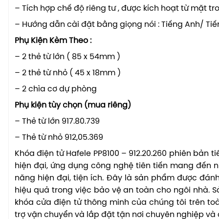
– Tích hợp chế độ riêng tư , được kích hoạt từ mặt t
– Hướng dẫn cài đặt bằng giọng nói : Tiếng Anh/ Ti
Phụ Kiện Kèm Theo :
– 2 thẻ từ lớn ( 85 x 54mm )
– 2 thẻ từ nhỏ ( 45 x 18mm )
– 2 chìa cơ dự phòng
Phụ kiện tùy chọn (mua riêng)
– Thẻ từ lớn 917.80.739
– Thẻ từ nhỏ 912,05.369
Khóa điện tử Hafele PP8100 – 912.20.260 phiên bản 
hiện đại, ứng dụng công nghệ tiên tiến mang đến n
năng hiện đại, tiện ích. Đây là sản phẩm được đán
hiệu quả trong việc bảo vệ an toàn cho ngôi nhà.
khóa cửa điện tử thông minh của chúng tôi trên to
trợ vận chuyển và lắp đặt tận nơi chuyên nghiệp và