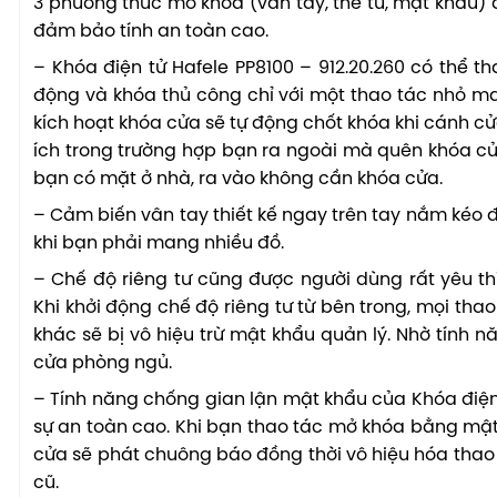
3 phương thức mở khóa (vân tay, thẻ từ, mật khẩu)
đảm bảo tính an toàn cao.
– Khóa điện tử Hafele PP8100 – 912.20.260 có thể th
động và khóa thủ công chỉ với một thao tác nhỏ ma
kích hoạt khóa cửa sẽ tự động chốt khóa khi cánh cửa 
ích trong trường hợp bạn ra ngoài mà quên khóa cử
bạn có mặt ở nhà, ra vào không cần khóa cửa.
– Cảm biến vân tay thiết kế ngay trên tay nắm kéo đ
khi bạn phải mang nhiều đồ.
– Chế độ riêng tư cũng được người dùng rất yêu th
Khi khởi động chế độ riêng tư từ bên trong, mọi th
khác sẽ bị vô hiệu trừ mật khẩu quản lý. Nhờ tính 
cửa phòng ngủ.
– Tính năng chống gian lận mật khẩu của Khóa điện
sự an toàn cao. Khi bạn thao tác mở khóa bằng mật k
cửa sẽ phát chuông báo đồng thời vô hiệu hóa thao t
cũ.