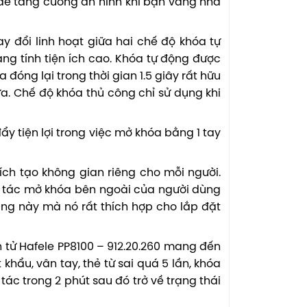
 để tăng cường an ninh khi bạn vắng nhà
ay đổi linh hoạt giữa hai chế độ khóa tự
ng tính tiện ích cao. Khóa tự động được
đóng lại trong thời gian 1.5 giây rất hữu
a. Chế độ khóa thủ công chỉ sử dụng khi
ẩy tiện lợi trong việc mở khóa bằng 1 tay
ích tạo không gian riêng cho mỗi người.
ao tác mở khóa bên ngoài của người dùng
năng này mà nó rất thích hợp cho lắp đặt
 tử Hafele PP8100 – 912.20.260 mang đến
hẩu, vân tay, thẻ từ sai quá 5 lần, khóa
ác trong 2 phút sau đó trở về trạng thái