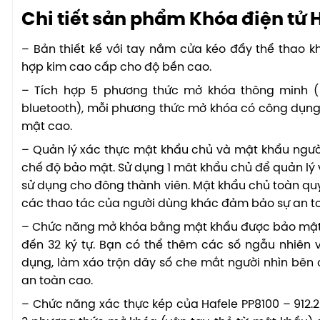
Chi tiết sản phẩm Khóa điện tử 
– Bản thiết kế với tay nắm cửa kéo đẩy thể thao k
hợp kim cao cấp cho độ bền cao.
– Tích hợp 5 phương thức mở khóa thông minh ( 
bluetooth), mỗi phương thức mở khóa có công dụng 
mật cao.
– Quản lý xác thực mật khẩu chủ và mật khẩu ngườ
chế độ bảo mật. Sử dụng 1 mât khẩu chủ để quản lý 
sử dụng cho đông thành viên. Mật khẩu chủ toàn quy
các thao tác của người dùng khác đảm bảo sự an t
– Chức năng mở khóa bằng mật khẩu được bảo mật 
đến 32 ký tự. Bạn có thể thêm các số ngẫu nhiên
dụng, làm xáo trộn dãy số che mắt người nhìn bê
an toàn cao.
– Chức năng xác thực kép của Hafele PP8100 – 912.2