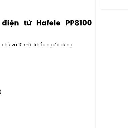
điện tử Hafele PP8100
̉u chủ và 10 mật khẩu người dùng
)