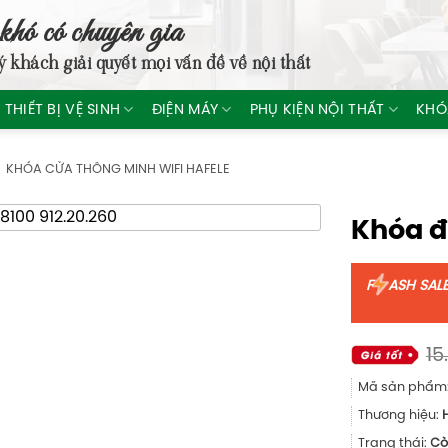
khó có chuyên gia
ý khách giải quyết mọi vấn đề về nội thất
THIẾT BỊ VỆ SINH
ĐIỆN MÁY
PHỤ KIỆN NỘI THẤT
KHÓ
KHÓA CỬA THÔNG MINH WIFI HAFELE
Khóa đ
F
ASH SAL
15
Mã sản phẩm
Thương hiệu:
Trạng thái:
Cò