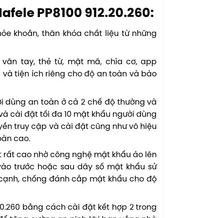
Hafele PP8100 912.20.260:
hỏe khoắn, thân khóa chất liệu từ những
vân tay, thẻ từ, mật mã, chìa cơ, app
và tiện ích riêng cho độ an toàn và bảo
i dùng an toàn ở cả 2 chế độ thường và
và cài đặt tối đa 10 mật khẩu người dùng
ền truy cập và cài đặt cũng như vô hiệu
oàn cao.
rất cao nhờ công nghệ mật khẩu ảo lên
 vào trước hoặc sau dãy số mật khẩu sử
n cạnh, chống đánh cắp mật khẩu cho độ
0.260 bằng cách cài đặt kết hợp 2 trong