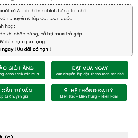
xuất xứ & bảo hành chính hãng tại nhà
vận chuyển & lắp đặt toàn quốc
inh hoạt
án khi nhận hàng,
hỗ trợ mua trả góp
ay
để nhận quà tặng !
 ngay ! Ưu đãi có hạn !
ÀO GIỎ HÀNG
ĐẶT MUA NGAY
 CẦU TƯ VẤN
HỆ THỐNG ĐẠI LÝ