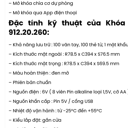
– Mở khóa chìa cơ dự phòng
– Mở khóa qua App điện thoại
Đặc tính kỹ thuật của Khóa 
912.20.260:
– Khả năng lưu trữ : 100 vân tay, 100 thẻ từ, 1 mật khâ
– Kích thước mặt ngoài : R78.5 x C394 x S76.5 mm
– Kích thước mặt trọng : R78.5 x C394 x S69.5 mm
– Màu hoàn thiện : đen mờ
– Phiên bản chuẩn
– Nguồn điện : 6V ( 8 viên Pin alkaline loại 1,5V, cỡ AA 
– Nguồn khẩn cấp : Pin 5V / cổng USB
– Nhiệt độ vận hành : từ -25°C đến +55°C
– Kiểu lắp đặt: gắn cửa