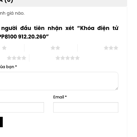
Á (0)
nh giá nào.
 người đầu tiên nhận xét “Khóa điện tử
PP8100 912.20.260”
o
2 trên 5 sao
3 trên 5 sao
 sao
5 trên 5 sao
của bạn
*
Email
*