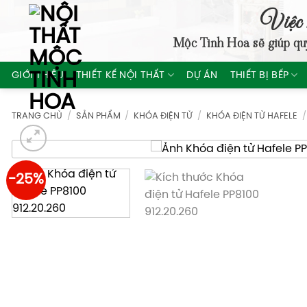
Skip
Việc 
to
Mộc Tinh Hoa
sẽ giúp qu
content
GIỚI THIỆU
THIẾT KẾ NỘI THẤT
DỰ ÁN
THIẾT BỊ BẾP
TRANG CHỦ
/
SẢN PHẨM
/
KHÓA ĐIỆN TỬ
/
KHÓA ĐIỆN TỬ HAFELE
/
-25%