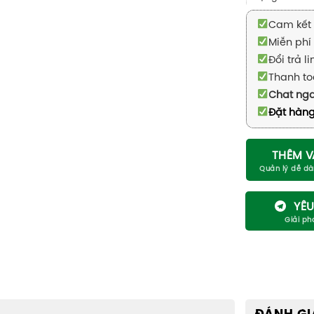
Cam kết 
Miễn phí 
Đổi trả l
Thanh to
Chat ng
Đặt hàng
THÊM V
YÊU