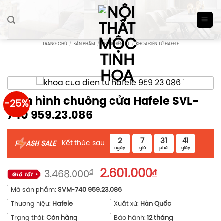
Skip
to
content
TRANG CHỦ
/
SẢN PHẨM
/
KHÓA ĐIỆN TỬ
/
KHÓA ĐIỆN TỬ HAFELE
Màn hình chuông cửa Hafele SVL-
-25%
740 959.23.086
2
7
31
41
Kết thúc sau
F
ASH SALE
ngày
giờ
phút
giây
Giá
Giá
₫
2.601.000
₫
3.468.000
gốc
hiện
Mã sản phẩm:
SVM-740 959.23.086
là:
tại
3.468.000₫.
là:
Thương hiệu:
Hafele
Xuất xứ:
Hàn Quốc
2.601.000₫.
Trạng thái:
Còn hàng
Bảo hành:
12 tháng