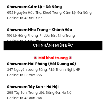
Showroom Bình Thạnh - TP. HCM
Showroom Cẩm Lệ - Đà Nẵng
348 Đ. Bạch Đằng, P. 14, Bình Thạnh, TP HCM
652 Nguyễn Hữu Thọ, Khuê Trung, Cẩm Lệ, Đà Nẵng
Hotline:
0902.716.230
Hotline:
0943.960.966
Showroom Tân Bình 1 - TP. HCM
Showroom Nha Trang - Khánh Hòa
591 Hoàng Văn Thụ, P. 4, Tân Bình, TP HCM
106 Lê Hồng Phong, Phước Tân, Nha Trang
Hotline:
0906.256.759
Hotline:
0961.963.463
CHI NHÁNH MIỀN BẮC
Showroom Tân Bình 2 - TP. HCM
Showroom Vinh - Nghệ An
90 Đ. Cộng Hòa, P. 4, Tân Bình, TP HCM
Mới khai trương
27-29 Nguyễn Sỹ Sách, Hưng Bình, TP Vinh, Nghệ An
Hotline:
0986.71.8448
Showroom Hải Phòng (Hải Dương cũ)
Hotline:
0943.960.966
347 Nguyễn Lương Bằng, P.Lê Thanh Nghị, HP
Showroom Thuận An - Bình Dương
Hotline:
0903.262.365
Showroom Buôn Ma Thuột
66 đường DT743, An Phú, Thuận An, Bình Dương
119 Lê Thánh Tông, Tân Lợi, Buôn Ma Thuột
Hotline:
0902.716.230
Showroom Tây Sơn - Hà Nội
Hotline:
0934.02.18.18
268 Tây Sơn, Trung Liệt, Đống Đa, Hà Nội
Showroom Biên Hòa - Đồng Nai
Hotline:
0943.365.765
452 Nguyễn Ái Quốc, Tân Tiến, TP. Biên Hòa, Đồng Nai
Hotline:
0946.480.580