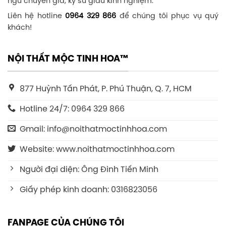
ngũ chuyên gia, kỹ sư giàu kinh nghiệm.
Liên hệ hotline
0964 329 866
để chúng tôi phục vụ quý
khách!
NỘI THẤT MỘC TINH HOA™
877 Huỳnh Tấn Phát, P. Phú Thuận, Q. 7, HCM
Hotline 24/7: 0964 329 866
Gmail: info@noithatmoctinhhoa.com
Website: www.noithatmoctinhhoa.com
Người đại diện: Ông Đinh Tiến Minh
Giấy phép kinh doanh: 0316823056
FANPAGE CỦA CHÚNG TÔI