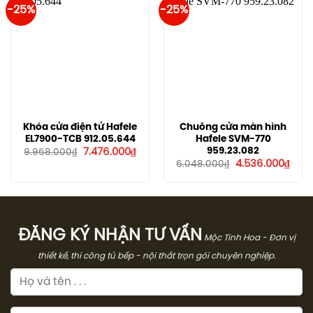
-25%
-25%
Khóa cửa điện tử Hafele
Chuông cửa màn hình
EL7900-TCB 912.05.644
Hafele SVM-770
Giá
Giá
959.23.082
7.476.000
₫
9.968.000
₫
gốc
hiện
Giá
Giá
4.536.000
₫
6.048.000
₫
là:
tại
gốc
hiện
9.968.000₫.
là:
là:
tại
7.476.000₫.
6.048.000₫.
là:
4.53
ĐĂNG KÝ NHẬN TƯ VẤN
Mộc Tinh Hoa - Đơn vị
thiết kế, thi công tủ bếp - nội thất trọn gói chuyên nghiệp.