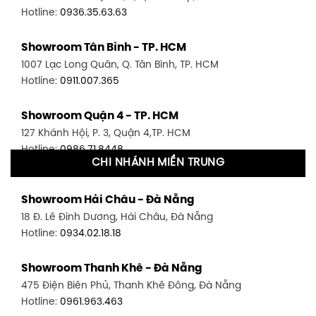
Hotline:
0936.35.63.63
Showroom Tân Bình - TP. HCM
1007 Lạc Long Quân, Q. Tân Bình, TP. HCM
Hotline:
0911.007.365
Showroom Quận 4 - TP. HCM
127 Khánh Hội, P. 3, Quận 4,TP. HCM
Hotline:
0986.71.8448
CHI NHÁNH MIỀN TRUNG
Showroom Quận 11 - TP. HCM
Showroom Hải Châu - Đà Nẵng
1411 Đường 3/2, P. 16, Quận 11, TP. HCM
18 Đ. Lê Đình Dương, Hải Châu, Đà Nẵng
Hotline:
0906.256.759
Hotline:
0934.02.18.18
Showroom Quận 7 - TP. HCM
Showroom Thanh Khê - Đà Nẵng
1448 Huỳnh Tấn Phát, Phú Thuận, Quận 7, TP HCM
475 Điện Biên Phủ, Thanh Khê Đông, Đà Nẵng
Hotline:
0946.480.580
Hotline:
0961.963.463