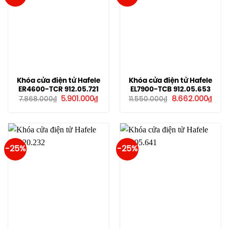
Khóa cửa điện tử Hafele
Khóa cửa điện tử Hafele
ER4600-TCR 912.05.721
EL7900-TCB 912.05.653
Giá
Giá
Giá
Giá
5.901.000
₫
8.662.000
₫
7.868.000
₫
11.550.000
₫
gốc
hiện
gốc
hiện
là:
tại
là:
tại
7.868.000₫.
là:
11.550.000₫.
là:
5.901.000₫.
8.66
-25%
-25%