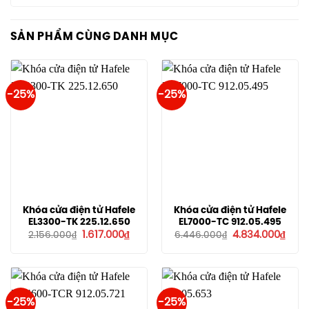
SẢN PHẨM CÙNG DANH MỤC
-25%
-25%
Khóa cửa điện tử Hafele
Khóa cửa điện tử Hafele
EL3300-TK 225.12.650
EL7000-TC 912.05.495
Giá
Giá
Giá
Giá
1.617.000
₫
4.834.000
₫
2.156.000
₫
6.446.000
₫
gốc
hiện
gốc
hiện
là:
tại
là:
tại
2.156.000₫.
là:
6.446.000₫.
là:
1.617.000₫.
4.83
-25%
-25%