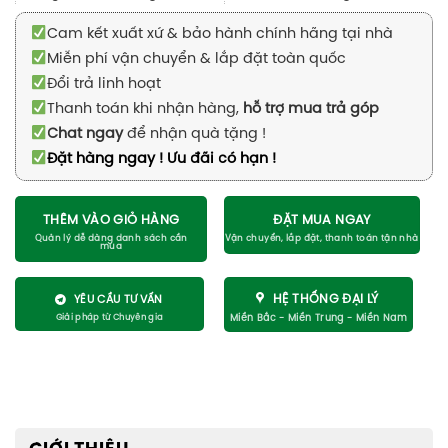
Cam kết xuất xứ & bảo hành chính hãng tại nhà
Miễn phí vận chuyển & lắp đặt toàn quốc
Đổi trả linh hoạt
Thanh toán khi nhận hàng,
hỗ trợ mua trả góp
Chat ngay
để nhận quà tặng !
Đặt hàng ngay ! Ưu đãi có hạn !
THÊM VÀO GIỎ HÀNG
ĐẶT MUA NGAY
HỆ THỐNG ĐẠI LÝ
YÊU CẦU TƯ VẤN