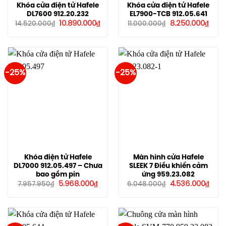
Khóa cửa điện tử Hafele
Khóa cửa điện tử Hafele
DL7600 912.20.232
EL7900-TCB 912.05.641
Giá
Giá
Giá
Giá
10.890.000
₫
8.250.000
₫
14.520.000
₫
11.000.000
₫
gốc
hiện
gốc
hiện
là:
tại
là:
tại
14.520.000₫.
là:
11.000.000₫.
là:
10.890.000₫.
8.250
-25%
-25%
Khóa điện tử Hafele
Màn hình cửa Hafele
DL7000 912.05.497 – Chưa
SLEEK 7 Điều khiển cảm
bao gồm pin
ứng 959.23.082
Giá
Giá
Giá
Giá
5.968.000
₫
4.536.000
₫
7.957.950
₫
6.048.000
₫
gốc
hiện
gốc
hiện
là:
tại
là:
tại
7.957.950₫.
là:
6.048.000₫.
là:
5.968.000₫.
4.53