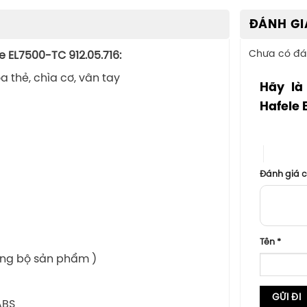
ĐÁNH GI
Chưa có đá
e EL7500-TC 912.05.716
:
 thẻ, chìa cơ, vân tay
Hãy là
Hafele 
1 trên 5 sa
4 trên 5
Đánh giá 
Tên
*
ong bộ sản phẩm )
ABS