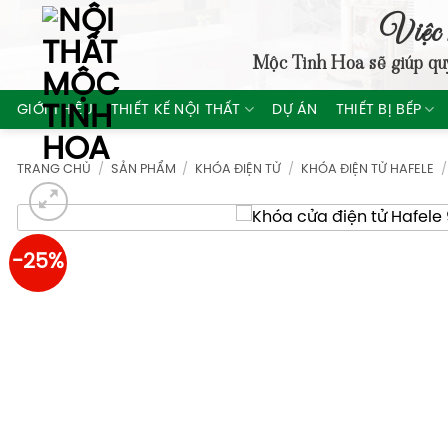
Skip
Việc 
to
Mộc Tinh Hoa
sẽ giúp qu
content
GIỚI THIỆU
THIẾT KẾ NỘI THẤT
DỰ ÁN
THIẾT BỊ BẾP
TRANG CHỦ
/
SẢN PHẨM
/
KHÓA ĐIỆN TỬ
/
KHÓA ĐIỆN TỬ HAFELE
/
-25%