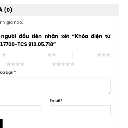
Á (0)
nh giá nào.
 người đầu tiên nhận xét “Khóa điện tử
EL7700-TCS 912.05.718”
o
2 trên 5 sao
3 trên 5 sao
 sao
5 trên 5 sao
của bạn
*
Email
*