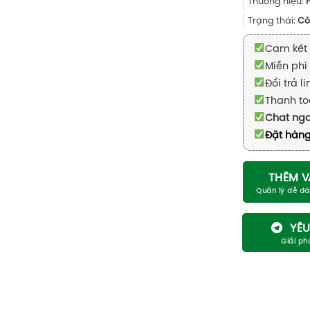
Thương hiệu:
Trạng thái:
Cò
Cam kết 
Miễn phí 
Đổi trả l
Thanh to
Chat ng
Đặt hàng
THÊM V
YÊU