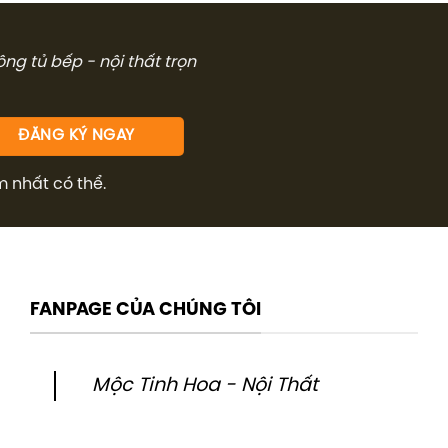
9.611.000₫.
4.785.00
công tủ bếp - nội thất trọn
m nhất có thể.
FANPAGE CỦA CHÚNG TÔI
Mộc Tinh Hoa - Nội Thất