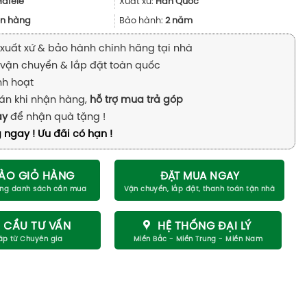
8.910.000₫.
là:
Hafele
Xuất xứ:
Hàn Quốc
6.682.000₫.
n hàng
Bảo hành:
2 năm
xuất xứ & bảo hành chính hãng tại nhà
vận chuyển & lắp đặt toàn quốc
inh hoạt
án khi nhận hàng,
hỗ trợ mua trả góp
ay
để nhận quà tặng !
 ngay ! Ưu đãi có hạn !
ÀO GIỎ HÀNG
ĐẶT MUA NGAY
 CẦU TƯ VẤN
HỆ THỐNG ĐẠI LÝ