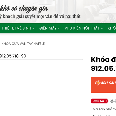
khó có chuyên gia
ý khách giải quyết mọi vấn đề về nội thất
THIẾT BỊ VỆ SINH
ĐIỆN MÁY
PHỤ KIỆN NỘI THẤT
KHÓ
KHÓA CỬA VÂN TAY HAFELE
Khóa đ
912.05.
F
ASH SAL
8.
Mã sản phẩm