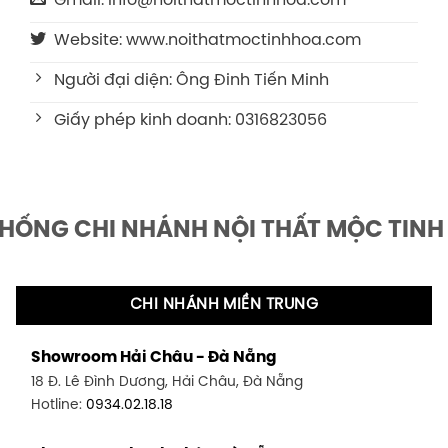
Gmail: info@noithatmoctinhhoa.com
Website: www.noithatmoctinhhoa.com
Người đại diện: Ông Đinh Tiến Minh
Giấy phép kinh doanh: 0316823056
THỐNG CHI NHÁNH NỘI THẤT MỘC TINH
CHI NHÁNH MIỀN TRUNG
Showroom Hải Châu - Đà Nẵng
18 Đ. Lê Đình Dương, Hải Châu, Đà Nẵng
Hotline:
0934.02.18.18