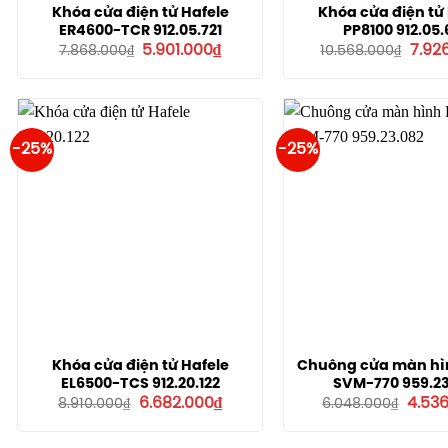
Khóa cửa điện tử Hafele
Khóa cửa điện tử
ER4600-TCR 912.05.721
PP8100 912.05.
Giá
Giá
Giá
5.901.000
₫
7.92
7.868.000
₫
10.568.000
₫
gốc
hiện
gốc
là:
tại
là:
7.868.000₫.
là:
10.56
5.901.000₫.
-25%
-25%
Khóa cửa điện tử Hafele
Chuông cửa màn hì
EL6500-TCS 912.20.122
SVM-770 959.23
Giá
Giá
Giá
6.682.000
₫
4.53
8.910.000
₫
6.048.000
₫
gốc
hiện
gốc
là:
tại
là:
8.910.000₫.
là:
6.048