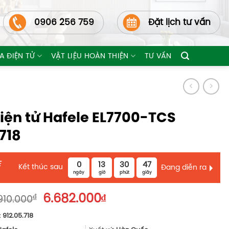
0906 256 759
Đặt lịch tư vấn
A ĐIỆN TỬ
VẬT LIỆU HOÀN THIỆN
TƯ VẤN
iện tử Hafele EL7700-TCS
718
E
0
13
30
45
Kết thúc sau
Đang diễn ra
ngày
giờ
phút
giây
Giá
Giá
₫
6.682.000
₫
910.000
gốc
hiện
:
912.05.718
là:
tại