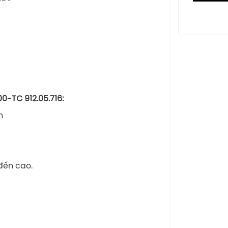
00-TC 912.05.716
:
h
đến cao.