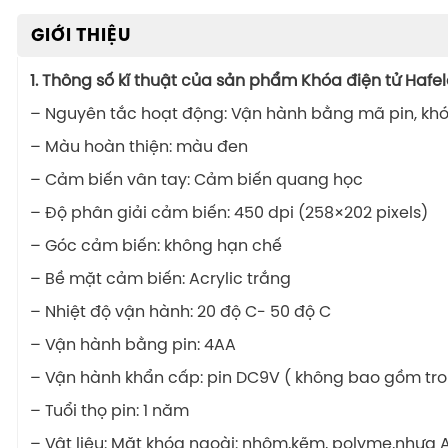
GIỚI THIỆU
1. Thông số kĩ thuật của sản phẩm
Khóa điện tử Hafel
– Nguyên tắc hoạt động: Vận hành bằng mã pin, khóa
– Màu hoàn thiện: màu đen
– Cảm biến vân tay: Cảm biến quang học
– Độ phân giải cảm biến: 450 dpi (258×202 pixels)
– Góc cảm biến: không hạn chế
– Bề mặt cảm biến: Acrylic trắng
– Nhiệt độ vận hành: 20 độ C- 50 độ C
– Vận hành bằng pin: 4AA
– Vận hành khẩn cấp: pin DC9V ( không bao gồm tr
– Tuổi thọ pin: 1 năm
– Vật liệu: Mặt khóa ngoài: nhôm,kẽm, polyme,nhựa 