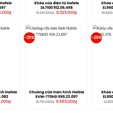
 Hafele
Khóa cửa điện tử Hafele
Khóa c
697
DL7100 912.05.498
EL950
Giá
Giá
Giá
6.000
₫
6.323.000
₫
8.431.500
₫
16.500
hiện
gốc
hiện
tại
là:
tại
8.000₫.
là:
8.431.500₫.
là:
7.926.000₫.
6.323.000₫.
-25%
-25%
nh Hafele
Chuông cửa màn hình Hafele
Khóa c
.082
SVM-770HD 959.23.097
EL900
Giá
Giá
Giá
6.000
₫
6.563.000
₫
8.751.000
₫
12.81
hiện
gốc
hiện
tại
là:
tại
.000₫.
là:
8.751.000₫.
là: