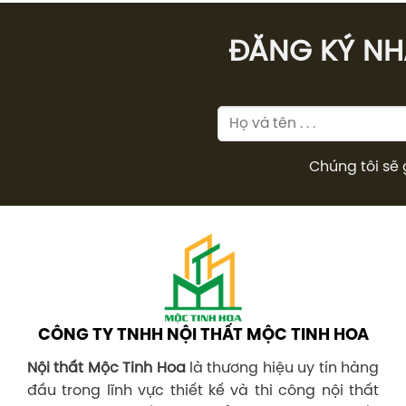
6.682.000₫.
ĐĂNG KÝ NHÂ
Chúng tôi sẽ 
CÔNG TY TNHH NỘI THẤT MỘC TINH HOA
Nội thất Mộc Tinh Hoa
là thương hiệu uy tín hàng
đầu trong lĩnh vực thiết kế và thi công nội thất