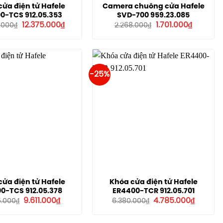
ửa điện tử Hafele
Camera chuông cửa Hafele
0-TCS 912.05.353
SVD-700 959.23.085
Giá
Giá
Giá
Giá
12.375.000
₫
1.701.000
₫
.000
₫
2.268.000
₫
gốc
hiện
gốc
hiện
là:
tại
là:
tại
16.500.000₫.
là:
2.268.000₫.
là:
12.375.000₫.
1.701.000
-25%
ửa điện tử Hafele
Khóa cửa điện tử Hafele
0-TCS 912.05.378
ER4400-TCR 912.05.701
Giá
Giá
Giá
Giá
9.611.000
₫
4.785.000
₫
5.000
₫
6.380.000
₫
gốc
hiện
gốc
hiện
là:
tại
là:
tại
12.815.000₫.
là:
6.380.000₫.
là: