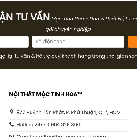
4.536.000₫.
6.563.000₫.
̣N TƯ VẤN
Mộc Tinh Hoa - Đơn vị thiết kế, thi 
gói chuyên nghiệp.
gọi lại tư vấn & hỗ trợ quý khách hàng trong thời gian sớ
NỘI THẤT MỘC TINH HOA™
877 Huỳnh Tấn Phát, P. Phú Thuận, Q. 7, HCM
Hotline 24/7: 0964 329 866