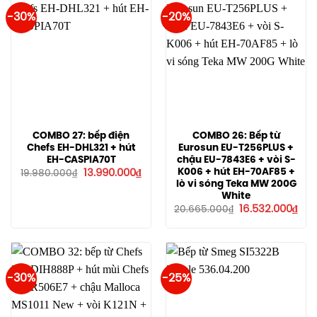
-30%
-20%
COMBO 27: bếp điện
COMBO 26: Bếp từ
Chefs EH-DHL321 + hút
Eurosun EU-T256PLUS +
EH-CASPIA70T
chậu EU-7843E6 + vòi S-
Giá
Giá
K006 + hút EH-70AF85 +
13.990.000
₫
19.980.000
₫
gốc
hiện
lò vi sóng Teka MW 200G
là:
tại
White
19.980.000₫.
là:
Giá
Giá
13.990.000₫.
16.532.000
₫
20.665.000
₫
gốc
hiệ
là:
tại
20.665.000₫.
là:
16.5
-30%
-25%