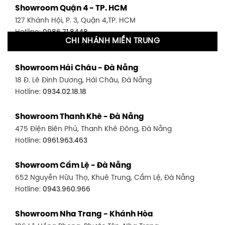
Showroom Quận 4 - TP. HCM
127 Khánh Hội, P. 3, Quận 4,TP. HCM
Hotline:
0986.71.8448
CHI NHÁNH MIỀN TRUNG
Showroom Quận 11 - TP. HCM
Showroom Hải Châu - Đà Nẵng
1411 Đường 3/2, P. 16, Quận 11, TP. HCM
18 Đ. Lê Đình Dương, Hải Châu, Đà Nẵng
Hotline:
0906.256.759
Hotline:
0934.02.18.18
Showroom Quận 7 - TP. HCM
Showroom Thanh Khê - Đà Nẵng
1448 Huỳnh Tấn Phát, Phú Thuận, Quận 7, TP HCM
475 Điện Biên Phủ, Thanh Khê Đông, Đà Nẵng
Hotline:
0946.480.580
Hotline:
0961.963.463
Showroom Bình Thạnh - TP. HCM
Showroom Cẩm Lệ - Đà Nẵng
348 Đ. Bạch Đằng, P. 14, Bình Thạnh, TP HCM
652 Nguyễn Hữu Thọ, Khuê Trung, Cẩm Lệ, Đà Nẵng
Hotline:
0902.716.230
Hotline:
0943.960.966
Showroom Tân Bình 1 - TP. HCM
Showroom Nha Trang - Khánh Hòa
591 Hoàng Văn Thụ, P. 4, Tân Bình, TP HCM