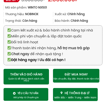
3.000.000
gốc
hiện
Mã sản phẩm:
WINTO NX501
là:
tại
3.000.000₫.
là:
Thương hiệu:
NOBINOX
Xuất xứ:
Chính hãng
2.550.000₫.
Trạng thái:
Còn hàng
Bảo hành:
Chính hãng
Cam kết xuất xứ & bảo hành chính hãng tại nhà
Miễn phí vận chuyển & lắp đặt toàn quốc
Đổi trả linh hoạt
Thanh toán khi nhận hàng,
hỗ trợ mua trả góp
Chat ngay
để nhận quà tặng !
Đặt hàng ngay ! Ưu đãi có hạn !
THÊM VÀO GIỎ HÀNG
ĐẶT MUA NGAY
HỆ THỐNG ĐẠI LÝ
YÊU CẦU TƯ VẤN