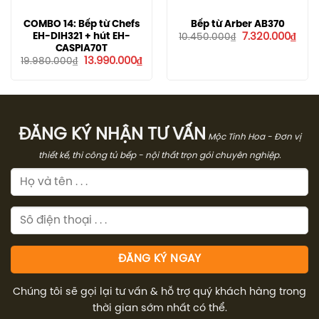
COMBO 14: Bếp từ Chefs
Bếp từ Arber AB370
Giá
Giá
EH-DIH321 + hút EH-
7.320.000
₫
10.450.000
₫
gốc
hiện
CASPIA70T
là:
tại
Giá
Giá
13.990.000
₫
19.980.000
₫
10.450.000₫.
là:
gốc
hiện
7.32
là:
tại
19.980.000₫.
là:
13.990.000₫.
ĐĂNG KÝ NHẬN TƯ VẤN
Mộc Tinh Hoa - Đơn vị
thiết kế, thi công tủ bếp - nội thất trọn gói chuyên nghiệp.
Chúng tôi sẽ gọi lại tư vấn & hỗ trợ quý khách hàng trong
thời gian sớm nhất có thể.