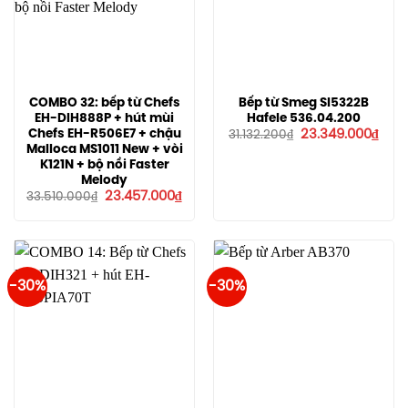
COMBO 32: bếp từ Chefs
Bếp từ Smeg SI5322B
EH-DIH888P + hút mùi
Hafele 536.04.200
Giá
Giá
Chefs EH-R506E7 + chậu
23.349.000
₫
31.132.200
₫
gốc
hiện
Malloca MS1011 New + vòi
là:
tại
K121N + bộ nồi Faster
31.132.200₫.
là:
Melody
23.3
Giá
Giá
23.457.000
₫
33.510.000
₫
gốc
hiện
là:
tại
33.510.000₫.
là:
23.457.000₫.
-30%
-30%