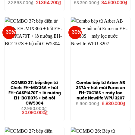
Giá
Giá
Giá
Giá
21.364.200
₫
34.500.000
₫
32.868.000
₫
63.390.000
₫
gốc
hiện
gốc
hiệ
là:
tại
là:
tại
32.868.000₫.
là:
63.390.000₫.
là:
21.364.200₫.
34.
-30%
-30%
COMBO 37: bếp điện từ
Combo bếp từ Arber AB
Chefs EH-MIX366 + hút
367A + hút mùi Eurosun
EH-CASPIA70T + lò nướng
EH-70C18S + máy lọc
EH-BO1107S + bộ nồi
nước Newlife WPU 3207
Giá
Giá
CW5304
6.930.000
₫
9.900.000
₫
gốc
hiện
42.990.000
₫
là:
tại
Giá
Giá
30.090.000
₫
9.900.000₫.
là:
gốc
hiện
6.93
là:
tại
42.990.000₫.
là:
30.090.000₫.