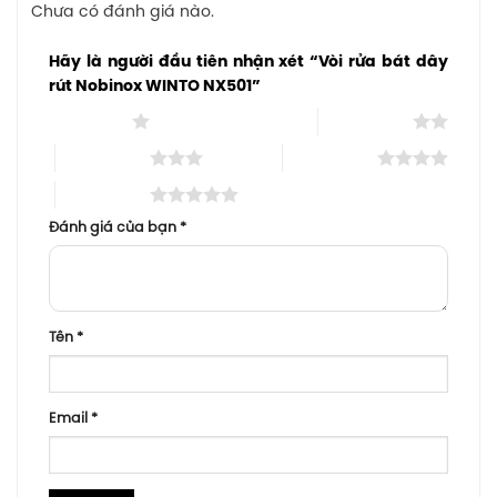
Chưa có đánh giá nào.
Hãy là người đầu tiên nhận xét “Vòi rửa bát dây
rút Nobinox WINTO NX501”
1 trên 5 sao
2 trên 5 sao
3 trên 5 sao
4 trên 5 sao
5 trên 5 sao
Đánh giá của bạn
*
Tên
*
Email
*