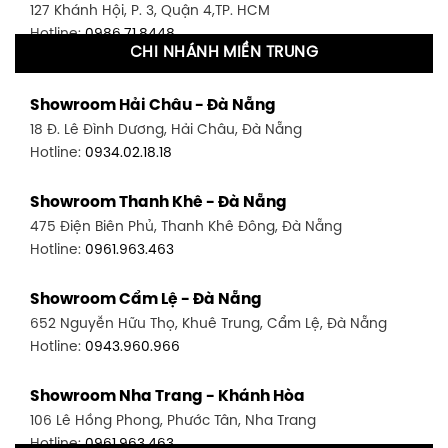
127 Khánh Hội, P. 3, Quận 4,TP. HCM
Hotline:
0986.71.8448
CHI NHÁNH MIỀN TRUNG
Showroom Quận 11 - TP. HCM
Showroom Hải Châu - Đà Nẵng
1411 Đường 3/2, P. 16, Quận 11, TP. HCM
18 Đ. Lê Đình Dương, Hải Châu, Đà Nẵng
Hotline:
0906.256.759
Hotline:
0934.02.18.18
Showroom Quận 7 - TP. HCM
Showroom Thanh Khê - Đà Nẵng
1448 Huỳnh Tấn Phát, Phú Thuận, Quận 7, TP HCM
475 Điện Biên Phủ, Thanh Khê Đông, Đà Nẵng
Hotline:
0946.480.580
Hotline:
0961.963.463
Showroom Bình Thạnh - TP. HCM
Showroom Cẩm Lệ - Đà Nẵng
348 Đ. Bạch Đằng, P. 14, Bình Thạnh, TP HCM
652 Nguyễn Hữu Thọ, Khuê Trung, Cẩm Lệ, Đà Nẵng
Hotline:
0902.716.230
Hotline:
0943.960.966
Showroom Tân Bình 1 - TP. HCM
Showroom Nha Trang - Khánh Hòa
591 Hoàng Văn Thụ, P. 4, Tân Bình, TP HCM
106 Lê Hồng Phong, Phước Tân, Nha Trang
Hotline:
0906.256.759
Hotline:
0961.963.463