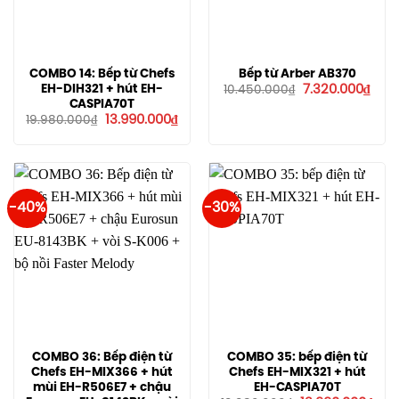
COMBO 14: Bếp từ Chefs
Bếp từ Arber AB370
Giá
Giá
EH-DIH321 + hút EH-
7.320.000
₫
10.450.000
₫
gốc
hiện
CASPIA70T
là:
tại
Giá
Giá
13.990.000
₫
19.980.000
₫
10.450.000₫.
là:
gốc
hiện
7.32
là:
tại
19.980.000₫.
là:
13.990.000₫.
-40%
-30%
COMBO 36: Bếp điện từ
COMBO 35: bếp điện từ
Chefs EH-MIX366 + hút
Chefs EH-MIX321 + hút
mùi EH-R506E7 + chậu
EH-CASPIA70T