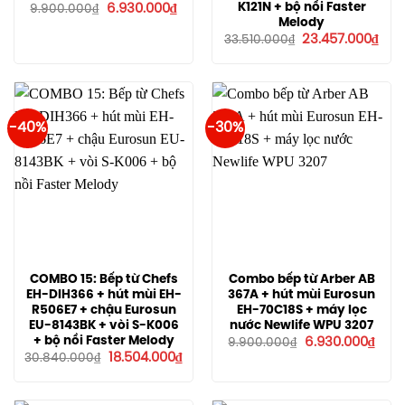
Giá
Giá
K121N + bộ nồi Faster
6.930.000
₫
9.900.000
₫
gốc
hiện
Melody
là:
tại
Giá
Giá
23.457.000
₫
33.510.000
₫
9.900.000₫.
là:
gốc
hiện
6.930.000₫.
là:
tại
33.510.000₫.
là:
23.4
-40%
-30%
COMBO 15: Bếp từ Chefs
Combo bếp từ Arber AB
EH-DIH366 + hút mùi EH-
367A + hút mùi Eurosun
R506E7 + chậu Eurosun
EH-70C18S + máy lọc
EU-8143BK + vòi S-K006
nước Newlife WPU 3207
Giá
Giá
+ bộ nồi Faster Melody
6.930.000
₫
9.900.000
₫
gốc
hiện
Giá
Giá
18.504.000
₫
30.840.000
₫
là:
tại
gốc
hiện
9.900.000₫.
là:
là:
tại
6.93
30.840.000₫.
là:
18.504.000₫.