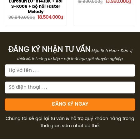
Giá
Giá
Eurosun EU-8143BK + vòi
13.990.000
₫
19.980.000
₫
gốc
hiện
S-K006 + bộ nồi Faster
là:
tại
Melody
19.980.000₫.
là:
Giá
Giá
18.504.000
₫
13.9
30.840.000
₫
gốc
hiện
là:
tại
30.840.000₫.
là:
18.504.000₫.
ĐĂNG KÝ NHẬN TƯ VẤN
Mộc Tinh Hoa - Đơn vị
thiết kế, thi công tủ bếp - nội thất trọn gói chuyên nghiệp.
Chúng tôi sẽ gọi lại tư vấn & hỗ trợ quý khách hàng trong
thời gian sớm nhất có thể.