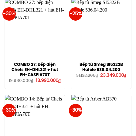
-30%
-25%
COMBO 27: bếp điện
Bếp từ Smeg SI5322B
Chefs EH-DHL321 + hút
Hafele 536.04.200
Giá
Giá
EH-CASPIA70T
23.349.000
₫
31.132.200
₫
gốc
hiện
Giá
Giá
13.990.000
₫
19.980.000
₫
là:
tại
gốc
hiện
31.132.200₫.
là:
là:
tại
23.3
19.980.000₫.
là:
13.990.000₫.
-30%
-30%