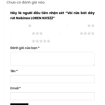
Chưa có đánh giá nào.
Hãy là người đầu tiên nhận xét “Vòi rửa bát dây
rút Nobinox LOREN NX522”
1 trên 5 sao
2 trên 5 sao
3 trên 5 sao
4 trên 5 sao
5 trên 5 sao
Đánh giá của bạn
*
Tên
*
Email
*