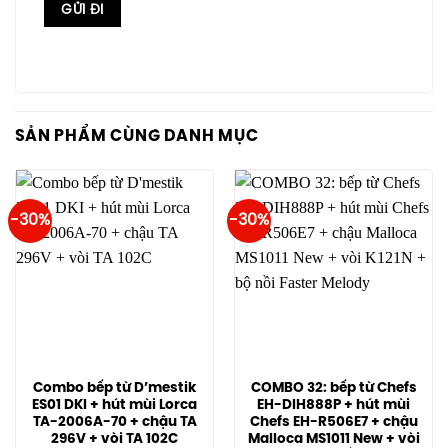
SẢN PHẨM CÙNG DANH MỤC
-30%
-30%
Combo bếp từ D’mestik
COMBO 32: bếp từ Chefs
ES01 DKI + hút mùi Lorca
EH-DIH888P + hút mùi
TA-2006A-70 + chậu TA
Chefs EH-R506E7 + chậu
296V + vòi TA 102C
Malloca MS1011 New + vòi