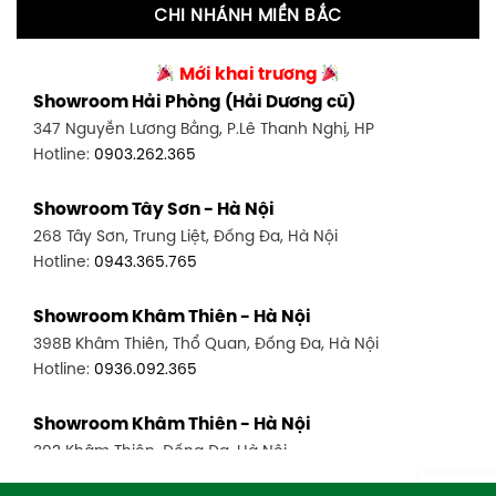
CHI NHÁNH MIỀN BẮC
Showroom Tân Bình 2 - TP. HCM
Showroom Vinh - Nghệ An
90 Đ. Cộng Hòa, P. 4, Tân Bình, TP HCM
Mới khai trương
27-29 Nguyễn Sỹ Sách, Hưng Bình, TP Vinh, Nghệ An
Hotline:
0986.71.8448
Showroom Hải Phòng (Hải Dương cũ)
Hotline:
0943.960.966
347 Nguyễn Lương Bằng, P.Lê Thanh Nghị, HP
Showroom Thuận An - Bình Dương
Hotline:
0903.262.365
Showroom Buôn Ma Thuột
66 đường DT743, An Phú, Thuận An, Bình Dương
119 Lê Thánh Tông, Tân Lợi, Buôn Ma Thuột
Hotline:
0902.716.230
Showroom Tây Sơn - Hà Nội
Hotline:
0934.02.18.18
268 Tây Sơn, Trung Liệt, Đống Đa, Hà Nội
Showroom Biên Hòa - Đồng Nai
Hotline:
0943.365.765
452 Nguyễn Ái Quốc, Tân Tiến, TP. Biên Hòa, Đồng Nai
Hotline:
0946.480.580
Showroom Khâm Thiên - Hà Nội
398B Khâm Thiên, Thổ Quan, Đống Đa, Hà Nội
Hotline:
0936.092.365
Showroom Khâm Thiên - Hà Nội
302 Khâm Thiên, Đống Đa, Hà Nội
Hotline:
0943.980.890