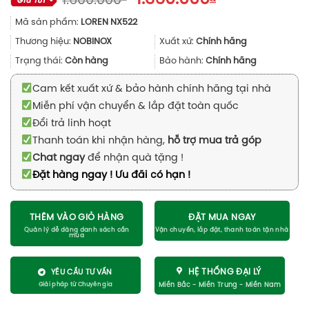
1.600.000
gốc
hiện
Mã sản phẩm:
LOREN NX522
là:
tại
1.600.000₫.
là:
Thương hiệu:
NOBINOX
Xuất xứ:
Chính hãng
1.360.000₫.
Trạng thái:
Còn hàng
Bảo hành:
Chính hãng
Cam kết xuất xứ & bảo hành chính hãng tại nhà
Miễn phí vận chuyển & lắp đặt toàn quốc
Đổi trả linh hoạt
Thanh toán khi nhận hàng,
hỗ trợ mua trả góp
Chat ngay
để nhận quà tặng !
Đặt hàng ngay ! Ưu đãi có hạn !
THÊM VÀO GIỎ HÀNG
ĐẶT MUA NGAY
HỆ THỐNG ĐẠI LÝ
YÊU CẦU TƯ VẤN