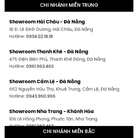
CHI NHÁNH MIỀN TRUNG
Showroom Quận 11 - TP. HCM
Showroom Hải Châu - Đà Nẵng
1411 Đường 3/2, P. 16, Quận 11, TP. HCM
18 Đ. Lê Đình Dương, Hải Châu, Đà Nẵng
Hotline:
0906.256.759
Hotline:
0934.02.18.18
Showroom Quận 7 - TP. HCM
Showroom Thanh Khê - Đà Nẵng
1448 Huỳnh Tấn Phát, Phú Thuận, Quận 7, TP HCM
475 Điện Biên Phủ, Thanh Khê Đông, Đà Nẵng
Hotline:
0946.480.580
Hotline:
0961.963.463
Showroom Bình Thạnh - TP. HCM
Showroom Cẩm Lệ - Đà Nẵng
348 Đ. Bạch Đằng, P. 14, Bình Thạnh, TP HCM
652 Nguyễn Hữu Thọ, Khuê Trung, Cẩm Lệ, Đà Nẵng
Hotline:
0902.716.230
Hotline:
0943.960.966
Showroom Tân Bình 1 - TP. HCM
Showroom Nha Trang - Khánh Hòa
591 Hoàng Văn Thụ, P. 4, Tân Bình, TP HCM
106 Lê Hồng Phong, Phước Tân, Nha Trang
Hotline:
0906.256.759
Hotline:
0961.963.463
CHI NHÁNH MIỀN BẮC
Showroom Tân Bình 2 - TP. HCM