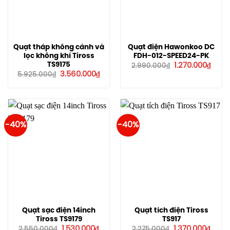
Quạt tháp không cánh và
Quạt điện Hawonkoo DC
lọc không khí Tiross
FDH-012-SPEED24-PK
Giá
Giá
TS9175
1.270.000
₫
2.990.000
₫
gốc
hiện
Giá
Giá
3.560.000
₫
5.925.000
₫
là:
tại
gốc
hiện
2.990.000₫.
là:
là:
tại
1.270
5.925.000₫.
là:
3.560.000₫.
-40%
-40%
Quạt sạc điện 14inch
Quạt tích điện Tiross
Tiross TS9179
TS917
Giá
Giá
Giá
Giá
1.530.000
₫
1.370.000
₫
2.550.000
₫
2.275.000
₫