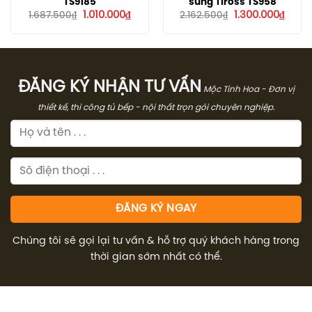
TS9185
súng Tiross TS958
Giá
Giá
Giá
Giá
1.010.000
₫
1.300.000
₫
1.687.500
₫
2.162.500
₫
gốc
hiện
gốc
hiện
là:
tại
là:
tại
1.687.500₫.
là:
2.162.500₫.
là:
1.010.000₫.
1.300.
ĐĂNG KÝ NHẬN TƯ VẤN
Mộc Tinh Hoa - Đơn vị
thiết kế, thi công tủ bếp - nội thất trọn gói chuyên nghiệp.
Chúng tôi sẽ gọi lại tư vấn & hỗ trợ quý khách hàng trong
thời gian sớm nhất có thể.