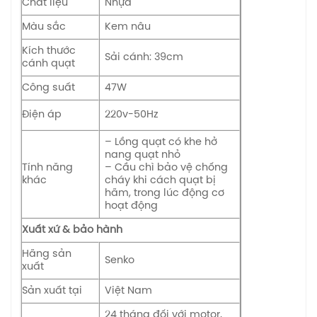
Chất liệu
Nhựa
Màu sắc
Kem nâu
Kích thước
Sải cánh: 39cm
cánh quạt
Công suất
47W
Điện áp
220v-50Hz
– Lồng quạt có khe hở
nang quạt nhỏ
Tính năng
– Cầu chì bảo vệ chống
khác
cháy khi cách quạt bị
hãm, trong lúc động cơ
hoạt động
Xuất xứ & bảo hành
Hãng sản
Senko
xuất
Sản xuất tại
Việt Nam
24 tháng đối với motor,