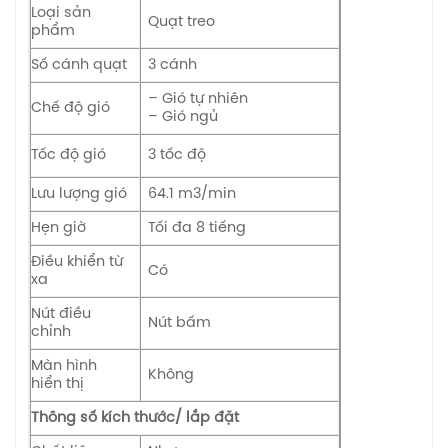
Loại sản
Quạt treo
phẩm
Số cánh quạt
3 cánh
– Gió tự nhiên
Chế độ gió
– Gió ngủ
Tốc độ gió
3 tốc độ
Lưu lượng gió
64.1 m3/min
Hẹn giờ
Tối đa 8 tiếng
Điều khiển từ
Có
xa
Nút điều
Nút bấm
chỉnh
Màn hình
Không
hiển thị
Thông số kích thước/ lắp đặt