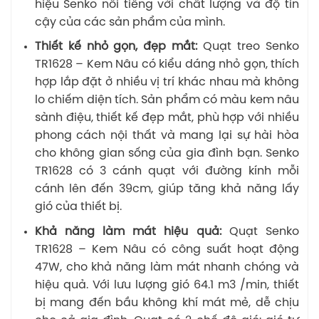
hiệu Senko nổi tiếng với chất lượng và độ tin
cậy của các sản phẩm của mình.
Thiết kế nhỏ gọn, đẹp mắt:
Quạt treo Senko
TR1628 – Kem Nâu có kiểu dáng nhỏ gọn, thích
hợp lắp đặt ở nhiều vị trí khác nhau mà không
lo chiếm diện tích. Sản phẩm có màu kem nâu
sành điệu, thiết kế đẹp mắt, phù hợp với nhiều
phong cách nội thất và mang lại sự hài hòa
cho không gian sống của gia đình bạn. Senko
TR1628 có 3 cánh quạt với đường kính mỗi
cánh lên đến 39cm, giúp tăng khả năng lấy
gió của thiết bị.
Khả năng làm mát hiệu quả:
Quạt Senko
TR1628 – Kem Nâu có công suất hoạt động
47W, cho khả năng làm mát nhanh chóng và
hiệu quả. Với lưu lượng gió 64.1 m3 /min, thiết
bị mang đến bầu không khí mát mẻ, dễ chịu