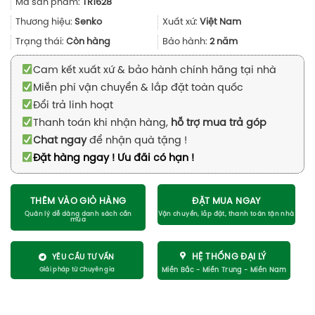
Mã sản phẩm:
TR1628
là:
tại
680.000₫.
là:
Thương hiệu:
Senko
Xuất xứ:
Việt Nam
450.000₫.
Trạng thái:
Còn hàng
Bảo hành:
2 năm
Cam kết xuất xứ & bảo hành chính hãng tại nhà
Miễn phí vận chuyển & lắp đặt toàn quốc
Đổi trả linh hoạt
Thanh toán khi nhận hàng,
hỗ trợ mua trả góp
Chat ngay
để nhận quà tặng !
Đặt hàng ngay ! Ưu đãi có hạn !
THÊM VÀO GIỎ HÀNG
ĐẶT MUA NGAY
HỆ THỐNG ĐẠI LÝ
YÊU CẦU TƯ VẤN